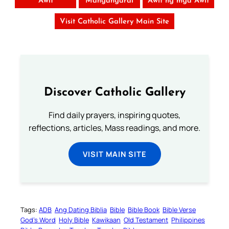
Awit
Mangangaral
Awit ng mga Awit
Visit Catholic Gallery Main Site
Discover Catholic Gallery
Find daily prayers, inspiring quotes,
reflections, articles, Mass readings, and more.
VISIT MAIN SITE
Tags:
ADB
Ang Dating Biblia
Bible
Bible Book
Bible Verse
God’s Word
Holy Bible
Kawikaan
Old Testament
Philippines