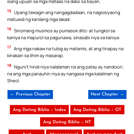
isang upuan sa mga mataas na dako sa bayan,
15
Upang tawagin ang nangagdadaan, na nagsisiyaong
matuwid ng kanilang mga lakad:
16
Sinomang musmos ay pumasok dito: at tungkol sa
kaniya na mapurol sa pagunawa, sinasabi niya sa kaniya:
17
Ang mga nakaw na tubig ay matamis, at ang tinapay na
kinakain sa lihim ay masarap.
18
Nguni’t hindi niya nalalaman na ang patay ay nandoon;
na ang mga panauhin niya ay nangasa mga kalaliman ng
Sheol.
← Previous Chapter
Next Chapter →
Ang Dating Biblia – Index
Ang Dating Biblia – OT
Ang Dating Biblia – NT