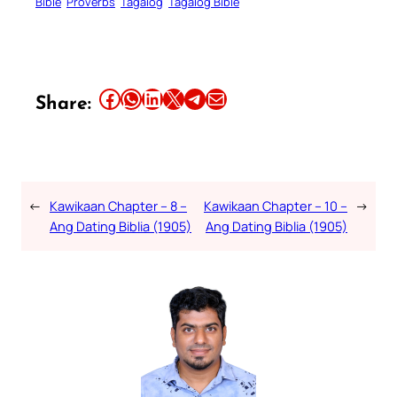
Bible
Proverbs
Tagalog
Tagalog Bible
Share this article on Facebook
Share this article on WhatsApp
Share this article on LinkedIn
Share this article on X
Share this article on Telegram
Email this Article
Share:
←
Kawikaan Chapter – 8 –
Kawikaan Chapter – 10 –
→
Ang Dating Biblia (1905)
Ang Dating Biblia (1905)