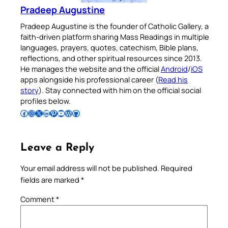
Pradeep Augustine
Pradeep Augustine is the founder of Catholic Gallery, a
faith-driven platform sharing Mass Readings in multiple
languages, prayers, quotes, catechism, Bible plans,
reflections, and other spiritual resources since 2013.
He manages the website and the official
Android
/
iOS
apps alongside his professional career (
Read his
story
). Stay connected with him on the official social
profiles below.
Follow Pradeep on Facebook
Follow Pradeep on Instagram
Follow Pradeep on X
Follow Pradeep on LinkedIn
Follow Pradeep on Pinterest
Subscribe to Pradeep’s Youtube Channel
Follow Pradeep on WordPress
Follow Pradeep on GitHub
Leave a Reply
Your email address will not be published.
Required
fields are marked
*
Comment
*