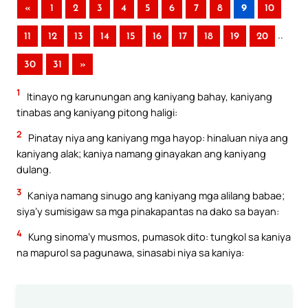
«
1
2
3
4
5
6
7
8
9
10
..
11
12
13
14
15
16
17
18
19
20
30
31
»
1
Itinayo ng karunungan ang kaniyang bahay, kaniyang
tinabas ang kaniyang pitong haligi:
2
Pinatay niya ang kaniyang mga hayop: hinaluan niya ang
kaniyang alak; kaniya namang ginayakan ang kaniyang
dulang.
3
Kaniya namang sinugo ang kaniyang mga alilang babae;
siya’y sumisigaw sa mga pinakapantas na dako sa bayan:
4
Kung sinoma’y musmos, pumasok dito: tungkol sa kaniya
na mapurol sa pagunawa, sinasabi niya sa kaniya: