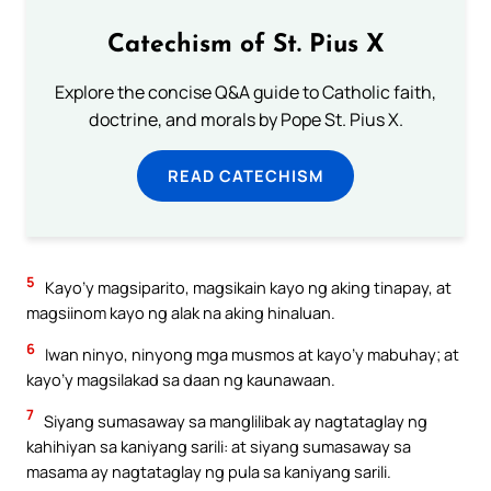
Catechism of St. Pius X
Explore the concise Q&A guide to Catholic faith,
doctrine, and morals by Pope St. Pius X.
READ CATECHISM
5
Kayo’y magsiparito, magsikain kayo ng aking tinapay, at
magsiinom kayo ng alak na aking hinaluan.
6
Iwan ninyo, ninyong mga musmos at kayo’y mabuhay; at
kayo’y magsilakad sa daan ng kaunawaan.
7
Siyang sumasaway sa manglilibak ay nagtataglay ng
kahihiyan sa kaniyang sarili: at siyang sumasaway sa
masama ay nagtataglay ng pula sa kaniyang sarili.