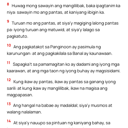
8
Huwag mong sawayin ang manglilibak, baka ipagtanim ka
niya: sawayin mo ang pantas, at kaniyang iibigin ka.
9
Turuan mo ang pantas, at siya’y magiging lalong pantas
pa: iyong turuan ang matuwid, at siya’y lalago sa
pagkatuto.
10
Ang pagkatakot sa Panginoon ay pasimula ng
karunungan: at ang pagkakilala sa Banal ay kaunawaan.
11
Sapagka’t sa pamamagitan ko ay dadami ang iyong mga
kaarawan, at ang mga taon ng iyong buhay ay magsisidami.
12
Kung ikaw ay pantas, ikaw ay pantas sa ganang iyong
sarili: at kung ikaw ay manglilibak, ikaw na magisa ang
magpapasan.
13
Ang hangal na babae ay madaldal; siya’y musmos at
walang nalalaman.
14
At siya’y nauupo sa pintuan ng kaniyang bahay, sa