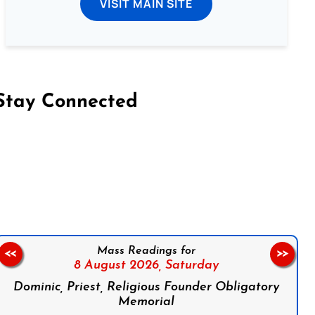
VISIT MAIN SITE
Stay Connected
on Facebook
Follow us on Instagram
Follow us on X
Subscribe to our YouTube Channel
Follow us on WhatsApp
Mass Readings for
<<
>>
8 August 2026,
Saturday
Dominic, Priest, Religious Founder Obligatory
Memorial