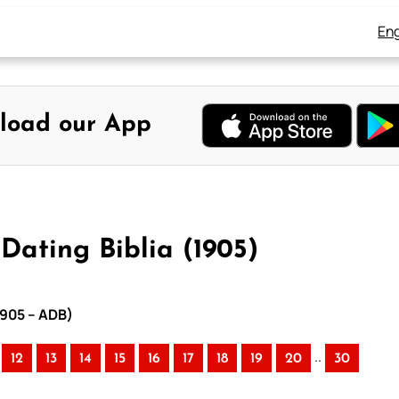
Eng
load our App
Dating Biblia (1905)
1905 – ADB)
..
12
13
14
15
16
17
18
19
20
30