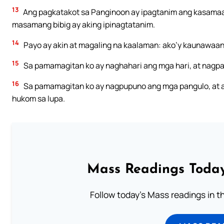
13
Ang pagkatakot sa Panginoon ay ipagtanim ang kasamaa
masamang bibig ay aking ipinagtatanim.
14
Payo ay akin at magaling na kaalaman: ako’y kaunawaan
15
Sa pamamagitan ko ay naghahari ang mga hari, at nagp
16
Sa pamamagitan ko ay nagpupuno ang mga pangulo, at a
hukom sa lupa.
Mass Readings Today
Follow today's Mass readings in t