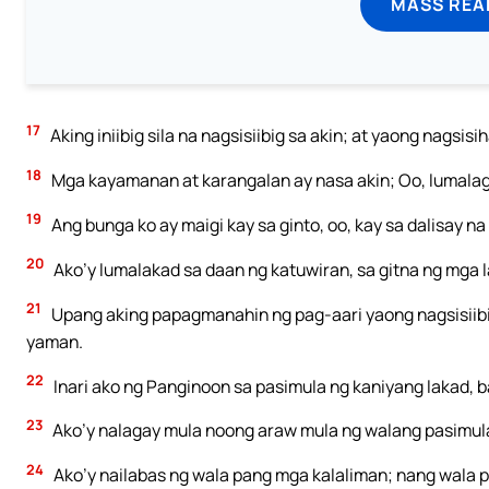
MASS REA
17
Aking iniibig sila na nagsisiibig sa akin; at yaong nags
18
Mga kayamanan at karangalan ay nasa akin; Oo, lumala
19
Ang bunga ko ay maigi kay sa ginto, oo, kay sa dalisay na 
20
Ako’y lumalakad sa daan ng katuwiran, sa gitna ng mga 
21
Upang aking papagmanahin ng pag-aari yaong nagsisiibi
yaman.
22
Inari ako ng Panginoon sa pasimula ng kaniyang lakad,
23
Ako’y nalagay mula noong araw mula ng walang pasimula
24
Ako’y nailabas ng wala pang mga kalaliman; nang wala p