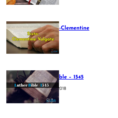
The Sixto-Clementine
Vulgate
July 12, 2025
Luther Bible – 1545
October 17, 2018