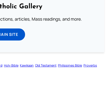
tholic Gallery
lections, articles, Mass readings, and more.
MAIN SITE
rd
Holy Bible
Kawikaan
Old Testament
Philippines Bible
Proverbs