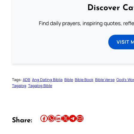
Discover Ca
Find daily prayers, inspiring quotes, ref
VISIT 
Tags:
ADB
Ang Dating Biblia
Bible
Bible Book
Bible Verse
God’s Wo
Tagalog
Tagalog Bible
Share this article on Facebook
Share this article on WhatsApp
Share this article on LinkedIn
Share this article on X
Share this article on Telegram
Email this Article
Share: