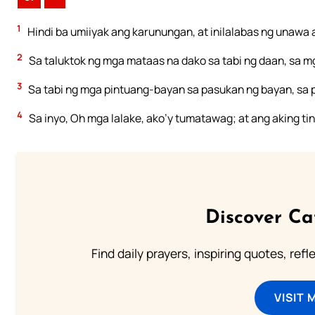
1
Hindi ba umiiyak ang karunungan, at inilalabas ng unawa 
2
Sa taluktok ng mga mataas na dako sa tabi ng daan, sa m
3
Sa tabi ng mga pintuang-bayan sa pasukan ng bayan, sa 
4
Sa inyo, Oh mga lalake, ako’y tumatawag; at ang aking ti
Discover Ca
Find daily prayers, inspiring quotes, ref
VISIT 