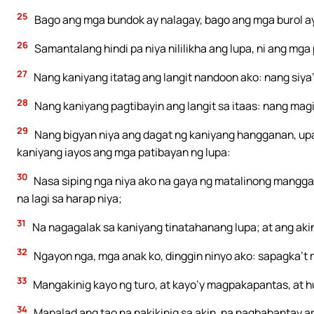
25
Bago ang mga bundok ay nalagay, bago ang mga burol ay
26
Samantalang hindi pa niya nililikha ang lupa, ni ang mg
27
Nang kaniyang itatag ang langit nandoon ako: nang siya’
28
Nang kaniyang pagtibayin ang langit sa itaas: nang mag
29
Nang bigyan niya ang dagat ng kaniyang hangganan, up
kaniyang iayos ang mga patibayan ng lupa:
30
Nasa siping nga niya ako na gaya ng matalinong mangga
na lagi sa harap niya;
31
Na nagagalak sa kaniyang tinatahanang lupa; at ang aki
32
Ngayon nga, mga anak ko, dinggin ninyo ako: sapagka’t
33
Mangakinig kayo ng turo, at kayo’y magpakapantas, at 
34
Mapalad ang tao na nakikinig sa akin, na nagbabantay 