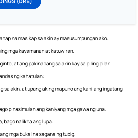
DINGS (DRB)
isihanap na masikap sa akin ay masusumpungan ako.
ging mga kayamanan at katuwiran.
ginto; at ang pakinabang sa akin kay sa piling pilak.
landas ng kahatulan:
g sa akin, at upang aking mapuno ang kanilang ingatang-
 bago pinasimulan ang kaniyang mga gawa ng una.
, bago nalikha ang lupa.
ang mga bukal na sagana ng tubig.