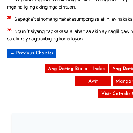
mga haligi ng aking mga pintuan.
35
Sapagka’t sinomang nakakasumpong sa akin, ay nakaka
36
Nguni’t siyang nagkakasala laban sa akin ay nagliligaw 
sa akin ay nagsisiibig ng kamatayan.
← Previous Chapter
Ang Dating Biblia – Index
Ang Dati
Awit
Mangan
Visit Catholic