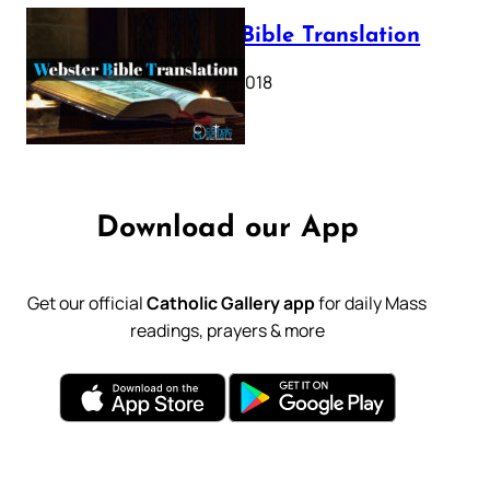
Webster Bible Translation
October 11, 2018
Download our App
Get our official
Catholic Gallery app
for daily Mass
readings, prayers & more