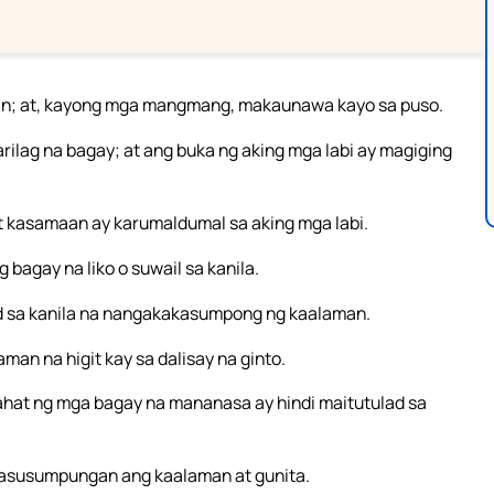
n; at, kayong mga mangmang, makaunawa kayo sa puso.
ilag na bagay; at ang buka ng aking mga labi ay magiging
t kasamaan ay karumaldumal sa aking mga labi.
 bagay na liko o suwail sa kanila.
d sa kanila na nangakakasumpong ng kaalaman.
man na higit kay sa dalisay na ginto.
lahat ng mga bagay na mananasa ay hindi maitutulad sa
nasusumpungan ang kaalaman at gunita.