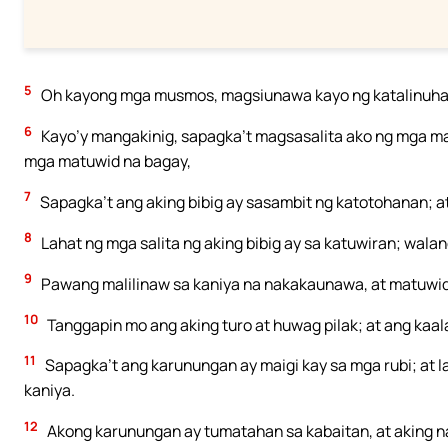
5
Oh kayong mga musmos, magsiunawa kayo ng katalinuha
6
Kayo’y mangakinig, sapagka’t magsasalita ako ng mga mar
mga matuwid na bagay,
7
Sapagka’t ang aking bibig ay sasambit ng katotohanan; a
8
Lahat ng mga salita ng aking bibig ay sa katuwiran; walang
9
Pawang malilinaw sa kaniya na nakakaunawa, at matuwi
10
Tanggapin mo ang aking turo at huwag pilak; at ang kaala
11
Sapagka’t ang karunungan ay maigi kay sa mga rubi; at 
kaniya.
12
Akong karunungan ay tumatahan sa kabaitan, at aking 