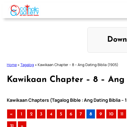
Skip
to
content
Down
Home
»
Tagalog
»
Kawikaan Chapter – 8 – Ang Dating Biblia (1905)
Kawikaan Chapter – 8 – Ang 
Kawikaan Chapters (Tagalog Bible : Ang Dating Biblia – 
«
1
2
3
4
5
6
7
8
9
10
11
31
»