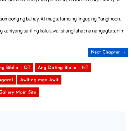
sumpong ng buhay. At magtatamo ng lingap ng Panginoon.
ng kaniyang sariling kaluluwa; silang lahat na nangagtatanim
Next Chapter →
ng Biblia – OT
Ang Dating Biblia – NT
garal
Awit ng mga Awit
 Gallery Main Site