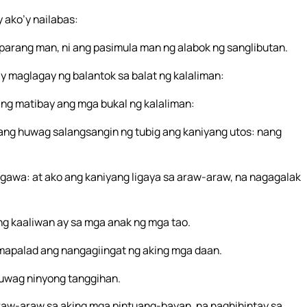
 ako’y nailabas:
a parang man, ni ang pasimula man ng alabok ng sanglibutan.
y maglagay ng balantok sa balat ng kalaliman:
ing matibay ang mga bukal ng kalaliman:
ang huwag salangsangin ng tubig ang kaniyang utos: nang
gawa: at ako ang kaniyang ligaya sa araw-araw, na nagagalak
ng kaaliwan ay sa mga anak ng mga tao.
 mapalad ang nangagiingat ng aking mga daan.
huwag ninyong tanggihan.
araw-araw sa aking mga pintuang-bayan, na naghihintay sa