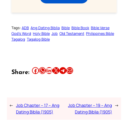
Tags:
ADB
Ang Dating Biblia
Bible
Bible Book
Bible Verse
God’s Word
Holy Bible
Job
Old Testament
Philippines Bible
Tagalog
Tagalog Bible
Share this article on Facebook
Share this article on WhatsApp
Share this article on LinkedIn
Share this article on X
Share this article on Telegram
Email this Article
Share:
←
Job Chapter – 17 – Ang
Job Chapter – 19 – Ang
→
Dating Biblia (1905)
Dating Biblia (1905)