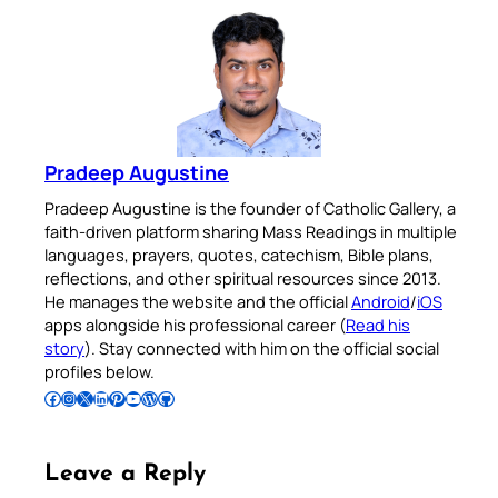
Pradeep Augustine
Pradeep Augustine is the founder of Catholic Gallery, a
faith-driven platform sharing Mass Readings in multiple
languages, prayers, quotes, catechism, Bible plans,
reflections, and other spiritual resources since 2013.
He manages the website and the official
Android
/
iOS
apps alongside his professional career (
Read his
story
). Stay connected with him on the official social
profiles below.
Follow Pradeep on Facebook
Follow Pradeep on Instagram
Follow Pradeep on X
Follow Pradeep on LinkedIn
Follow Pradeep on Pinterest
Subscribe to Pradeep’s Youtube Channel
Follow Pradeep on WordPress
Follow Pradeep on GitHub
Leave a Reply