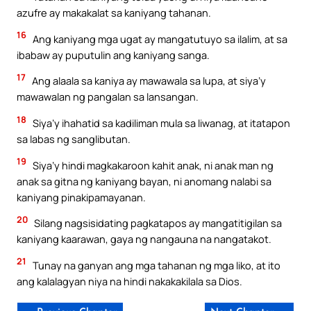
azufre ay makakalat sa kaniyang tahanan.
16
Ang kaniyang mga ugat ay mangatutuyo sa ilalim, at sa
ibabaw ay puputulin ang kaniyang sanga.
17
Ang alaala sa kaniya ay mawawala sa lupa, at siya’y
mawawalan ng pangalan sa lansangan.
18
Siya’y ihahatid sa kadiliman mula sa liwanag, at itatapon
sa labas ng sanglibutan.
19
Siya’y hindi magkakaroon kahit anak, ni anak man ng
anak sa gitna ng kaniyang bayan, ni anomang nalabi sa
kaniyang pinakipamayanan.
20
Silang nagsisidating pagkatapos ay mangatitigilan sa
kaniyang kaarawan, gaya ng nangauna na nangatakot.
21
Tunay na ganyan ang mga tahanan ng mga liko, at ito
ang kalalagyan niya na hindi nakakakilala sa Dios.