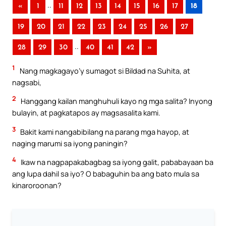
..
«
1
11
12
13
14
15
16
17
18
19
20
21
22
23
24
25
26
27
..
28
29
30
40
41
42
»
1
Nang magkagayo’y sumagot si Bildad na Suhita, at
nagsabi,
2
Hanggang kailan manghuhuli kayo ng mga salita? Inyong
bulayin, at pagkatapos ay magsasalita kami.
3
Bakit kami nangabibilang na parang mga hayop, at
naging marumi sa iyong paningin?
4
Ikaw na nagpapakabagbag sa iyong galit, pababayaan ba
ang lupa dahil sa iyo? O babaguhin ba ang bato mula sa
kinaroroonan?