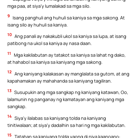
mga paa, at siya’y lumalakad sa mga silo.
9
Isang panghuli ang huhuli sa kaniya sa mga sakong. At
isang silo ay huhuli sa kaniya.
10
Ang panali ay nakakubli ukol sa kaniya sa lupa, at isang
patibong na ukol sa kaniya ay nasa daan.
11
Mga kakilabutan ay tatakot sa kaniya sa lahat ng dako,
at hahabol sa kaniya sa kaniyang mga sakong.
12
Ang kaniyang kalakasan ay manglalata sa gutom, at ang
kapahamakan ay mahahanda sa kaniyang tagiliran.
13
Susupukin ang mga sangkap ng kaniyang katawan, Oo,
lalamunin ng panganay ng kamatayan ang kaniyang mga
sangkap.
14
Siya’y ilalabas sa kaniyang tolda na kaniyang
tinitiwalaan; at siya’y dadalhin sa hari ng mga kakilabutan.
15
Tatahan sa kaniyang tolda yaong di niya kaanoano: