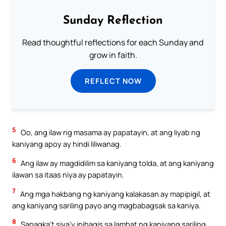
Sunday Reflection
Read thoughtful reflections for each Sunday and
grow in faith.
REFLECT NOW
5
Oo, ang ilaw ng masama ay papatayin, at ang liyab ng
kaniyang apoy ay hindi liliwanag.
6
Ang ilaw ay magdidilim sa kaniyang tolda, at ang kaniyang
ilawan sa itaas niya ay papatayin.
7
Ang mga hakbang ng kaniyang kalakasan ay mapipigil, at
ang kaniyang sariling payo ang magbabagsak sa kaniya.
8
Sapagka’t siya’y inihagis sa lambat ng kaniyang sariling