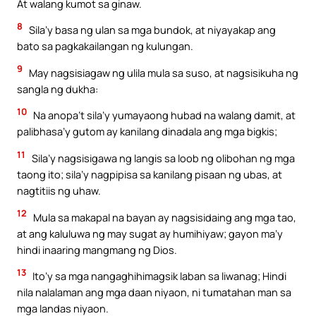
At walang kumot sa ginaw.
8
Sila’y basa ng ulan sa mga bundok, at niyayakap ang
bato sa pagkakailangan ng kulungan.
9
May nagsisiagaw ng ulila mula sa suso, at nagsisikuha ng
sangla ng dukha:
10
Na anopa’t sila’y yumayaong hubad na walang damit, at
palibhasa’y gutom ay kanilang dinadala ang mga bigkis;
11
Sila’y nagsisigawa ng langis sa loob ng olibohan ng mga
taong ito; sila’y nagpipisa sa kanilang pisaan ng ubas, at
nagtitiis ng uhaw.
12
Mula sa makapal na bayan ay nagsisidaing ang mga tao,
at ang kaluluwa ng may sugat ay humihiyaw; gayon ma’y
hindi inaaring mangmang ng Dios.
13
Ito’y sa mga nangaghihimagsik laban sa liwanag; Hindi
nila nalalaman ang mga daan niyaon, ni tumatahan man sa
mga landas niyaon.