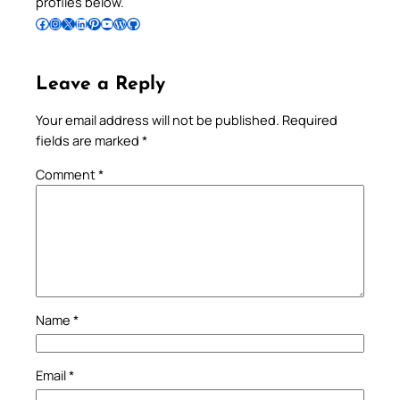
profiles below.
Follow Pradeep on Facebook
Follow Pradeep on Instagram
Follow Pradeep on X
Follow Pradeep on LinkedIn
Follow Pradeep on Pinterest
Subscribe to Pradeep’s Youtube Channel
Follow Pradeep on WordPress
Follow Pradeep on GitHub
Leave a Reply
Your email address will not be published.
Required
fields are marked
*
Comment
*
Name
*
Email
*