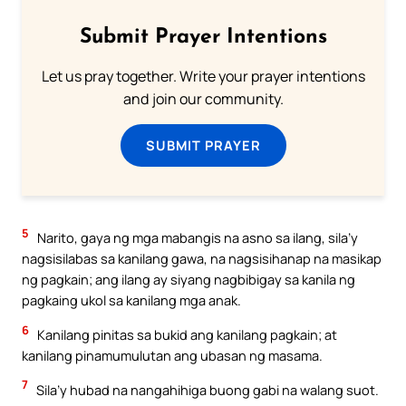
Submit Prayer Intentions
Let us pray together. Write your prayer intentions
and join our community.
SUBMIT PRAYER
5
Narito, gaya ng mga mabangis na asno sa ilang, sila’y
nagsisilabas sa kanilang gawa, na nagsisihanap na masikap
ng pagkain; ang ilang ay siyang nagbibigay sa kanila ng
pagkaing ukol sa kanilang mga anak.
6
Kanilang pinitas sa bukid ang kanilang pagkain; at
kanilang pinamumulutan ang ubasan ng masama.
7
Sila’y hubad na nangahihiga buong gabi na walang suot.