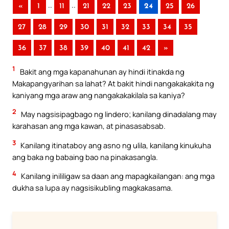
..
..
«
1
11
21
22
23
24
25
26
27
28
29
30
31
32
33
34
35
36
37
38
39
40
41
42
»
1
Bakit ang mga kapanahunan ay hindi itinakda ng
Makapangyarihan sa lahat? At bakit hindi nangakakakita ng
kaniyang mga araw ang nangakakakilala sa kaniya?
2
May nagsisipagbago ng lindero; kanilang dinadalang may
karahasan ang mga kawan, at pinasasabsab.
3
Kanilang itinataboy ang asno ng ulila, kanilang kinukuha
ang baka ng babaing bao na pinakasangla.
4
Kanilang inililigaw sa daan ang mapagkailangan: ang mga
dukha sa lupa ay nagsisikubling magkakasama.