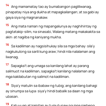
14
Ang mamamatay tao ay bumabangon pagliliwanag,
pinapatay niya ang dukha at mapagkailangan; at sa gabi ay
gaya siya ng magnanakaw.
15
Ang mata naman ng mapangalunya ay naghihintay ng
pagtatakip-silim, na sinasabi, Walang matang makakakita sa
akin: at nagiiba ng kaniyang mukha.
16
Sa kadiliman ay nagsisihukay sila sa mga bahay: sila’y
nagkukulong sa sarili kung araw; hindi nila nalalaman ang
liwanag,
17
Sapagka’t ang umaga sa kanilang lahat ay parang
salimuot na kadiliman, sapagka’t kanilang nalalaman ang
mga kakilabutan ng salimot na kadiliman.
18
Siya’y matulin sa ibabaw ng tubig; ang kanilang bahagi
ay sinumpa sa lupa: siya’y hindi babalik sa daan ng mga
ubasan.
19
Katuyuan at kainitan ay tumutunaw ng mga niebeng