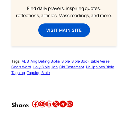
Find daily prayers, inspiring quotes,
reflections, articles, Mass readings, and more.
VISIT MAIN SITE
Tags:
ADB
Ang Dating Biblia
Bible
Bible Book
Bible Verse
God’s Word
Holy Bible
Job
Old Testament
Philippines Bible
Tagalog
Tagalog Bible
Share this article on Facebook
Share this article on WhatsApp
Share this article on LinkedIn
Share this article on X
Share this article on Telegram
Email this Article
Share: