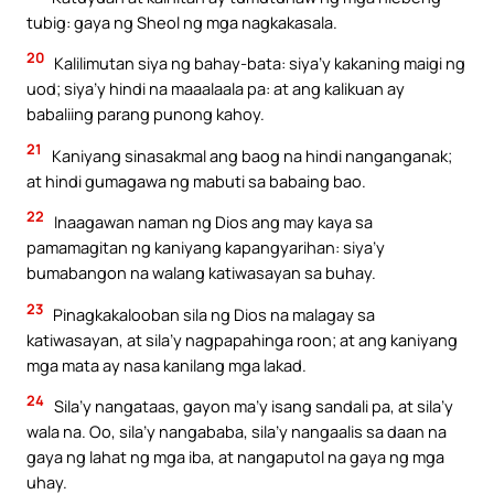
tubig: gaya ng Sheol ng mga nagkakasala.
20
Kalilimutan siya ng bahay-bata: siya’y kakaning maigi ng
uod; siya’y hindi na maaalaala pa: at ang kalikuan ay
babaliing parang punong kahoy.
21
Kaniyang sinasakmal ang baog na hindi nanganganak;
at hindi gumagawa ng mabuti sa babaing bao.
22
Inaagawan naman ng Dios ang may kaya sa
pamamagitan ng kaniyang kapangyarihan: siya’y
bumabangon na walang katiwasayan sa buhay.
23
Pinagkakalooban sila ng Dios na malagay sa
katiwasayan, at sila’y nagpapahinga roon; at ang kaniyang
mga mata ay nasa kanilang mga lakad.
24
Sila’y nangataas, gayon ma’y isang sandali pa, at sila’y
wala na. Oo, sila’y nangababa, sila’y nangaalis sa daan na
gaya ng lahat ng mga iba, at nangaputol na gaya ng mga
uhay.