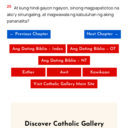
25
At kung hindi gayon ngayon, sinong magpapatotoo na
ako’y sinungaling, at magwawala ng kabuluhan ng aking
pananalita?
← Previous Chapter
Next Chapter →
Ang Dating Biblia – Index
Ang Dating Biblia – OT
Ang Dating Biblia – NT
Esther
Awit
Kawikaan
Visit Catholic Gallery Main Site
Discover Catholic Gallery