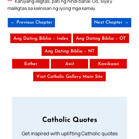
Kaniyang ililigtas, pati ng hindi banal: Oo, siya’y
maliligtas sa kalinisan ng iyong mga kamay.
← Previous Chapter
Next Chapter →
Ang Dating Biblia – Index
Ang Dating Biblia – OT
Ang Dating Biblia – NT
Esther
Awit
Kawikaan
Visit Catholic Gallery Main Site
Catholic Quotes
Get inspired with uplifting Catholic quotes