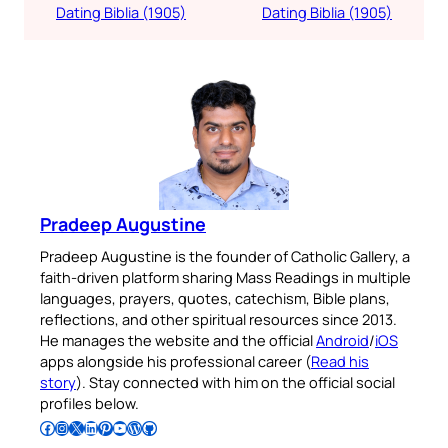
Dating Biblia (1905)
Dating Biblia (1905)
Pradeep Augustine
Pradeep Augustine is the founder of Catholic Gallery, a
faith-driven platform sharing Mass Readings in multiple
languages, prayers, quotes, catechism, Bible plans,
reflections, and other spiritual resources since 2013.
He manages the website and the official
Android
/
iOS
apps alongside his professional career (
Read his
story
). Stay connected with him on the official social
profiles below.
Follow Pradeep on Facebook
Follow Pradeep on Instagram
Follow Pradeep on X
Follow Pradeep on LinkedIn
Follow Pradeep on Pinterest
Subscribe to Pradeep’s Youtube Channel
Follow Pradeep on WordPress
Follow Pradeep on GitHub