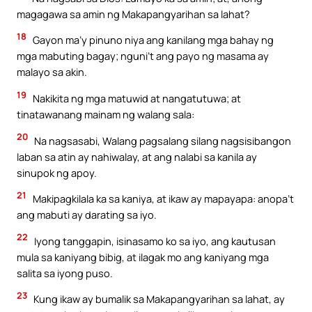
magagawa sa amin ng Makapangyarihan sa lahat?
18
Gayon ma’y pinuno niya ang kanilang mga bahay ng
mga mabuting bagay; nguni’t ang payo ng masama ay
malayo sa akin.
19
Nakikita ng mga matuwid at nangatutuwa; at
tinatawanang mainam ng walang sala:
20
Na nagsasabi, Walang pagsalang silang nagsisibangon
laban sa atin ay nahiwalay, at ang nalabi sa kanila ay
sinupok ng apoy.
21
Makipagkilala ka sa kaniya, at ikaw ay mapayapa: anopa’t
ang mabuti ay darating sa iyo.
22
Iyong tanggapin, isinasamo ko sa iyo, ang kautusan
mula sa kaniyang bibig, at ilagak mo ang kaniyang mga
salita sa iyong puso.
23
Kung ikaw ay bumalik sa Makapangyarihan sa lahat, ay