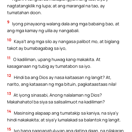
nagtatangkilik ng lupa; at ang marangal na tao, ay
tumatahan doon.
9
Iyong pinayaong walang dala ang mga babaing bao, at
ang mga kamay ng ulila ay nangabali.
10
Kaya’t ang mga silo ay nangasa palibot mo, at biglang
takot ay bumabagabag sa iyo,
11
O kadiliman, upang huwag kang makakita. At
kasaganaan ng tubig ay tumatabon sa iyo.
12
Hindi ba ang Dios ay nasa kaitaasan ng langit? At,
narito, ang kataasan ng mga bituin, pagkataastaas nila!
13
At iyong sinasabi, Anong nalalaman ng Dios?
Makahahatol ba siya sa salisalimuot na kadiliman?
14
Masinsing alapaap ang tumatakip sa kaniya, na siya’y
hindi nakakakita; at siya’y lumalakad sa balantok ng langit.
15
Iyo bang pagpapatuluyan ang dating daan, na nilakaran