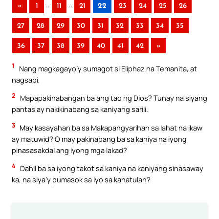
..
..
«
1
11
21
22
23
24
25
26
27
28
29
30
31
32
33
34
35
36
37
38
39
40
41
42
»
1
Nang magkagayo’y sumagot si Eliphaz na Temanita, at
nagsabi,
2
Mapapakinabangan ba ang tao ng Dios? Tunay na siyang
pantas ay nakikinabang sa kaniyang sarili.
3
May kasayahan ba sa Makapangyarihan sa lahat na ikaw
ay matuwid? O may pakinabang ba sa kaniya na iyong
pinasasakdal ang iyong mga lakad?
4
Dahil ba sa iyong takot sa kaniya na kaniyang sinasaway
ka, na siya’y pumasok sa iyo sa kahatulan?