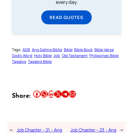
every day.
READ QUOTES
Tags:
ADB
Ang Dating Biblia
Bible
Bible Book
Bible Verse
God’s Word
Holy Bible
Job
Old Testament
Philippines Bible
Tagalog
Tagalog Bible
Share this article on Facebook
Share this article on WhatsApp
Share this article on LinkedIn
Share this article on X
Share this article on Telegram
Email this Article
Share:
←
Job Chapter – 21 – Ang
Job Chapter – 23 – Ang
→