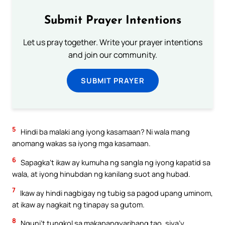
Submit Prayer Intentions
Let us pray together. Write your prayer intentions
and join our community.
SUBMIT PRAYER
5
Hindi ba malaki ang iyong kasamaan? Ni wala mang
anomang wakas sa iyong mga kasamaan.
6
Sapagka’t ikaw ay kumuha ng sangla ng iyong kapatid sa
wala, at iyong hinubdan ng kanilang suot ang hubad.
7
Ikaw ay hindi nagbigay ng tubig sa pagod upang uminom,
at ikaw ay nagkait ng tinapay sa gutom.
8
Nguni’t tungkol sa makapangyarihang tao, siya’y