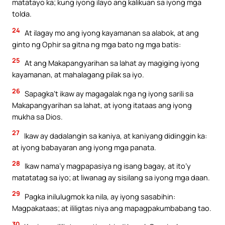
matatayo ka; kung iyong ilayo ang kalikuan sa iyong mga
tolda.
24
At ilagay mo ang iyong kayamanan sa alabok, at ang
ginto ng Ophir sa gitna ng mga bato ng mga batis:
25
At ang Makapangyarihan sa lahat ay magiging iyong
kayamanan, at mahalagang pilak sa iyo.
26
Sapagka’t ikaw ay magagalak nga ng iyong sarili sa
Makapangyarihan sa lahat, at iyong itataas ang iyong
mukha sa Dios.
27
Ikaw ay dadalangin sa kaniya, at kaniyang didinggin ka:
at iyong babayaran ang iyong mga panata.
28
Ikaw nama’y magpapasiya ng isang bagay, at ito’y
matatatag sa iyo; at liwanag ay sisilang sa iyong mga daan.
29
Pagka inilulugmok ka nila, ay iyong sasabihin:
Magpakataas; at ililigtas niya ang mapagpakumbabang tao.
30