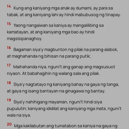
14
Kung ang kaniyang mga anak ay dumami, ay para sa
tabak, at ang kaniyang lahi ay hindi mabubusog ng tinapay.
15
Yaong nangaiwan sa kaniya ay mangalilibing sa
kamatayan, at ang kaniyang mga bao ay hindi
magsisipanaghoy.
16
Bagaman siya’y magbunton ng pilak na parang alabok,
at maghahanda ng bihisan na parang putik;
17
Maihahanda niya, nguni’t ang ganap ang magsusuot
niyaon. At babahagihin ng walang sala ang pilak.
18
Siya’y nagtatayo ng kaniyang bahay na gaya ng tanga,
at gaya ng isang bantayan na ginagawa ng bantay.
19
Siya’y nahihigang mayaman, nguni’t hindi siya
pupulutin; kaniyang ididilat ang kaniyang mga mata, nguni’t
wala na siya.
20
Mga kakilabutan ang tumatabon sa kaniya na gaya ng