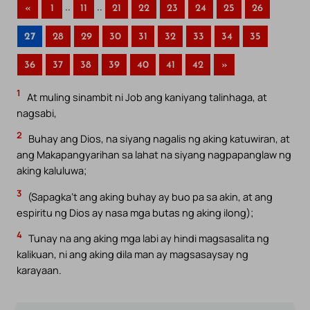
..
..
«
1
11
21
22
23
24
25
26
27
28
29
30
31
32
33
34
35
36
37
38
39
40
41
42
»
1
At muling sinambit ni Job ang kaniyang talinhaga, at
nagsabi,
2
Buhay ang Dios, na siyang nagalis ng aking katuwiran, at
ang Makapangyarihan sa lahat na siyang nagpapanglaw ng
aking kaluluwa;
3
(Sapagka’t ang aking buhay ay buo pa sa akin, at ang
espiritu ng Dios ay nasa mga butas ng aking ilong);
4
Tunay na ang aking mga labi ay hindi magsasalita ng
kalikuan, ni ang aking dila man ay magsasaysay ng
karayaan.