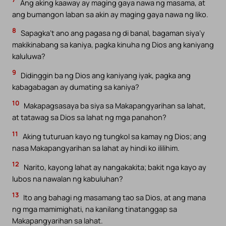
Ang aking kaaway ay maging gaya nawa ng masama, at
ang bumangon laban sa akin ay maging gaya nawa ng liko.
8
Sapagka’t ano ang pagasa ng di banal, bagaman siya’y
makikinabang sa kaniya, pagka kinuha ng Dios ang kaniyang
kaluluwa?
9
Didinggin ba ng Dios ang kaniyang iyak, pagka ang
kabagabagan ay dumating sa kaniya?
10
Makapagsasaya ba siya sa Makapangyarihan sa lahat,
at tatawag sa Dios sa lahat ng mga panahon?
11
Aking tuturuan kayo ng tungkol sa kamay ng Dios; ang
nasa Makapangyarihan sa lahat ay hindi ko ililihim.
12
Narito, kayong lahat ay nangakakita; bakit nga kayo ay
lubos na nawalan ng kabuluhan?
13
Ito ang bahagi ng masamang tao sa Dios, at ang mana
ng mga mamimighati, na kanilang tinatanggap sa
Makapangyarihan sa lahat.