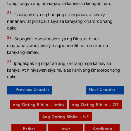
tubig; bagyo ang umaagaw sa kaniya sa kinagabihan,
21
Tinangay siya ng hanging silanganan, at siya’y
nananaw; at pinapalis siya sa kaniyang kinaroroonang
dako.
22
Sapagka’t hahalibasin siya ng Dios, at hindi
magpapatawad; siya’y magpupumilit na tumakas sa
kaniyang kamay.
23
Ipapakpak ng mga tao ang kanilang mga kamay sa
kaniya. At hihiyawan siya mula sa kaniyang kinaroroonang
dako.
← Previous Chapter
Next Chapter →
Ang Dating Biblia – Index
Ang Dating Biblia – OT
Ang Dating Biblia – NT
Esther
Awit
Kawikaan