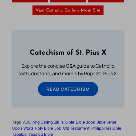
Visit Catholic Gallery Main Site
Catechism of St. Pius X
Explore the concise Q&A guide to Catholic
faith, doctrine, and morals by Pope St. Pius X.
READ CATECHISM
Tags:
ADB
Ang Dating Biblia
Bible
Bible Book
Bible Verse
God’s Word
Holy Bible
Job
Old Testament
Philippines Bible
Tagalog
Tagalog Bible