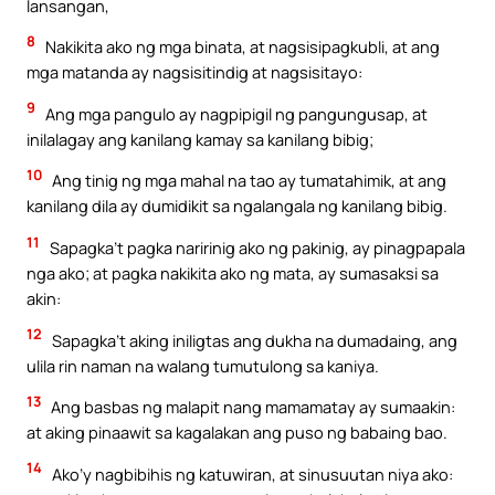
lansangan,
8
Nakikita ako ng mga binata, at nagsisipagkubli, at ang
mga matanda ay nagsisitindig at nagsisitayo:
9
Ang mga pangulo ay nagpipigil ng pangungusap, at
inilalagay ang kanilang kamay sa kanilang bibig;
10
Ang tinig ng mga mahal na tao ay tumatahimik, at ang
kanilang dila ay dumidikit sa ngalangala ng kanilang bibig.
11
Sapagka’t pagka naririnig ako ng pakinig, ay pinagpapala
nga ako; at pagka nakikita ako ng mata, ay sumasaksi sa
akin:
12
Sapagka’t aking iniligtas ang dukha na dumadaing, ang
ulila rin naman na walang tumutulong sa kaniya.
13
Ang basbas ng malapit nang mamamatay ay sumaakin:
at aking pinaawit sa kagalakan ang puso ng babaing bao.
14
Ako’y nagbibihis ng katuwiran, at sinusuutan niya ako: