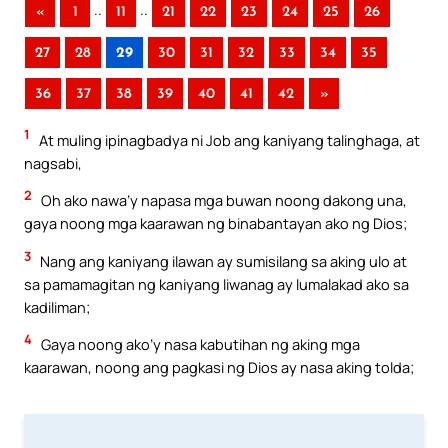
..
..
«
1
11
21
22
23
24
25
26
27
28
29
30
31
32
33
34
35
36
37
38
39
40
41
42
»
1
At muling ipinagbadya ni Job ang kaniyang talinghaga, at
nagsabi,
2
Oh ako nawa’y napasa mga buwan noong dakong una,
gaya noong mga kaarawan ng binabantayan ako ng Dios;
3
Nang ang kaniyang ilawan ay sumisilang sa aking ulo at
sa pamamagitan ng kaniyang liwanag ay lumalakad ako sa
kadiliman;
4
Gaya noong ako’y nasa kabutihan ng aking mga
kaarawan, noong ang pagkasi ng Dios ay nasa aking tolda;