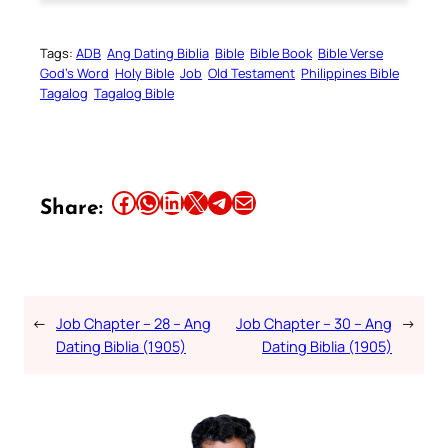
Tags:
ADB
Ang Dating Biblia
Bible
Bible Book
Bible Verse
God’s Word
Holy Bible
Job
Old Testament
Philippines Bible
Tagalog
Tagalog Bible
Share this article on Facebook
Share this article on WhatsApp
Share this article on LinkedIn
Share this article on X
Share this article on Telegram
Email this Article
Share:
←
Job Chapter – 28 – Ang
Job Chapter – 30 – Ang
→
Dating Biblia (1905)
Dating Biblia (1905)