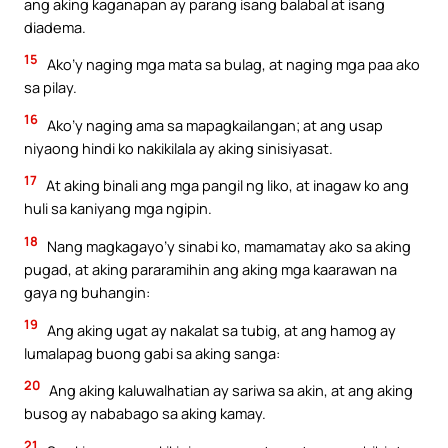
ang aking kaganapan ay parang isang balabal at isang
diadema.
15
Ako’y naging mga mata sa bulag, at naging mga paa ako
sa pilay.
16
Ako’y naging ama sa mapagkailangan; at ang usap
niyaong hindi ko nakikilala ay aking sinisiyasat.
17
At aking binali ang mga pangil ng liko, at inagaw ko ang
huli sa kaniyang mga ngipin.
18
Nang magkagayo’y sinabi ko, mamamatay ako sa aking
pugad, at aking pararamihin ang aking mga kaarawan na
gaya ng buhangin:
19
Ang aking ugat ay nakalat sa tubig, at ang hamog ay
lumalapag buong gabi sa aking sanga:
20
Ang aking kaluwalhatian ay sariwa sa akin, at ang aking
busog ay nababago sa aking kamay.
21