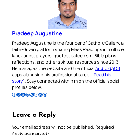
Pradeep Augustine
Pradeep Augustine is the founder of Catholic Gallery, a
faith-driven platform sharing Mass Readings in multiple
languages, prayers, quotes, catechism, Bible plans,
reflections, and other spiritual resources since 2013.
He manages the website and the official
Android
/
iOS
apps alongside his professional career (
Read his
story
). Stay connected with him on the official social
profiles below.
Follow Pradeep on Facebook
Follow Pradeep on Instagram
Follow Pradeep on X
Follow Pradeep on LinkedIn
Follow Pradeep on Pinterest
Subscribe to Pradeep’s Youtube Channel
Follow Pradeep on WordPress
Follow Pradeep on GitHub
Leave a Reply
Your email address will not be published.
Required
fields are marked
*