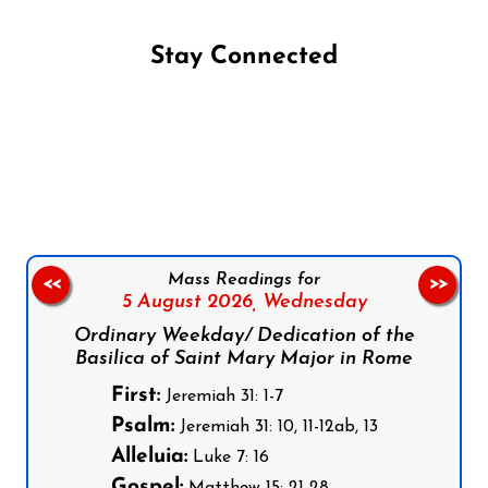
Stay Connected
Follow us on Facebook
Follow us on Instagram
Follow us on X
Subscribe to our YouTube Channel
Follow us on WhatsApp
Mass Readings for
<<
>>
5 August 2026,
Wednesday
Ordinary Weekday/ Dedication of the
Basilica of Saint Mary Major in Rome
First:
Jeremiah 31: 1-7
Psalm:
Jeremiah 31: 10, 11-12ab, 13
Alleluia:
Luke 7: 16
Gospel:
Matthew 15: 21-28