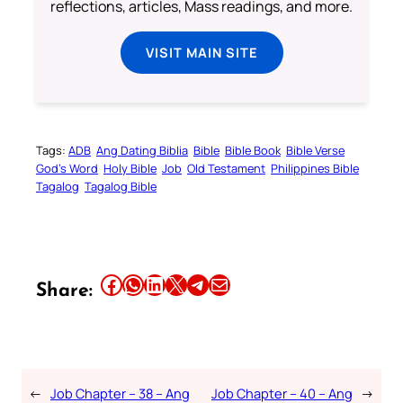
reflections, articles, Mass readings, and more.
VISIT MAIN SITE
Tags:
ADB
Ang Dating Biblia
Bible
Bible Book
Bible Verse
God’s Word
Holy Bible
Job
Old Testament
Philippines Bible
Tagalog
Tagalog Bible
Share this article on Facebook
Share this article on WhatsApp
Share this article on LinkedIn
Share this article on X
Share this article on Telegram
Email this Article
Share:
←
Job Chapter – 38 – Ang
Job Chapter – 40 – Ang
→