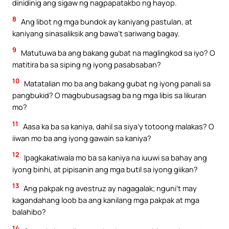
dinidinig ang sigaw ng nagpapatakbo ng hayop.
8
Ang libot ng mga bundok ay kaniyang pastulan, at
kaniyang sinasaliksik ang bawa’t sariwang bagay.
9
Matutuwa ba ang bakang gubat na maglingkod sa iyo? O
matitira ba sa siping ng iyong pasabsaban?
10
Matatalian mo ba ang bakang gubat ng iyong panali sa
pangbukid? O magbubusagsag ba ng mga libis sa likuran
mo?
11
Aasa ka ba sa kaniya, dahil sa siya’y totoong malakas? O
iiwan mo ba ang iyong gawain sa kaniya?
12
Ipagkakatiwala mo ba sa kaniya na iuuwi sa bahay ang
iyong binhi, at pipisanin ang mga butil sa iyong giikan?
13
Ang pakpak ng avestruz ay nagagalak; nguni’t may
kagandahang loob ba ang kanilang mga pakpak at mga
balahibo?
14