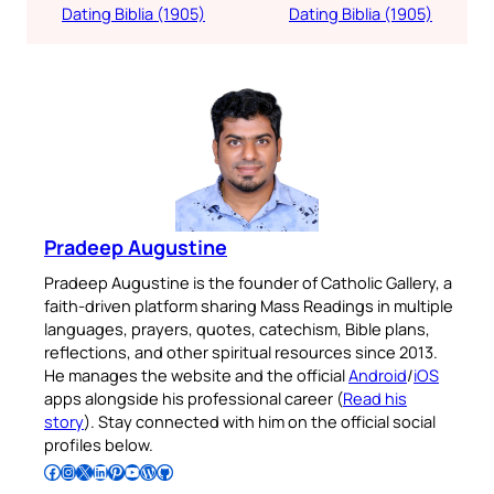
Dating Biblia (1905)
Dating Biblia (1905)
Pradeep Augustine
Pradeep Augustine is the founder of Catholic Gallery, a
faith-driven platform sharing Mass Readings in multiple
languages, prayers, quotes, catechism, Bible plans,
reflections, and other spiritual resources since 2013.
He manages the website and the official
Android
/
iOS
apps alongside his professional career (
Read his
story
). Stay connected with him on the official social
profiles below.
Follow Pradeep on Facebook
Follow Pradeep on Instagram
Follow Pradeep on X
Follow Pradeep on LinkedIn
Follow Pradeep on Pinterest
Subscribe to Pradeep’s Youtube Channel
Follow Pradeep on WordPress
Follow Pradeep on GitHub