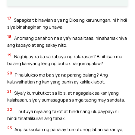
17
Sapagka’t binawian siya ng Dios ng karunungan, ni hindi
siya binahaginan ng unawa.
18
Anomang panahon na siya’y napaiitaas, hinahamak niya
ang kabayo at ang sakay nito.
19
Nagbigay ka ba sa kabayo ng kalakasan? Binihisan mo
ba ang kaniyang leeg ng buhok na gumagalaw?
20
Pinalulukso mo ba siya na parang balang? Ang
kaluwalhatian ng kaniyang bahin ay kakilakilabot.
21
Siya’y kumukutkot sa libis, at nagagalak sa kaniyang
kalakasan, siya’y sumasagupa sa mga taong may sandata.
22
Tinutuya niya ang takot at hindi nanglulupaypay: ni
hindi tinatalikuran ang tabak.
23
Ang suksukan ng pana ay tumutunog laban sa kaniya,