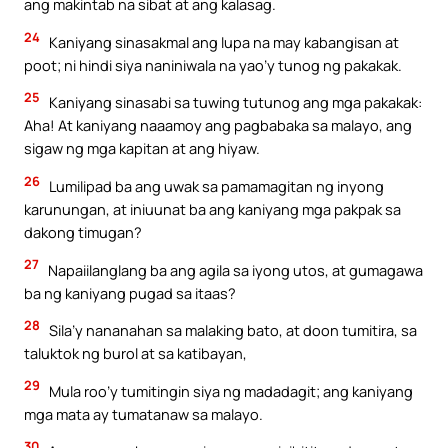
ang makintab na sibat at ang kalasag.
24
Kaniyang sinasakmal ang lupa na may kabangisan at
poot; ni hindi siya naniniwala na yao’y tunog ng pakakak.
25
Kaniyang sinasabi sa tuwing tutunog ang mga pakakak:
Aha! At kaniyang naaamoy ang pagbabaka sa malayo, ang
sigaw ng mga kapitan at ang hiyaw.
26
Lumilipad ba ang uwak sa pamamagitan ng inyong
karunungan, at iniuunat ba ang kaniyang mga pakpak sa
dakong timugan?
27
Napaiilanglang ba ang agila sa iyong utos, at gumagawa
ba ng kaniyang pugad sa itaas?
28
Sila’y nananahan sa malaking bato, at doon tumitira, sa
taluktok ng burol at sa katibayan,
29
Mula roo’y tumitingin siya ng madadagit; ang kaniyang
mga mata ay tumatanaw sa malayo.
30