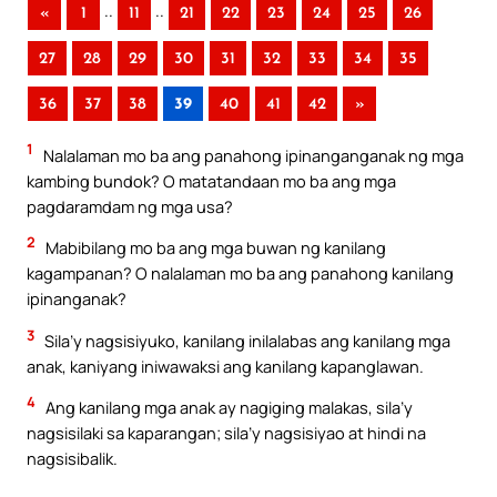
..
..
«
1
11
21
22
23
24
25
26
27
28
29
30
31
32
33
34
35
36
37
38
39
40
41
42
»
1
Nalalaman mo ba ang panahong ipinanganganak ng mga
kambing bundok? O matatandaan mo ba ang mga
pagdaramdam ng mga usa?
2
Mabibilang mo ba ang mga buwan ng kanilang
kagampanan? O nalalaman mo ba ang panahong kanilang
ipinanganak?
3
Sila’y nagsisiyuko, kanilang inilalabas ang kanilang mga
anak, kaniyang iniwawaksi ang kanilang kapanglawan.
4
Ang kanilang mga anak ay nagiging malakas, sila’y
nagsisilaki sa kaparangan; sila’y nagsisiyao at hindi na
nagsisibalik.