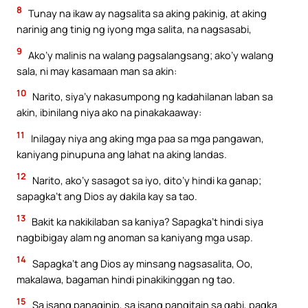
8
Tunay na ikaw ay nagsalita sa aking pakinig, at aking
narinig ang tinig ng iyong mga salita, na nagsasabi,
9
Ako’y malinis na walang pagsalangsang; ako’y walang
sala, ni may kasamaan man sa akin:
10
Narito, siya’y nakasumpong ng kadahilanan laban sa
akin, ibinilang niya ako na pinakakaaway:
11
Inilagay niya ang aking mga paa sa mga pangawan,
kaniyang pinupuna ang lahat na aking landas.
12
Narito, ako’y sasagot sa iyo, dito’y hindi ka ganap;
sapagka’t ang Dios ay dakila kay sa tao.
13
Bakit ka nakikilaban sa kaniya? Sapagka’t hindi siya
nagbibigay alam ng anoman sa kaniyang mga usap.
14
Sapagka’t ang Dios ay minsang nagsasalita, Oo,
makalawa, bagaman hindi pinakikinggan ng tao.
15
Sa isang panaginip, sa isang pangitain sa gabi, pagka