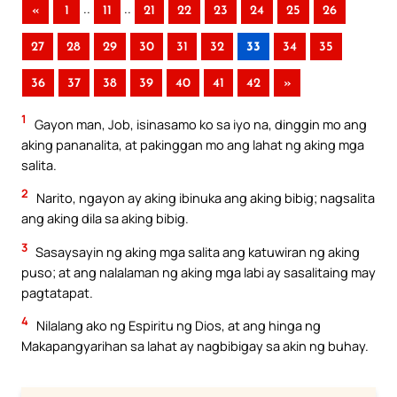
..
..
«
1
11
21
22
23
24
25
26
27
28
29
30
31
32
33
34
35
36
37
38
39
40
41
42
»
1
Gayon man, Job, isinasamo ko sa iyo na, dinggin mo ang
aking pananalita, at pakinggan mo ang lahat ng aking mga
salita.
2
Narito, ngayon ay aking ibinuka ang aking bibig; nagsalita
ang aking dila sa aking bibig.
3
Sasaysayin ng aking mga salita ang katuwiran ng aking
puso; at ang nalalaman ng aking mga labi ay sasalitaing may
pagtatapat.
4
Nilalang ako ng Espiritu ng Dios, at ang hinga ng
Makapangyarihan sa lahat ay nagbibigay sa akin ng buhay.