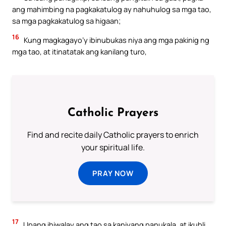
ang mahimbing na pagkakatulog ay nahuhulog sa mga tao,
sa mga pagkakatulog sa higaan;
16
Kung magkagayo’y ibinubukas niya ang mga pakinig ng
mga tao, at itinatatak ang kanilang turo,
Catholic Prayers
Find and recite daily Catholic prayers to enrich
your spiritual life.
PRAY NOW
17
Upang ihiwalay ang tao sa kaniyang panukala, at ikubli