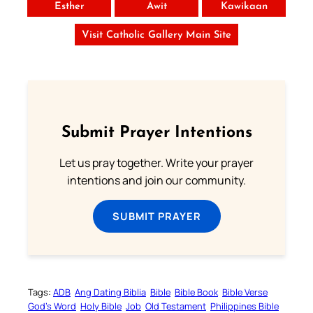
Esther
Awit
Kawikaan
Visit Catholic Gallery Main Site
Submit Prayer Intentions
Let us pray together. Write your prayer
intentions and join our community.
SUBMIT PRAYER
Tags:
ADB
Ang Dating Biblia
Bible
Bible Book
Bible Verse
God’s Word
Holy Bible
Job
Old Testament
Philippines Bible