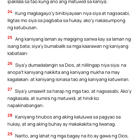
ipakilala sa tao kung ano ang matuwid sa kaniya;
24
Kung magkagayo’y binibiyayaan niya siya at nagsasabi,
Iligtas mo siya sa pagbaba sa hukay, ako’y nakasumpong
ng katubusan.
25
Ang kaniyang laman ay magiging sariwa kay sa laman ng
isang bata; siya’y bumabalik sa mga kaarawan ng kaniyang
kabataan:
26
Siya’y dumadalangin sa Dios, at nililingap niya siya: na
anopa’t kaniyang nakikita ang kaniyang mukha na may
kagalakan: at kaniyang isinasa tao ang kaniyang katuwiran.
27
Siya’y umaawit sa harap ng mga tao, at nagsasabi, Ako’y
nagkasala, at sumira ng matuwid, at hindi ko
napakinabangan:
28
Kaniyang tinubos ang aking kaluluwa sa pagyao sa
hukay, at ang aking buhay ay makakakita ng liwanag.
29
Narito, ang lahat ng mga bagay na ito ay gawa ng Dios,