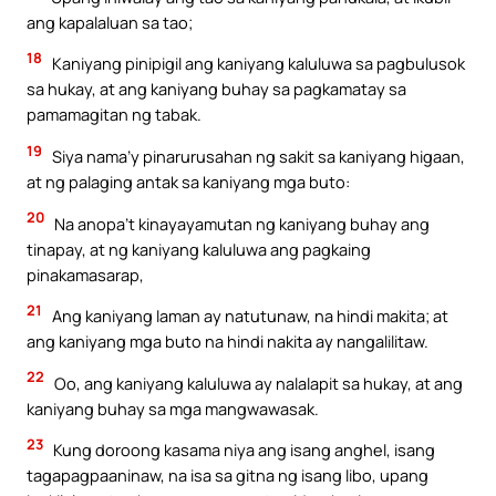
ang kapalaluan sa tao;
18
Kaniyang pinipigil ang kaniyang kaluluwa sa pagbulusok
sa hukay, at ang kaniyang buhay sa pagkamatay sa
pamamagitan ng tabak.
19
Siya nama’y pinarurusahan ng sakit sa kaniyang higaan,
at ng palaging antak sa kaniyang mga buto:
20
Na anopa’t kinayayamutan ng kaniyang buhay ang
tinapay, at ng kaniyang kaluluwa ang pagkaing
pinakamasarap,
21
Ang kaniyang laman ay natutunaw, na hindi makita; at
ang kaniyang mga buto na hindi nakita ay nangalilitaw.
22
Oo, ang kaniyang kaluluwa ay nalalapit sa hukay, at ang
kaniyang buhay sa mga mangwawasak.
23
Kung doroong kasama niya ang isang anghel, isang
tagapagpaaninaw, na isa sa gitna ng isang libo, upang