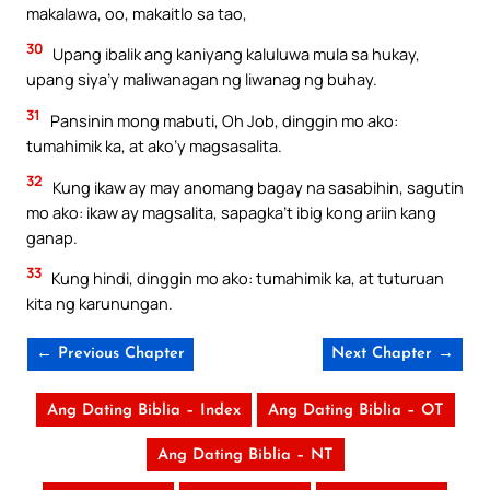
makalawa, oo, makaitlo sa tao,
30
Upang ibalik ang kaniyang kaluluwa mula sa hukay,
upang siya’y maliwanagan ng liwanag ng buhay.
31
Pansinin mong mabuti, Oh Job, dinggin mo ako:
tumahimik ka, at ako’y magsasalita.
32
Kung ikaw ay may anomang bagay na sasabihin, sagutin
mo ako: ikaw ay magsalita, sapagka’t ibig kong ariin kang
ganap.
33
Kung hindi, dinggin mo ako: tumahimik ka, at tuturuan
kita ng karunungan.
← Previous Chapter
Next Chapter →
Ang Dating Biblia – Index
Ang Dating Biblia – OT
Ang Dating Biblia – NT