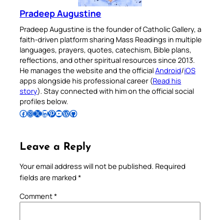
Pradeep Augustine
Pradeep Augustine is the founder of Catholic Gallery, a
faith-driven platform sharing Mass Readings in multiple
languages, prayers, quotes, catechism, Bible plans,
reflections, and other spiritual resources since 2013.
He manages the website and the official
Android
/
iOS
apps alongside his professional career (
Read his
story
). Stay connected with him on the official social
profiles below.
Follow Pradeep on Facebook
Follow Pradeep on Instagram
Follow Pradeep on X
Follow Pradeep on LinkedIn
Follow Pradeep on Pinterest
Subscribe to Pradeep’s Youtube Channel
Follow Pradeep on WordPress
Follow Pradeep on GitHub
Leave a Reply
Your email address will not be published.
Required
fields are marked
*
Comment
*