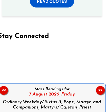
READ QUOTES
Stay Connected
on Facebook
Follow us on Instagram
Follow us on X
Subscribe to our YouTube Channel
Follow us on WhatsApp
Mass Readings for
<<
>>
7 August 2026,
Friday
Ordinary Weekday/ Sixtus II, Pope, Martyr, and
Companions, Martyrs/ Cajetan, Priest