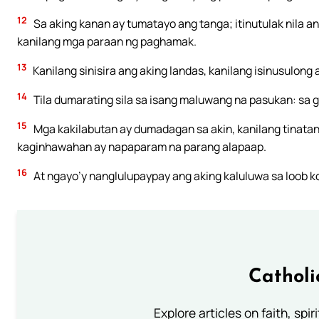
12
Sa aking kanan ay tumatayo ang tanga; itinutulak nila an
kanilang mga paraan ng paghamak.
13
Kanilang sinisira ang aking landas, kanilang isinusulo
14
Tila dumarating sila sa isang maluwang na pasukan: sa gi
15
Mga kakilabutan ay dumadagan sa akin, kanilang tinatan
kaginhawahan ay napaparam na parang alapaap.
16
At ngayo’y nanglulupaypay ang aking kaluluwa sa loob 
Catholi
Explore articles on faith, spi