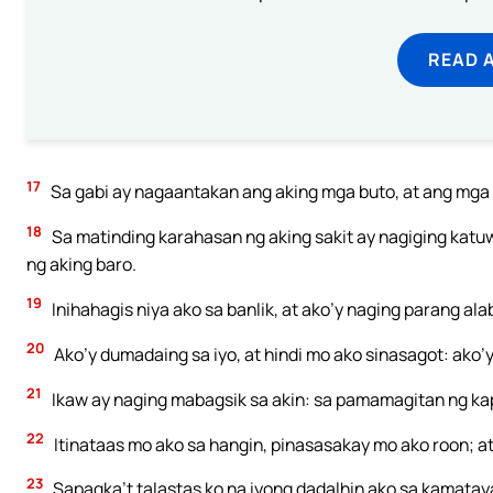
READ 
17
Sa gabi ay nagaantakan ang aking mga buto, at ang mga 
18
Sa matinding karahasan ng aking sakit ay nagiging katuwa
ng aking baro.
19
Inihahagis niya ako sa banlik, at ako’y naging parang al
20
Ako’y dumadaing sa iyo, at hindi mo ako sinasagot: ako
21
Ikaw ay naging mabagsik sa akin: sa pamamagitan ng ka
22
Itinataas mo ako sa hangin, pinasasakay mo ako roon; a
23
Sapagka’t talastas ko na iyong dadalhin ako sa kamataya