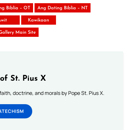
ng Biblia – OT
Ang Dating Biblia – NT
wit
Kawikaan
 Gallery Main Site
of St. Pius X
aith, doctrine, and morals by Pope St. Pius X.
ATECHISM