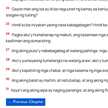
24
Gayon man ang isa ay di ba naguunat ng kamay sa kani
sisigaw ng tulong?
25
Hindi ko ba iniyakan yaong nasa kabagabagan? Hindi ba
26
Pagka ako’y humahanap ng mabuti, ang kasamaan nga an
kadiliman ang dumarating.
27
Ang aking puso’y nababagabag at walang pahinga; mga a
28
Ako’y yumayaong tumatangis na walang araw; ako’y tum
29
Ako’y kapatid ng mga chakal, at mga kasama ng mga ave
30
Ang aking balat ay maitim, at natutuklap, at ang aking 
31
Kaya’t ang aking alpa ay naging panangis, at ang aking fl
← Previous Chapter