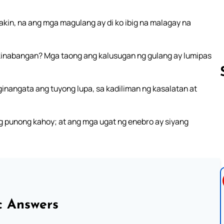
 akin, na ang mga magulang ay di ko ibig na malagay na
kinabangan? Mga taong ang kalusugan ng gulang ay lumipas
ginangata ang tuyong lupa, sa kadiliman ng kasalatan at
Follow us 
g punong kahoy; at ang mga ugat ng enebro ay siyang
c Answers