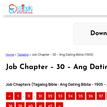
Skip
to
content
Down
Home
»
Tagalog
»
Job Chapter – 30 – Ang Dating Biblia (1905)
Job Chapter – 30 – Ang Datin
Job Chapters (Tagalog Bible : Ang Dating Biblia – 1905 –
..
..
«
1
11
21
22
23
24
25
26
27
38
39
40
41
42
»