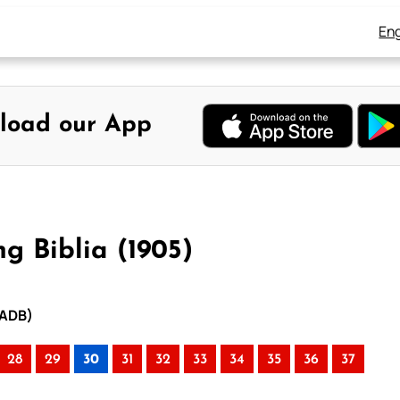
Eng
load our App
g Biblia (1905)
 ADB)
28
29
30
31
32
33
34
35
36
37