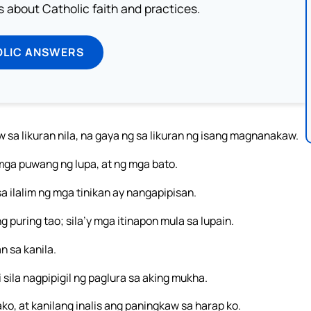
about Catholic faith and practices.
OLIC ANSWERS
w sa likuran nila, na gaya ng sa likuran ng isang magnanakaw.
mga puwang ng lupa, at ng mga bato.
 ilalim ng mga tinikan ay nangapipisan.
uring tao; sila’y mga itinapon mula sa lupain.
n sa kanila.
 sila nagpipigil ng paglura sa aking mukha.
ako, at kanilang inalis ang paningkaw sa harap ko.