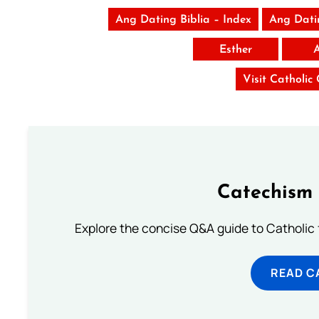
Ang Dating Biblia – Index
Ang Dati
Esther
A
Visit Catholic
Catechism 
Explore the concise Q&A guide to Catholic f
READ C