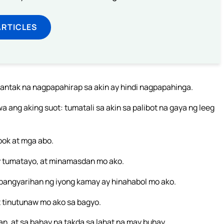
ARTICLES
antak na nagpapahirap sa akin ay hindi nagpapahinga.
 ang aking suot: tumatali sa akin sa palibot na gaya ng leeg
abok at mga abo.
’y tumatayo, at minamasdan mo ako.
pangyarihan ng iyong kamay ay hinahabol mo ako.
t tinutunaw mo ako sa bagyo.
n, at sa bahay na takda sa lahat na may buhay.