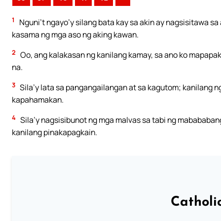
1
Nguni’t ngayo’y silang bata kay sa akin ay nagsisitawa sa
kasama ng mga aso ng aking kawan.
2
Oo, ang kalakasan ng kanilang kamay, sa ano ko mapapa
na.
3
Sila’y lata sa pangangailangan at sa kagutom; kanilang n
kapahamakan.
4
Sila’y nagsisibunot ng mga malvas sa tabi ng mabababan
kanilang pinakapagkain.
Catholi