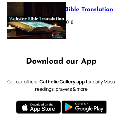
Webster Bible Translation
October 11, 2018
Download our App
Get our official
Catholic Gallery app
for daily Mass
readings, prayers & more