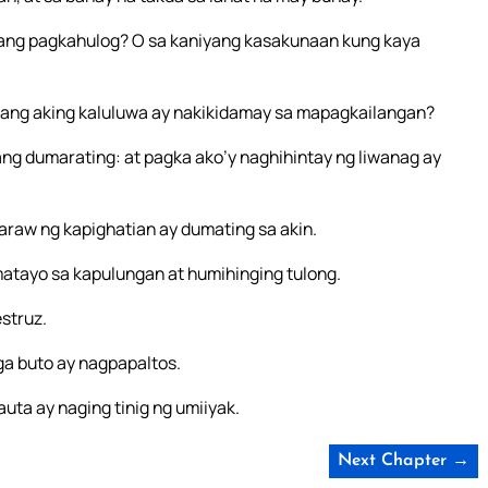
yang pagkahulog? O sa kaniyang kasakunaan kung kaya
 ang aking kaluluwa ay nakikidamay sa mapagkailangan?
g dumarating: at pagka ako’y naghihintay ng liwanag ay
raw ng kapighatian ay dumating sa akin.
atayo sa kapulungan at humihinging tulong.
struz.
mga buto ay nagpapaltos.
auta ay naging tinig ng umiiyak.
Next Chapter →