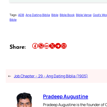
Tags:
ADB
Ang Dating Biblia
Bible
Bible Book
Bible Verse
God’s Wo
Bible
Share this article on Facebook
Share this article on WhatsApp
Share this article on LinkedIn
Share this article on X
Share this article on Telegram
Email this Article
Share:
←
Job Chapter – 29 – Ang Dating Biblia (1905)
Pradeep Augustine
Pradeep Augustine is the founder of C