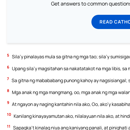
Get answers to common questions 
READ CATH
5
Sila’y pinalayas mula sa gitna ng mga tao; sila’y sumisiga
6
Upang sila’y magsitahan sa nakatatakot na mga libis, sa 
7
Sa gitna ng mabababang punong kahoy ay nagsisiangal; sa
8
Mga anak ng mga mangmang, oo, mga anak ng mga walang p
9
At ngayon ay naging kantahin nila ako, Oo, ako’y kasabiha
10
Kanilang kinayayamutan ako, nilalayuan nila ako, at hindi
11
Sapagka’t kinalag niya ang kaniyang panali, at pinighati 