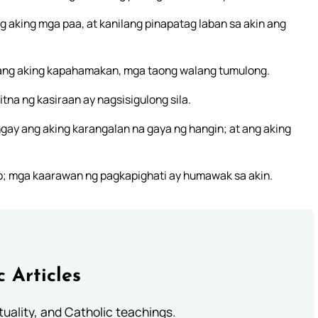
g aking mga paa, at kanilang pinapatag laban sa akin ang
ng ang aking kapahamakan, mga taong walang tumulong.
tna ng kasiraan ay nagsisigulong sila.
gay ang aking karangalan na gaya ng hangin; at ang aking
ko; mga kaarawan ng pagkapighati ay humawak sa akin.
c Articles
rituality, and Catholic teachings.