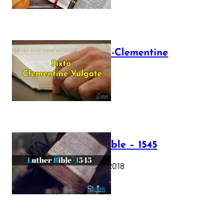
The Sixto-Clementine
Vulgate
July 12, 2025
Luther Bible – 1545
October 17, 2018