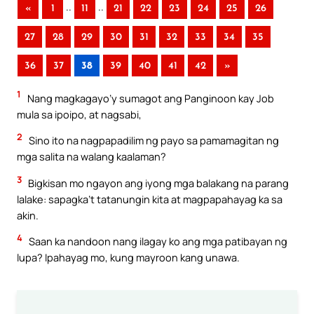
..
..
«
1
11
21
22
23
24
25
26
27
28
29
30
31
32
33
34
35
36
37
38
39
40
41
42
»
1
Nang magkagayo’y sumagot ang Panginoon kay Job
mula sa ipoipo, at nagsabi,
2
Sino ito na nagpapadilim ng payo sa pamamagitan ng
mga salita na walang kaalaman?
3
Bigkisan mo ngayon ang iyong mga balakang na parang
lalake: sapagka’t tatanungin kita at magpapahayag ka sa
akin.
4
Saan ka nandoon nang ilagay ko ang mga patibayan ng
lupa? Ipahayag mo, kung mayroon kang unawa.