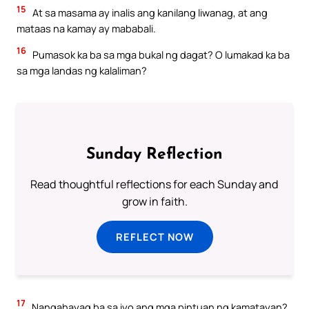
15
At sa masama ay inalis ang kanilang liwanag, at ang
mataas na kamay ay mababali.
16
Pumasok ka ba sa mga bukal ng dagat? O lumakad ka ba
sa mga landas ng kalaliman?
Sunday Reflection
Read thoughtful reflections for each Sunday and
grow in faith.
REFLECT NOW
17
Nangahayag ba sa iyo ang mga pintuan ng kamatayan?