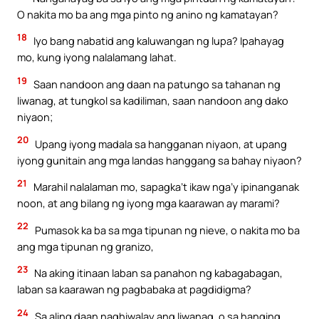
O nakita mo ba ang mga pinto ng anino ng kamatayan?
18
Iyo bang nabatid ang kaluwangan ng lupa? Ipahayag
mo, kung iyong nalalamang lahat.
19
Saan nandoon ang daan na patungo sa tahanan ng
liwanag, at tungkol sa kadiliman, saan nandoon ang dako
niyaon;
20
Upang iyong madala sa hangganan niyaon, at upang
iyong gunitain ang mga landas hanggang sa bahay niyaon?
21
Marahil nalalaman mo, sapagka’t ikaw nga’y ipinanganak
noon, at ang bilang ng iyong mga kaarawan ay marami?
22
Pumasok ka ba sa mga tipunan ng nieve, o nakita mo ba
ang mga tipunan ng granizo,
23
Na aking itinaan laban sa panahon ng kabagabagan,
laban sa kaarawan ng pagbabaka at pagdidigma?
24
Sa aling daan naghiwalay ang liwanag, o sa hanging