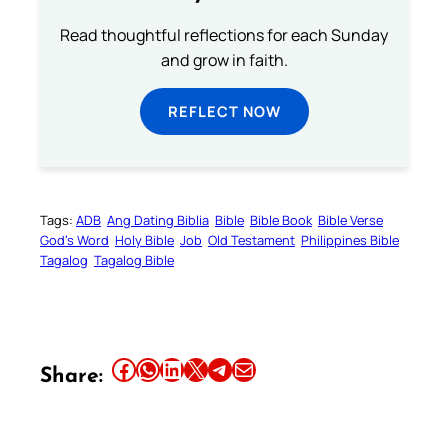
Read thoughtful reflections for each Sunday
and grow in faith.
REFLECT NOW
Tags:
ADB
Ang Dating Biblia
Bible
Bible Book
Bible Verse
God’s Word
Holy Bible
Job
Old Testament
Philippines Bible
Tagalog
Tagalog Bible
Share this article on Facebook
Share this article on WhatsApp
Share this article on LinkedIn
Share this article on X
Share this article on Telegram
Email this Article
Share: