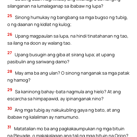
silanganan na lumalaganap sa ibabaw ng lupa?
25
Sinong humukay ng bangbang sa mga bugso ng tubig,
o ng daanan ng kidlat ng kulog;
26
Upang magpaulan sa lupa, na hindi tinatahanan ng tao,
sa ilang na doon ay walang tao.
27
Upang busugin ang giba at sirang lupa; at upang
pasibulin ang sariwang damo?
28
May ama ba ang ulan? O sinong nanganak sa mga patak
ng hamog?
29
Sa kaninong bahay-bata nagmula ang hielo? At ang
escarcha sa himpapawid, ay ipinanganak nino?
30
Ang mga tubig ay nakukubling gaya ng bato, at ang
ibabaw ng kalaliman ay namumuno.
31
Matatalian mo ba ang pagkakaumpukan ng mga bituin
na Pleyade, o makakalagan ang tali ng mga bituin na Orion?