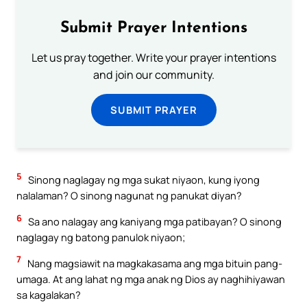
Submit Prayer Intentions
Let us pray together. Write your prayer intentions
and join our community.
SUBMIT PRAYER
5
Sinong naglagay ng mga sukat niyaon, kung iyong
nalalaman? O sinong nagunat ng panukat diyan?
6
Sa ano nalagay ang kaniyang mga patibayan? O sinong
naglagay ng batong panulok niyaon;
7
Nang magsiawit na magkakasama ang mga bituin pang-
umaga. At ang lahat ng mga anak ng Dios ay naghihiyawan
sa kagalakan?