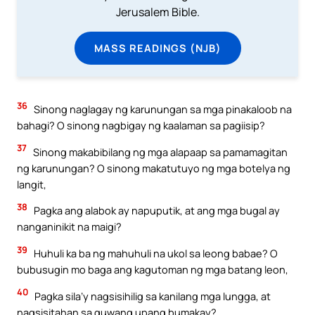
Jerusalem Bible.
MASS READINGS (NJB)
36
Sinong naglagay ng karunungan sa mga pinakaloob na
bahagi? O sinong nagbigay ng kaalaman sa pagiisip?
37
Sinong makabibilang ng mga alapaap sa pamamagitan
ng karunungan? O sinong makatutuyo ng mga botelya ng
langit,
38
Pagka ang alabok ay napuputik, at ang mga bugal ay
nanganinikit na maigi?
39
Huhuli ka ba ng mahuhuli na ukol sa leong babae? O
bubusugin mo baga ang kagutoman ng mga batang leon,
40
Pagka sila’y nagsisihilig sa kanilang mga lungga, at
nagsisitahan sa guwang upang bumakay?