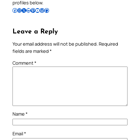
profiles below.
Follow Pradeep on Facebook
Follow Pradeep on Instagram
Follow Pradeep on X
Follow Pradeep on LinkedIn
Follow Pradeep on Pinterest
Subscribe to Pradeep’s Youtube Channel
Follow Pradeep on WordPress
Follow Pradeep on GitHub
Leave a Reply
Your email address will not be published.
Required
fields are marked
*
Comment
*
Name
*
Email
*