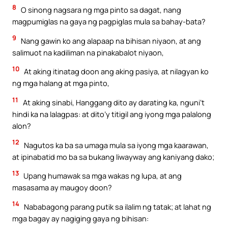
8
O sinong nagsara ng mga pinto sa dagat, nang
magpumiglas na gaya ng pagpiglas mula sa bahay-bata?
9
Nang gawin ko ang alapaap na bihisan niyaon, at ang
salimuot na kadiliman na pinakabalot niyaon,
10
At aking itinatag doon ang aking pasiya, at nilagyan ko
ng mga halang at mga pinto,
11
At aking sinabi, Hanggang dito ay darating ka, nguni’t
hindi ka na lalagpas: at dito’y titigil ang iyong mga palalong
alon?
12
Nagutos ka ba sa umaga mula sa iyong mga kaarawan,
at ipinabatid mo ba sa bukang liwayway ang kaniyang dako;
13
Upang humawak sa mga wakas ng lupa, at ang
masasama ay maugoy doon?
14
Nababagong parang putik sa ilalim ng tatak; at lahat ng
mga bagay ay nagiging gaya ng bihisan: