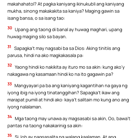
makahahatol? At pagka kaniyang ikinukubli ang kaniyang
mukha, sinong makakakita sa kaniya? Maging gawin sa
isang bansa, o sa isang tao:
30
Upang ang taong di banal ay huwag maghari, upang
huwag maging silo sa bayan.
31
Sapagka’t may nagsabi ba sa Dios: Aking tinitiis ang
parusa, hindi na ako magkakasala pa:
32
Yaong hindi ko nakikita ay ituro mo sa akin: kung ako’y
nakagawa ng kasamaan hindi ko na ito gagawin pa?
33
Mangyayari pa ba ang kaniyang kagantihan na gaya ng
iyong ibig na iyong tinatanggihan? Sapagka’t ikaw ang
marapat pumili at hindi ako: kaya’t salitain mo kung ano ang
iyong nalalaman.
34
Mga taong may unawa ay magsasabi sa akin, Oo, bawa’t
pantas na taong nakakarinig sa akin:
35
Si Job ay nagsasalita ng walang kaalaman. At ang