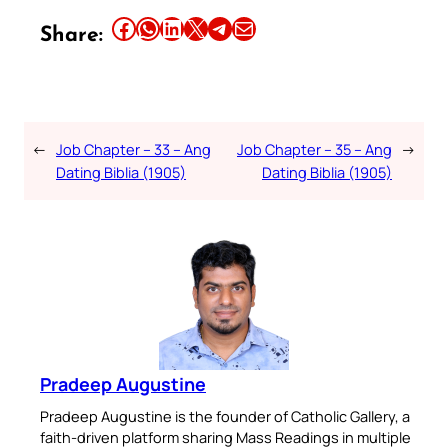
Share this article on Facebook
Share this article on WhatsApp
Share this article on LinkedIn
Share this article on X
Share this article on Telegram
Email this Article
Share:
←
Job Chapter – 33 – Ang
Job Chapter – 35 – Ang
→
Dating Biblia (1905)
Dating Biblia (1905)
Pradeep Augustine
Pradeep Augustine is the founder of Catholic Gallery, a
faith-driven platform sharing Mass Readings in multiple