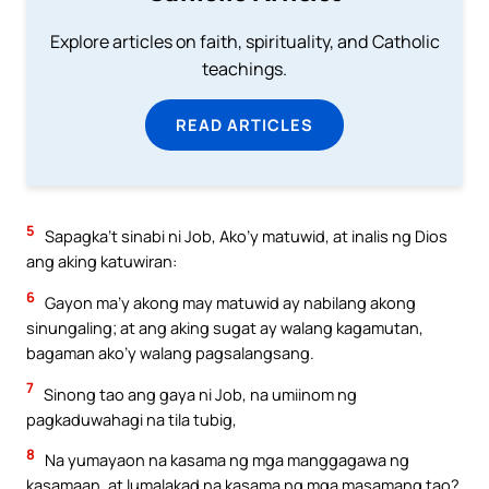
Explore articles on faith, spirituality, and Catholic
teachings.
READ ARTICLES
5
Sapagka’t sinabi ni Job, Ako’y matuwid, at inalis ng Dios
ang aking katuwiran:
6
Gayon ma’y akong may matuwid ay nabilang akong
sinungaling; at ang aking sugat ay walang kagamutan,
bagaman ako’y walang pagsalangsang.
7
Sinong tao ang gaya ni Job, na umiinom ng
pagkaduwahagi na tila tubig,
8
Na yumayaon na kasama ng mga manggagawa ng
kasamaan, at lumalakad na kasama ng mga masamang tao?