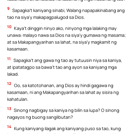
9
Sapagka’t kaniyang sinabi, Walang napapakinabang ang
tao na siya’y makapagpalugod sa Dios.
10
Kaya’t dinggin ninyo ako, ninyong mga lalaking may
unawa: malayo nawa sa Dios na siya’y gumawa ng masama;
at sa Makapangyarihan sa lahat, na siya’y magkamit ng
kasamaan.
11
Sapagka’t ang gawa ng tao ay tutuusin niya sa kaniya,
at ipatatagpo sa bawa’t tao ang ayon sa kaniyang mga
lakad.
12
Oo, sa katotohanan, ang Dios ay hindi gagawa ng
kasamaan, ni ang Makapangyarihan sa lahat ay sisira ng
kahatulan.
13
Sinong nagbigay sa kaniya ng bilin sa lupa? O sinong
nagayos ng buong sanglibutan?
14
Kung kaniyang ilagak ang kaniyang puso sa tao, kung