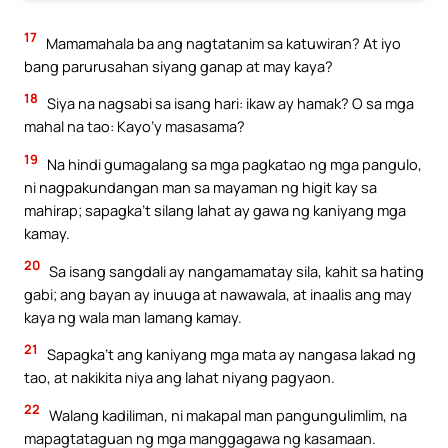
17
Mamamahala ba ang nagtatanim sa katuwiran? At iyo
bang parurusahan siyang ganap at may kaya?
18
Siya na nagsabi sa isang hari: ikaw ay hamak? O sa mga
mahal na tao: Kayo’y masasama?
19
Na hindi gumagalang sa mga pagkatao ng mga pangulo,
ni nagpakundangan man sa mayaman ng higit kay sa
mahirap; sapagka’t silang lahat ay gawa ng kaniyang mga
kamay.
20
Sa isang sangdali ay nangamamatay sila, kahit sa hating
gabi; ang bayan ay inuuga at nawawala, at inaalis ang may
kaya ng wala man lamang kamay.
21
Sapagka’t ang kaniyang mga mata ay nangasa lakad ng
tao, at nakikita niya ang lahat niyang pagyaon.
22
Walang kadiliman, ni makapal man pangungulimlim, na
mapagtataguan ng mga manggagawa ng kasamaan.