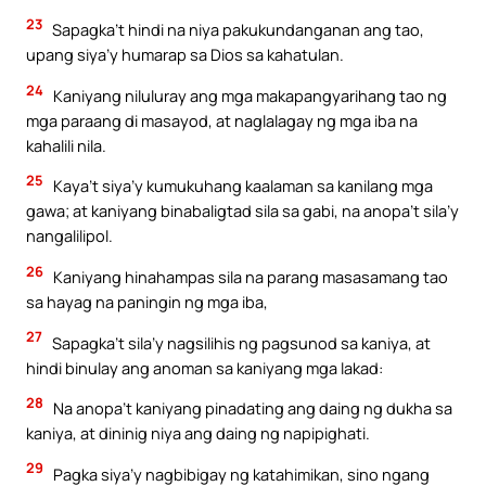
23
Sapagka’t hindi na niya pakukundanganan ang tao,
upang siya’y humarap sa Dios sa kahatulan.
24
Kaniyang niluluray ang mga makapangyarihang tao ng
mga paraang di masayod, at naglalagay ng mga iba na
kahalili nila.
25
Kaya’t siya’y kumukuhang kaalaman sa kanilang mga
gawa; at kaniyang binabaligtad sila sa gabi, na anopa’t sila’y
nangalilipol.
26
Kaniyang hinahampas sila na parang masasamang tao
sa hayag na paningin ng mga iba,
27
Sapagka’t sila’y nagsilihis ng pagsunod sa kaniya, at
hindi binulay ang anoman sa kaniyang mga lakad:
28
Na anopa’t kaniyang pinadating ang daing ng dukha sa
kaniya, at dininig niya ang daing ng napipighati.
29
Pagka siya’y nagbibigay ng katahimikan, sino ngang