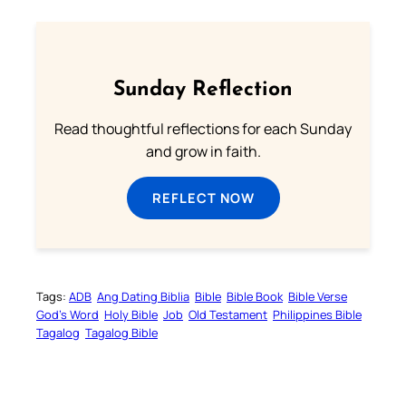
Sunday Reflection
Read thoughtful reflections for each Sunday
and grow in faith.
REFLECT NOW
Tags:
ADB
Ang Dating Biblia
Bible
Bible Book
Bible Verse
God’s Word
Holy Bible
Job
Old Testament
Philippines Bible
Tagalog
Tagalog Bible