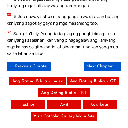
kaniyang mga salita ay walang karunungan.
36
Si Job nawa’y subukin hanggang sa wakas, dahil sa ang
kaniyang sagot ay gaya ng mga masamang tao.
37
Sapagka’t siya’y nagdadagdag ng panghihimagsik sa
kaniyang kasalanan, kaniyang pinagagalaw ang kaniyang
mga kamay sa gitna natin, at pinararami ang kaniyang mga
salita laban sa Dios.
← Previous Chapter
Next Chapter →
Ang Dating Biblia – Index
Ang Dating Biblia – OT
Ang Dating Biblia – NT
Esther
Awit
Kawikaan
Visit Catholic Gallery Main Site