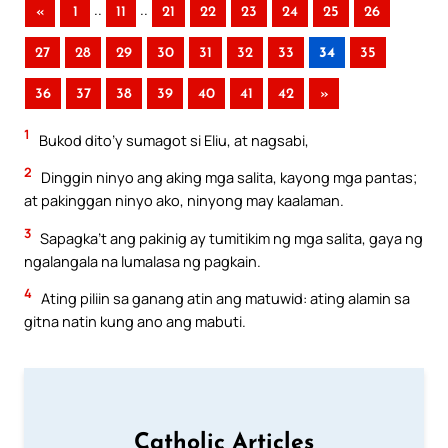
..
..
«
1
11
21
22
23
24
25
26
27
28
29
30
31
32
33
34
35
36
37
38
39
40
41
42
»
1
Bukod dito’y sumagot si Eliu, at nagsabi,
2
Dinggin ninyo ang aking mga salita, kayong mga pantas;
at pakinggan ninyo ako, ninyong may kaalaman.
3
Sapagka’t ang pakinig ay tumitikim ng mga salita, gaya ng
ngalangala na lumalasa ng pagkain.
4
Ating piliin sa ganang atin ang matuwid: ating alamin sa
gitna natin kung ano ang mabuti.
Catholic Articles