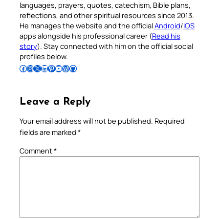
languages, prayers, quotes, catechism, Bible plans,
reflections, and other spiritual resources since 2013.
He manages the website and the official
Android
/
iOS
apps alongside his professional career (
Read his
story
). Stay connected with him on the official social
profiles below.
Follow Pradeep on Facebook
Follow Pradeep on Instagram
Follow Pradeep on X
Follow Pradeep on LinkedIn
Follow Pradeep on Pinterest
Subscribe to Pradeep’s Youtube Channel
Follow Pradeep on WordPress
Follow Pradeep on GitHub
Leave a Reply
Your email address will not be published.
Required
fields are marked
*
Comment
*