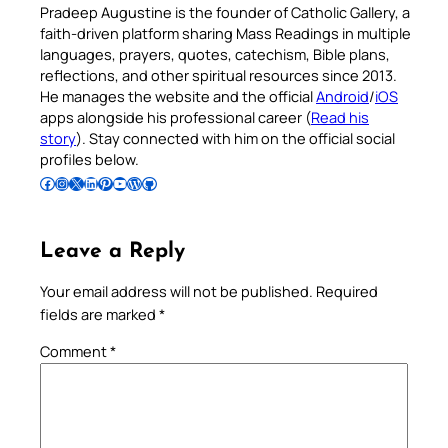
Pradeep Augustine is the founder of Catholic Gallery, a
faith-driven platform sharing Mass Readings in multiple
languages, prayers, quotes, catechism, Bible plans,
reflections, and other spiritual resources since 2013.
He manages the website and the official
Android
/
iOS
apps alongside his professional career (
Read his
story
). Stay connected with him on the official social
profiles below.
Follow Pradeep on Facebook
Follow Pradeep on Instagram
Follow Pradeep on X
Follow Pradeep on LinkedIn
Follow Pradeep on Pinterest
Subscribe to Pradeep’s Youtube Channel
Follow Pradeep on WordPress
Follow Pradeep on GitHub
Leave a Reply
Your email address will not be published.
Required
fields are marked
*
Comment
*