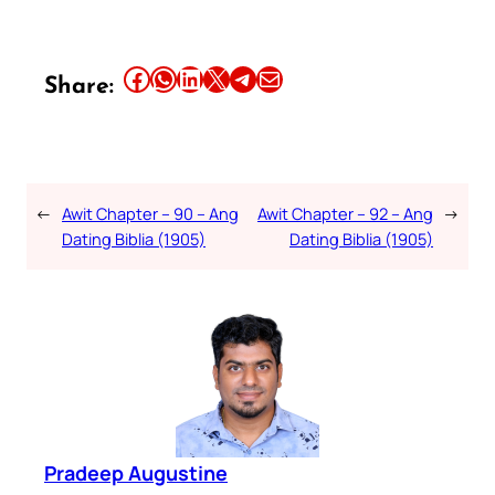
Share this article on Facebook
Share this article on WhatsApp
Share this article on LinkedIn
Share this article on X
Share this article on Telegram
Email this Article
Share:
←
Awit Chapter – 90 – Ang
Awit Chapter – 92 – Ang
→
Dating Biblia (1905)
Dating Biblia (1905)
Pradeep Augustine