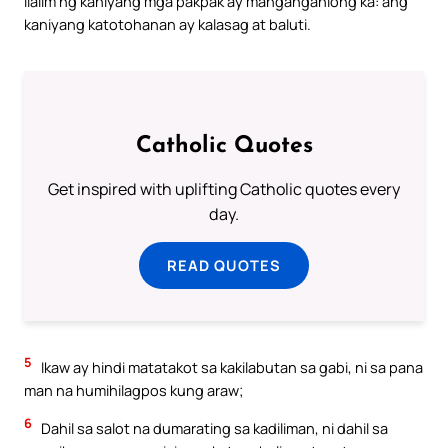
ilalim ng kaniyang mga pakpak ay manganganlong ka: ang
kaniyang katotohanan ay kalasag at baluti.
Catholic Quotes
Get inspired with uplifting Catholic quotes every
day.
READ QUOTES
5
Ikaw ay hindi matatakot sa kakilabutan sa gabi, ni sa pana
man na humihilagpos kung araw;
6
Dahil sa salot na dumarating sa kadiliman, ni dahil sa