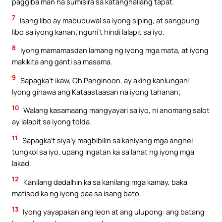
paggiba man na sumisira sa katanghaliang tapat.
7
Isang libo ay mabubuwal sa iyong siping, at sangpung
libo sa iyong kanan; nguni’t hindi lalapit sa iyo.
8
Iyong mamamasdan lamang ng iyong mga mata, at iyong
makikita ang ganti sa masama.
9
Sapagka’t ikaw, Oh Panginoon, ay aking kanlungan!
Iyong ginawa ang Kataastaasan na iyong tahanan;
10
Walang kasamaang mangyayari sa iyo, ni anomang salot
ay lalapit sa iyong tolda.
11
Sapagka’t siya’y magbibilin sa kaniyang mga anghel
tungkol sa iyo, upang ingatan ka sa lahat ng iyong mga
lakad.
12
Kanilang dadalhin ka sa kanilang mga kamay, baka
matisod ka ng iyong paa sa isang bato.
13
Iyong yayapakan ang leon at ang ulupong: ang batang