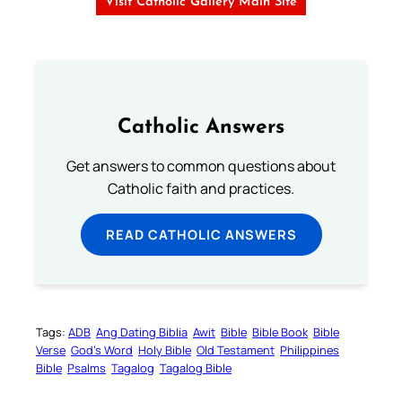
Visit Catholic Gallery Main Site
Catholic Answers
Get answers to common questions about
Catholic faith and practices.
READ CATHOLIC ANSWERS
Tags:
ADB
Ang Dating Biblia
Awit
Bible
Bible Book
Bible
Verse
God’s Word
Holy Bible
Old Testament
Philippines
Bible
Psalms
Tagalog
Tagalog Bible