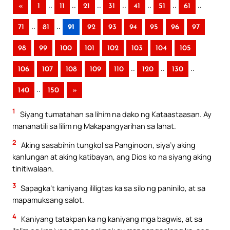
..
..
..
..
..
..
..
«
1
11
21
31
41
51
61
..
..
71
81
91
92
93
94
95
96
97
98
99
100
101
102
103
104
105
..
..
..
106
107
108
109
110
120
130
..
140
150
»
1
Siyang tumatahan sa lihim na dako ng Kataastaasan. Ay
mananatili sa lilim ng Makapangyarihan sa lahat.
2
Aking sasabihin tungkol sa Panginoon, siya’y aking
kanlungan at aking katibayan, ang Dios ko na siyang aking
tinitiwalaan.
3
Sapagka’t kaniyang ililigtas ka sa silo ng paninilo, at sa
mapamuksang salot.
4
Kaniyang tatakpan ka ng kaniyang mga bagwis, at sa