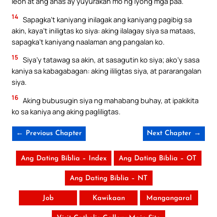
leon at ang ahas ay yuyurakan mo ng iyong mga paa.
14
Sapagka’t kaniyang inilagak ang kaniyang pagibig sa
akin, kaya’t iniligtas ko siya: aking ilalagay siya sa mataas,
sapagka’t kaniyang naalaman ang pangalan ko.
15
Siya’y tatawag sa akin, at sasagutin ko siya; ako’y sasa
kaniya sa kabagabagan: aking ililigtas siya, at pararangalan
siya.
16
Aking bubusugin siya ng mahabang buhay, at ipakikita
ko sa kaniya ang aking pagliligtas.
← Previous Chapter
Next Chapter →
Ang Dating Biblia – Index
Ang Dating Biblia – OT
Ang Dating Biblia – NT
Job
Kawikaan
Mangangaral