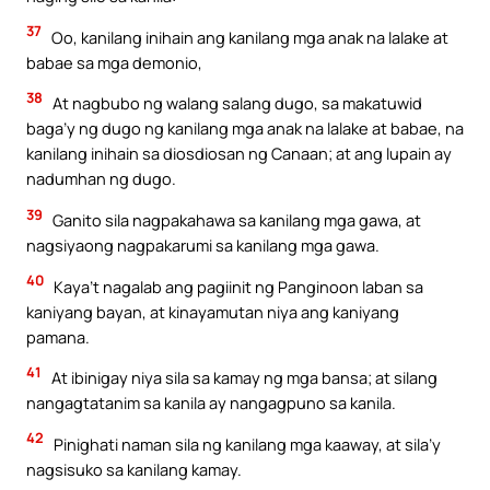
37
Oo, kanilang inihain ang kanilang mga anak na lalake at
babae sa mga demonio,
38
At nagbubo ng walang salang dugo, sa makatuwid
baga’y ng dugo ng kanilang mga anak na lalake at babae, na
kanilang inihain sa diosdiosan ng Canaan; at ang lupain ay
nadumhan ng dugo.
39
Ganito sila nagpakahawa sa kanilang mga gawa, at
nagsiyaong nagpakarumi sa kanilang mga gawa.
40
Kaya’t nagalab ang pagiinit ng Panginoon laban sa
kaniyang bayan, at kinayamutan niya ang kaniyang
pamana.
41
At ibinigay niya sila sa kamay ng mga bansa; at silang
nangagtatanim sa kanila ay nangagpuno sa kanila.
42
Pinighati naman sila ng kanilang mga kaaway, at sila’y
nagsisuko sa kanilang kamay.