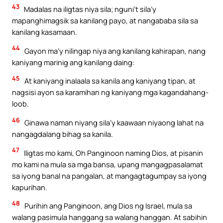
43
Madalas na iligtas niya sila; nguni’t sila’y
mapanghimagsik sa kanilang payo, at nangababa sila sa
kanilang kasamaan.
44
Gayon ma’y nilingap niya ang kanilang kahirapan, nang
kaniyang marinig ang kanilang daing:
45
At kaniyang inalaala sa kanila ang kaniyang tipan, at
nagsisi ayon sa karamihan ng kaniyang mga kagandahang-
loob.
46
Ginawa naman niyang sila’y kaawaan niyaong lahat na
nangagdalang bihag sa kanila.
47
Iligtas mo kami, Oh Panginoon naming Dios, at pisanin
mo kami na mula sa mga bansa, upang mangagpasalamat
sa iyong banal na pangalan, at mangagtagumpay sa iyong
kapurihan.
48
Purihin ang Panginoon, ang Dios ng Israel, mula sa
walang pasimula hanggang sa walang hanggan. At sabihin