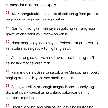
at pangalatin sila sa mga lupain.
28
Sila’y nangakilakip naman sa diosdiosang Baal-peor, at
nagsikain ng mga hain sa mga patay.
29
Ganito minungkahi nila siya sa galit ng kanilang mga
gawa; at ang salot ay lumitaw sa kanila.
30
Nang magkagayo’y tumayo si Phinees, at gumawa ng
kahatulan: at sa gayo’y tumigil ang salot.
31
At nabilang sa kaniya na katuwiran, sa lahat ng sali’t
saling lahi magpakailan man.
32
Kanilang ginalit din siya sa tubig ng Meriba, na anopa’t
naging masama kay Moises dahil sa kanila:
33
Sapagka’t sila’y mapanghimagsik laban sa kaniyang
diwa, at siya’y nagsalita ng walang pakundangan ng
kaniyang mga labi.
34
Hindi nila nilipol ang mga bayan, gaya ng iniutos ng