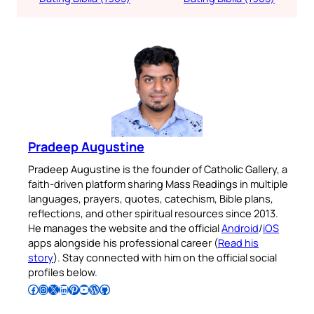
Pradeep Augustine
Pradeep Augustine is the founder of Catholic Gallery, a
faith-driven platform sharing Mass Readings in multiple
languages, prayers, quotes, catechism, Bible plans,
reflections, and other spiritual resources since 2013.
He manages the website and the official
Android
/
iOS
apps alongside his professional career (
Read his
story
). Stay connected with him on the official social
profiles below.
Follow Pradeep on Facebook
Follow Pradeep on Instagram
Follow Pradeep on X
Follow Pradeep on LinkedIn
Follow Pradeep on Pinterest
Subscribe to Pradeep’s Youtube Channel
Follow Pradeep on WordPress
Follow Pradeep on GitHub