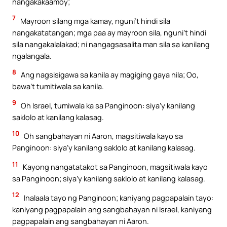
nangakakaamoy;
7
Mayroon silang mga kamay, nguni’t hindi sila
nangakatatangan; mga paa ay mayroon sila, nguni’t hindi
sila nangakalalakad; ni nangagsasalita man sila sa kanilang
ngalangala.
8
Ang nagsisigawa sa kanila ay magiging gaya nila; Oo,
bawa’t tumitiwala sa kanila.
9
Oh Israel, tumiwala ka sa Panginoon: siya’y kanilang
saklolo at kanilang kalasag.
10
Oh sangbahayan ni Aaron, magsitiwala kayo sa
Panginoon: siya’y kanilang saklolo at kanilang kalasag.
11
Kayong nangatatakot sa Panginoon, magsitiwala kayo
sa Panginoon; siya’y kanilang saklolo at kanilang kalasag.
12
Inalaala tayo ng Panginoon; kaniyang pagpapalain tayo:
kaniyang pagpapalain ang sangbahayan ni Israel, kaniyang
pagpapalain ang sangbahayan ni Aaron.