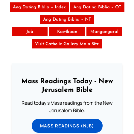
Ang Dating Biblia – Index
Ang Dating Biblia – OT
Ang Dating Biblia – NT
Job
Kawikaan
Mangangaral
Visit Catholic Gallery Main Site
Mass Readings Today - New
Jerusalem Bible
Read today's Mass readings from the New
Jerusalem Bible.
MASS READINGS (NJB)