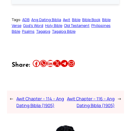
Tags:
ADB
Ang Dating Biblia
Awit
Bible
Bible Book
Bible
Verse
God’s Word
Holy Bible
Old Testament
Philippines
Bible
Psalms
Tagalog
Tagalog Bible
Share this article on Facebook
Share this article on WhatsApp
Share this article on LinkedIn
Share this article on X
Share this article on Telegram
Email this Article
Share:
←
Awit Chapter – 114 – Ang
Awit Chapter – 116 – Ang
→
Dating Biblia (1905)
Dating Biblia (1905)