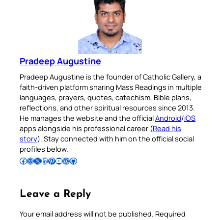
Pradeep Augustine
Pradeep Augustine is the founder of Catholic Gallery, a
faith-driven platform sharing Mass Readings in multiple
languages, prayers, quotes, catechism, Bible plans,
reflections, and other spiritual resources since 2013.
He manages the website and the official
Android
/
iOS
apps alongside his professional career (
Read his
story
). Stay connected with him on the official social
profiles below.
Follow Pradeep on Facebook
Follow Pradeep on Instagram
Follow Pradeep on X
Follow Pradeep on LinkedIn
Follow Pradeep on Pinterest
Subscribe to Pradeep’s Youtube Channel
Follow Pradeep on WordPress
Follow Pradeep on GitHub
Leave a Reply
Your email address will not be published.
Required