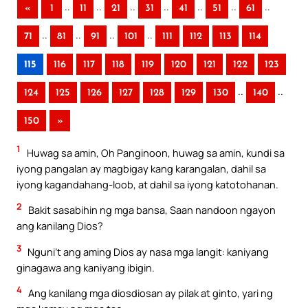
..
..
..
..
..
..
..
«
1
11
21
31
41
51
61
..
..
..
..
71
81
91
101
111
112
113
114
115
116
117
118
119
120
121
122
123
..
..
124
125
126
127
128
129
130
140
150
»
1
Huwag sa amin, Oh Panginoon, huwag sa amin, kundi sa
iyong pangalan ay magbigay kang karangalan, dahil sa
iyong kagandahang-loob, at dahil sa iyong katotohanan.
2
Bakit sasabihin ng mga bansa, Saan nandoon ngayon
ang kanilang Dios?
3
Nguni’t ang aming Dios ay nasa mga langit: kaniyang
ginagawa ang kaniyang ibigin.
4
Ang kanilang mga diosdiosan ay pilak at ginto, yari ng