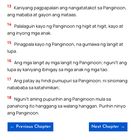
13
Kaniyang pagpapalain ang nangatatakot sa Panginoon,
ang mababa at gayon ang mataas.
14
Palalaguin kayo ng Panginoon ng higit at higit, kayo at
ang inyong mga anak.
15
Pinagpala kayo ng Panginoon, na gumawa ng langit at
lupa.
16
Ang mga langit ay mga langit ng Panginoon; nguni’t ang
lupa ay kaniyang ibinigay sa mga anak ng mga tao.
17
Ang patay ay hindi pumupuri sa Panginoon, ni sinomang
nabababa sa katahimikan;
18
Nguni’t aming pupurihin ang Panginoon mula sa
panahong ito hanggang sa walang hanggan. Purihin ninyo
ang Panginoon.
← Previous Chapter
Next Chapter →