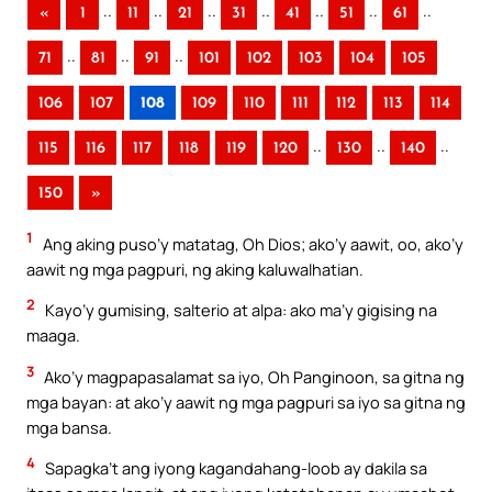
..
..
..
..
..
..
..
«
1
11
21
31
41
51
61
..
..
..
71
81
91
101
102
103
104
105
106
107
108
109
110
111
112
113
114
..
..
..
115
116
117
118
119
120
130
140
150
»
1
Ang aking puso’y matatag, Oh Dios; ako’y aawit, oo, ako’y
aawit ng mga pagpuri, ng aking kaluwalhatian.
2
Kayo’y gumising, salterio at alpa: ako ma’y gigising na
maaga.
3
Ako’y magpapasalamat sa iyo, Oh Panginoon, sa gitna ng
mga bayan: at ako’y aawit ng mga pagpuri sa iyo sa gitna ng
mga bansa.
4
Sapagka’t ang iyong kagandahang-loob ay dakila sa