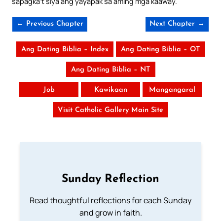
sapagka’t siya ang yayapak sa aming mga kaaway.
← Previous Chapter
Next Chapter →
Ang Dating Biblia – Index
Ang Dating Biblia – OT
Ang Dating Biblia – NT
Job
Kawikaan
Mangangaral
Visit Catholic Gallery Main Site
Sunday Reflection
Read thoughtful reflections for each Sunday
and grow in faith.