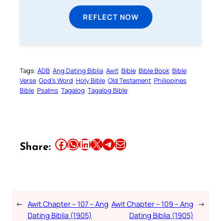
REFLECT NOW
Tags:
ADB
Ang Dating Biblia
Awit
Bible
Bible Book
Bible
Verse
God’s Word
Holy Bible
Old Testament
Philippines
Bible
Psalms
Tagalog
Tagalog Bible
Share this article on Facebook
Share this article on WhatsApp
Share this article on LinkedIn
Share this article on X
Share this article on Telegram
Email this Article
Share:
←
Awit Chapter – 107 – Ang
Awit Chapter – 109 – Ang
→
Dating Biblia (1905)
Dating Biblia (1905)