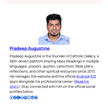
Pradeep Augustine
Pradeep Augustine is the founder of Catholic Gallery, a
faith-driven platform sharing Mass Readings in multiple
languages, prayers, quotes, catechism, Bible plans,
reflections, and other spiritual resources since 2013.
He manages the website and the official
Android
/
iOS
apps alongside his professional career (
Read his
story
). Stay connected with him on the official social
profiles below.
Follow Pradeep on Facebook
Follow Pradeep on Instagram
Follow Pradeep on X
Follow Pradeep on LinkedIn
Follow Pradeep on Pinterest
Subscribe to Pradeep’s Youtube Channel
Follow Pradeep on WordPress
Follow Pradeep on GitHub