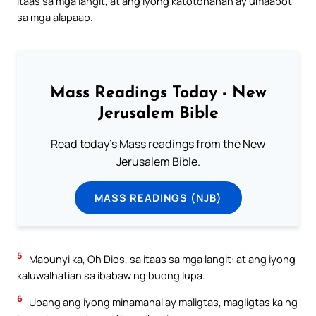
itaas sa mga langit, at ang iyong katotohanan ay umaabot
sa mga alapaap.
Mass Readings Today - New
Jerusalem Bible
Read today's Mass readings from the New
Jerusalem Bible.
MASS READINGS (NJB)
5
Mabunyi ka, Oh Dios, sa itaas sa mga langit: at ang iyong
kaluwalhatian sa ibabaw ng buong lupa.
6
Upang ang iyong minamahal ay maligtas, magligtas ka ng