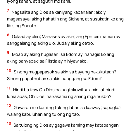
iyong kanan, at sagutin mo kami.
7
Nagsalita ang Dios sa kaniyang kabanalan; ako’y
magsasaya: aking hahatiin ang Sichem, at susukatin ko ang
libis ng Sucoth.
8
Galaad ay akin; Manases ay akin; ang Ephraim naman ay
sanggalang ng aking ulo: Juda’y aking cetro.
9
Moab ay aking hugasan; sa Edom ay ihahagis ko ang
aking panyapak: sa Filistia ay hihiyaw ako.
10
Sinong magpapasok sa akin sa bayang nakukutaan?
Sinong papatnubay sa akin hanggang sa Edom?
11
Hindi ba ikaw Oh Dios na nagtakuwil sa amin, at hindi
lumalabas, Oh Dios, na kasama ng aming mga hukbo?
12
Gawaran mo kami ng tulong laban sa kaaway; sapagka’t
walang kabuluhan ang tulong ng tao.
13
Sa tulong ng Dios ay gagawa kaming may katapangan: