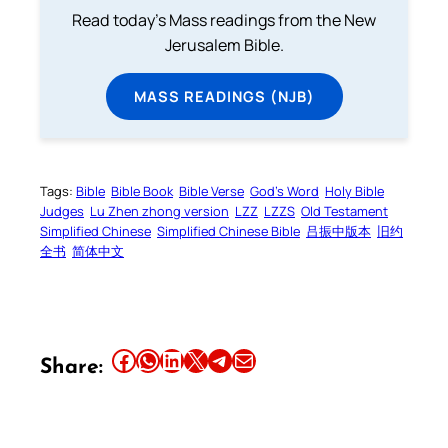
Read today's Mass readings from the New
Jerusalem Bible.
MASS READINGS (NJB)
Tags:
Bible
Bible Book
Bible Verse
God’s Word
Holy Bible
Judges
Lu Zhen zhong version
LZZ
LZZS
Old Testament
Simplified Chinese
Simplified Chinese Bible
吕振中版本
旧约
全书
简体中文
Share this article on Facebook
Share this article on WhatsApp
Share this article on LinkedIn
Share this article on X
Share this article on Telegram
Email this Article
Share: