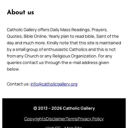
About us
Catholic Gallery offers Daily Mass Readings, Prayers,
Quotes, Bible Online, Yearly plan to read bible, Saint of the
day and much more. Kindly note that this site is maintained
by a small group of enthusiastic Catholics and this is not
from any Church or any Religious Organization. For any
queries contact us through the e-mail address given
below.
Contact us:
info@catholicgallery.org
© 2013 – 2026 Catholic Gallery
Copyrights
Disclaimer
Terms
Privacy Policy