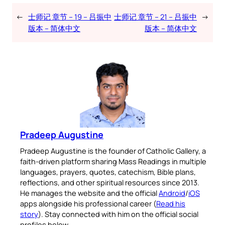
←
士师记 章节 – 19 – 吕振中
士师记 章节 – 21 – 吕振中
→
版本 – 简体中文
版本 – 简体中文
Pradeep Augustine
Pradeep Augustine is the founder of Catholic Gallery, a
faith-driven platform sharing Mass Readings in multiple
languages, prayers, quotes, catechism, Bible plans,
reflections, and other spiritual resources since 2013.
He manages the website and the official
Android
/
iOS
apps alongside his professional career (
Read his
story
). Stay connected with him on the official social
profiles below.