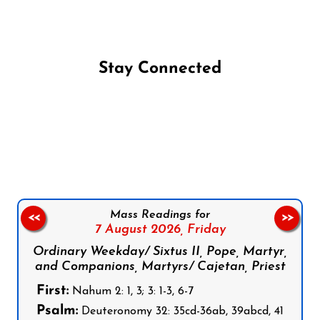
Stay Connected
Follow us on Facebook
Follow us on Instagram
Follow us on X
Subscribe to our YouTube Channel
Follow us on WhatsApp
Mass Readings for
<<
>>
7 August 2026,
Friday
Ordinary Weekday/ Sixtus II, Pope, Martyr,
and Companions, Martyrs/ Cajetan, Priest
First:
Nahum 2: 1, 3; 3: 1-3, 6-7
Psalm:
Deuteronomy 32: 35cd-36ab, 39abcd, 41