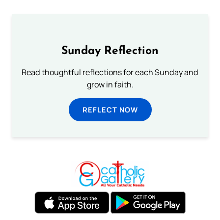
Sunday Reflection
Read thoughtful reflections for each Sunday and
grow in faith.
REFLECT NOW