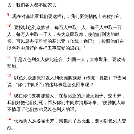
去；我们各人都不回家去。
9
现在对基比亚我们要这样行：我们要凭拈阄上去攻打它。
10
要按以色列众族派、每百人中取十人、每千人中取一百
人，每万人中取一千人，去为众民取粮，使他们到达的时
候、可以惩办便雅悯的基比亚（传统：迦巴），按照他们在
以色列中所行的各样丑事应受的惩罚。”
11
于是以色列众人彼此连合、如同一人，大家聚集、要攻击
那城。
12
以色列众族派打发人到便雅悯族派（传统：复数）中去问
说：“你们中间所行的这坏事是怎么回事呢？
13
现在你们要将那些人、在基比亚的那些无赖子、交出来，
我们好把他们处死，而从你们中间肃清那坏事。”便雅悯人却
不情愿听他们族弟兄以色列人的话。
14
便雅悯人从各城出来，聚集到了基比亚，要同以色列人交
战。