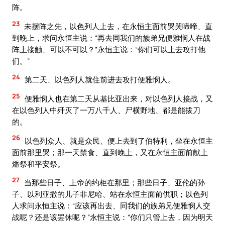
阵。
23
未摆阵之先，以色列人上去，在永恒主面前哭哭啼啼、直
到晚上，求问永恒主说：“再去同我们的族弟兄便雅悯人在战
阵上接触、可以不可以？”永恒主说：“你们可以上去攻打他
们。”
24
第二天、以色列人就住前进去攻打便雅悯人。
25
便雅悯人也在第二天从基比亚出来，对以色列人接战，又
在以色列人中歼灭了一万八千人、尸横野地、都是能拔刀
的。
26
以色列众人、就是众民、便上去到了伯特利，坐在永恒主
面前那里哭；那一天禁食、直到晚上，又在永恒主面前献上
燔祭和平安祭。
27
当那些日子、上帝的约柜在那里；那些日子、亚伦的孙
子、以利亚撒的儿子非尼哈、站在永恒主面前供职；以色列
人求问永恒主说：“应该再出去、同我们的族弟兄便雅悯人交
战呢？还是该罢休呢？”永恒主说：“你们只管上去，因为明天