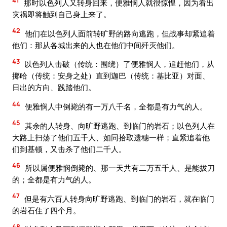
那时以色列人又转身回来，便雅悯人就很惊惶，因为看出
灾祸即将触到自己身上来了。
42
他们在以色列人面前转旷野的路向逃跑，但战事却紧追着
他们：那从各城出来的人也在他们中间歼灭他们。
43
以色列人击破（传统：围绕）了便雅悯人，追赶他们，从
挪哈（传统：安身之处）直到迦巴（传统：基比亚）对面、
日出的方向、践踏他们。
44
便雅悯人中倒毙的有一万八千名，全都是有力气的人。
45
其余的人转身、向旷野逃跑、到临门的岩石；以色列人在
大路上扫荡了他们五千人、如同拾取遗穗一样；直紧追着他
们到基顿，又击杀了他们二千人。
46
所以属便雅悯倒毙的、那一天共有二万五千人、是能拔刀
的；全都是有力气的人。
47
但是有六百人转身向旷野逃跑、到临门的岩石，就在临门
的岩石住了四个月。
48