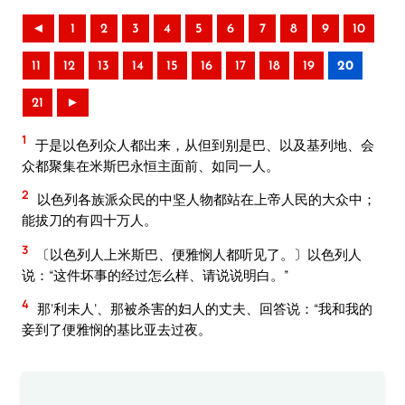
◄
1
2
3
4
5
6
7
8
9
10
11
12
13
14
15
16
17
18
19
20
21
►
1
于是以色列众人都出来，从但到别是巴、以及基列地、会
众都聚集在米斯巴永恒主面前、如同一人。
2
以色列各族派众民的中坚人物都站在上帝人民的大众中；
能拔刀的有四十万人。
3
〔以色列人上米斯巴、便雅悯人都听见了。〕以色列人
说：“这件坏事的经过怎么样、请说说明白。”
4
那‘利未人’、那被杀害的妇人的丈夫、回答说：“我和我的
妾到了便雅悯的基比亚去过夜。