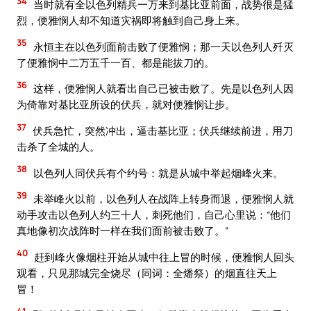
34
当时就有全以色列精兵一万来到基比亚前面，战势很是猛
烈，便雅悯人却不知道灾祸即将触到自己身上来。
35
永恒主在以色列面前击败了便雅悯；那一天以色列人歼灭
了便雅悯中二万五千一百、都是能拔刀的。
36
这样，便雅悯人就看出自己已被击败了。先是以色列人因
为倚靠对基比亚所设的伏兵，就对便雅悯让步。
37
伏兵急忙，突然冲出，逼击基比亚；伏兵继续前进，用刀
击杀了全城的人。
38
以色列人同伏兵有个约号：就是从城中举起烟峰火来。
39
未举峰火以前，以色列人在战阵上转身而退，便雅悯人就
动手攻击以色列人约三十人，刺死他们，自己心里说：“他们
真地像初次战阵时一样在我们面前被击败了。”
40
赶到峰火像烟柱开始从城中往上冒的时候，便雅悯人回头
观看，只见那城完全烧尽（同词：全燔祭）的烟直往天上
冒！
41