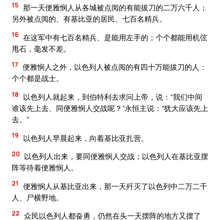
15
那一天便雅悯人从各城被点阅的有能拔刀的二万六千人；
另外被点阅的、有基比亚的居民、七百名精兵。
16
在这军中有七百名精兵、是能用左手的；个个都能用机弦
甩石，毫发不差。
17
便雅悯人之外，以色列人被点阅的有四十万能拔刀的人：
个个都是战士。
18
以色列人就起来，到伯特利去求问上帝，说：“我们中间
谁该先上去、同便雅悯人交战呢？”永恒主说：“犹大应该先上
去。”
19
以色列人早晨起来，向着基比亚扎营。
20
以色列人出来，要同便雅悯人交战；以色列人在基比亚摆
阵等待着便雅悯人。
21
便雅悯人从基比亚出来，那一天歼灭了以色列中二万二千
人、尸横野地。
22
众民以色列人都奋勇，仍然在头一天摆阵的地方又摆了