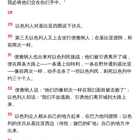
我必将他们交在你们手中。”
28
29
以色列人对基比亚四围设下伏兵。
30
第三天以色列人又上去攻打便雅悯人；在基比亚摆阵，和
前两次一样。
31
便雅悯人也出来对以色列民接战；他们被引诱离开了城，
便在两条大路上──一条通上伯特利，一条在野外通到基比亚
──像前两次一样，动手击杀了一些以色列民，刺死以色列中
约三十个人。
32
便雅悯人说：“他们仍像初次一样在我们面前被击败了”；
以色列人却说：“我们不如逃跑、引诱他们离开城到大路上
来。
33
以色列众人都从自己的地方起来，在巴力他玛摆阵；以色
列的伏兵从基比亚西边（传统：迦巴的旷地）自己的地方冲
出来。