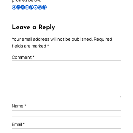
Follow Pradeep on Facebook
Follow Pradeep on Instagram
Follow Pradeep on X
Follow Pradeep on LinkedIn
Follow Pradeep on Pinterest
Subscribe to Pradeep’s Youtube Channel
Follow Pradeep on WordPress
Follow Pradeep on GitHub
Leave a Reply
Your email address will not be published.
Required
fields are marked
*
Comment
*
Name
*
Email
*