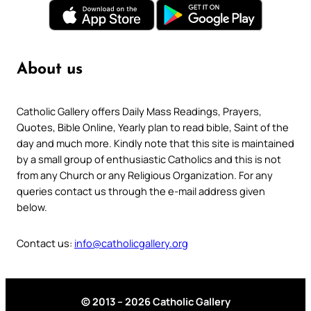
About us
Catholic Gallery offers Daily Mass Readings, Prayers,
Quotes, Bible Online, Yearly plan to read bible, Saint of the
day and much more. Kindly note that this site is maintained
by a small group of enthusiastic Catholics and this is not
from any Church or any Religious Organization. For any
queries contact us through the e-mail address given
below.
Contact us:
info@catholicgallery.org
© 2013 – 2026 Catholic Gallery