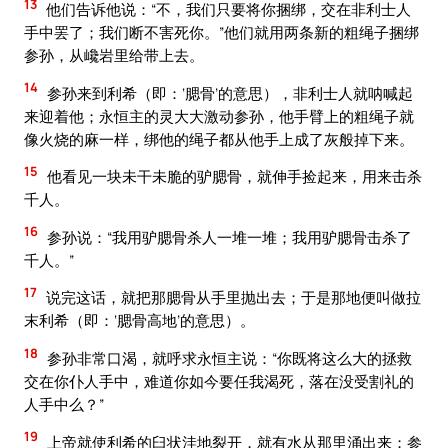
13
他们告诉他说：“不，我们只要将你捆绑，交在非利士人
手中罢了；我们断不害死你。”他们就用两条新的粗绳子捆绑
参孙，从巉岩里给带上去。
14
参孙来到利希（即：‘腮骨’的意思），非利士人就呐喊起
来迎着他；永恒主的灵大大激动参孙，他手臂上的粗绳子就
像火烧的麻一样，绑他的绳子都从他手上成了灰般掉下来。
15
他看见一块未干未脆的驴腮骨，就伸手捡起来，用来击杀
千人。
16
参孙说：“我用驴腮骨杀人一堆一堆；我用驴腮骨击杀了
千人。”
17
说完这话，就把那腮骨从手里抛出去；于是那地便叫做拉
末利希（即：‘腮骨高地’的意思）。
18
参孙非常口渴，就呼求永恒主说：“你既将这么大的拯救
交在你仆人手中，难道你如今要任我渴死，落在没受割礼的
人手中么？”
19
上帝就使利希的臼状洼地裂开，就有水从那里涌出来；参