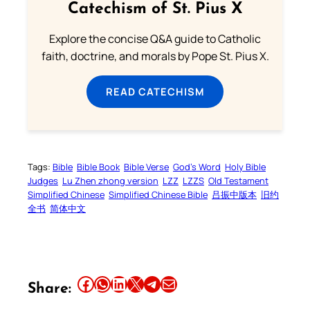
Catechism of St. Pius X
Explore the concise Q&A guide to Catholic
faith, doctrine, and morals by Pope St. Pius X.
READ CATECHISM
Tags:
Bible
Bible Book
Bible Verse
God’s Word
Holy Bible
Judges
Lu Zhen zhong version
LZZ
LZZS
Old Testament
Simplified Chinese
Simplified Chinese Bible
吕振中版本
旧约
全书
简体中文
Share this article on Facebook
Share this article on WhatsApp
Share this article on LinkedIn
Share this article on X
Share this article on Telegram
Email this Article
Share: