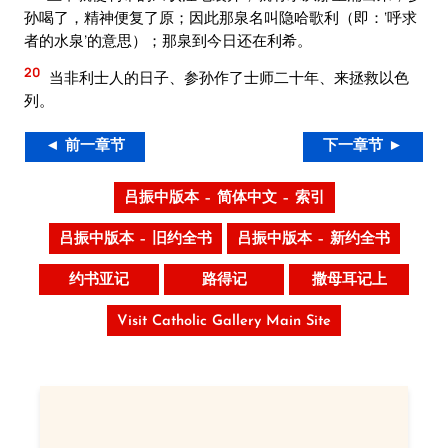
孙喝了，精神便复了原；因此那泉名叫隐哈歌利（即：‘呼求
者的水泉’的意思）；那泉到今日还在利希。
20
当非利士人的日子、参孙作了士师二十年、来拯救以色
列。
◄ 前一章节
下一章节 ►
吕振中版本 – 简体中文 – 索引
吕振中版本 – 旧约全书
吕振中版本 – 新约全书
约书亚记
路得记
撒母耳记上
Visit Catholic Gallery Main Site