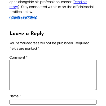
apps alongside his professional career (
Read his
story
). Stay connected with him on the official social
profiles below.
Follow Pradeep on Facebook
Follow Pradeep on Instagram
Follow Pradeep on X
Follow Pradeep on LinkedIn
Follow Pradeep on Pinterest
Subscribe to Pradeep’s Youtube Channel
Follow Pradeep on WordPress
Follow Pradeep on GitHub
Leave a Reply
Your email address will not be published.
Required
fields are marked
*
Comment
*
Name
*