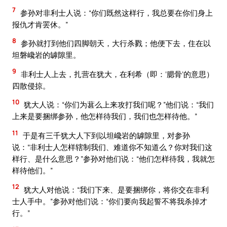
7
参孙对非利士人说：“你们既然这样行，我总要在你们身上
报仇才肯罢休。”
8
参孙就打到他们四脚朝天，大行杀戮；他便下去，住在以
坦磐巉岩的罅隙里。
9
非利士人上去，扎营在犹大，在利希（即：‘腮骨’的意思）
四散侵掠。
10
犹大人说：“你们为葚么上来攻打我们呢？”他们说：“我们
上来是要捆绑参孙，他怎样待我们，我们也怎样待他。”
11
于是有三千犹大人下到以坦巉岩的罅隙里，对参孙
说：“非利士人怎样辖制我们、难道你不知道么？你对我们这
样行、是什么意思？”参孙对他们说：“他们怎样待我，我就怎
样待他们。”
12
犹大人对他说：“我们下来、是要捆绑你，将你交在非利
士人手中。”参孙对他们说：“你们要向我起誓不将我杀掉才
行。”