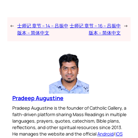
←
士师记 章节 – 14 – 吕振中
士师记 章节 – 16 – 吕振中
→
版本 – 简体中文
版本 – 简体中文
Pradeep Augustine
Pradeep Augustine is the founder of Catholic Gallery, a
faith-driven platform sharing Mass Readings in multiple
languages, prayers, quotes, catechism, Bible plans,
reflections, and other spiritual resources since 2013.
He manages the website and the official
Android
/
iOS