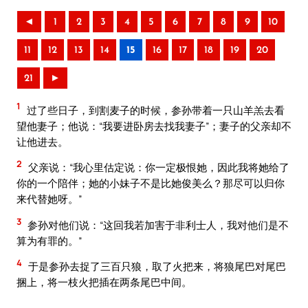
◄
1
2
3
4
5
6
7
8
9
10
11
12
13
14
15
16
17
18
19
20
21
►
1
过了些日子，到割麦子的时候，参孙带着一只山羊羔去看
望他妻子；他说：“我要进卧房去找我妻子”；妻子的父亲却不
让他进去。
2
父亲说：“我心里估定说：你一定极恨她，因此我将她给了
你的一个陪伴；她的小妹子不是比她俊美么？那尽可以归你
来代替她呀。”
3
参孙对他们说：“这回我若加害于非利士人，我对他们是不
算为有罪的。”
4
于是参孙去捉了三百只狼，取了火把来，将狼尾巴对尾巴
捆上，将一枝火把插在两条尾巴中间。