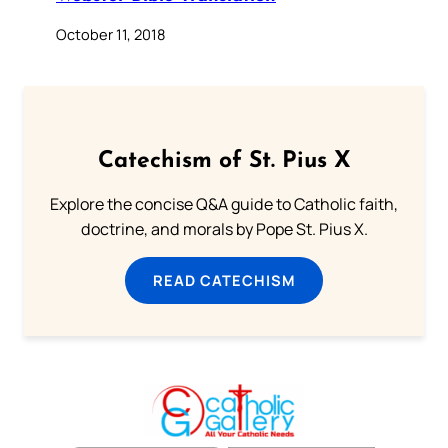
October 11, 2018
Catechism of St. Pius X
Explore the concise Q&A guide to Catholic faith,
doctrine, and morals by Pope St. Pius X.
READ CATECHISM