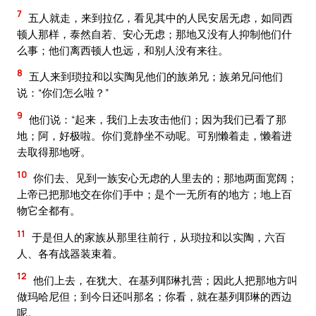
7
五人就走，来到拉亿，看见其中的人民安居无虑，如同西
顿人那样，泰然自若、安心无虑；那地又没有人抑制他们什
么事；他们离西顿人也远，和别人没有来往。
8
五人来到琐拉和以实陶见他们的族弟兄；族弟兄问他们
说：“你们怎么啦？”
9
他们说：“起来，我们上去攻击他们；因为我们已看了那
地；阿，好极啦。你们竟静坐不动呢。可别懒着走，懒着进
去取得那地呀。
10
你们去、见到一族安心无虑的人里去的；那地两面宽阔；
上帝已把那地交在你们手中；是个一无所有的地方；地上百
物它全都有。
11
于是但人的家族从那里往前行，从琐拉和以实陶，六百
人、各有战器装束着。
12
他们上去，在犹大、在基列耶琳扎营；因此人把那地方叫
做玛哈尼但；到今日还叫那名；你看，就在基列耶琳的西边
呢。