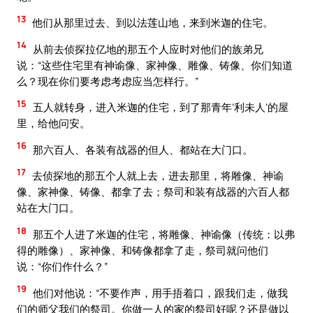
13
他们从那里过去、到以法莲山地，来到米迦的住宅。
14
从前去侦探拉亿地的那五个人应时对他们的族弟兄
说：“这些住宅里有神谕像、家神像、雕像、铸像、你们知道
么？现在你们要考虑考虑应当怎样行。”
15
五人就转身，进入米迦的住宅，到了那青年‘利未人’的屋
里，给他问安。
16
那六百人、各装有战器的但人、都站在大门口。
17
去侦探地的那五个人就上去，进去那里，将雕像、神谕
像、家神像、铸像、都拿了去；祭司和装有战器的六百人都
站在大门口。
18
那五个人进了米迦的住宅，将雕像、神谕像（传统：以弗
得的雕像）、家神像、和铸像都拿了走，祭司就问他们
说：“你们作什么？”
19
他们对他说：“不要作声，用手捂着口，跟我们走，做我
们的师父我们的祭司。你做一人的家的祭司好呢？还是做以