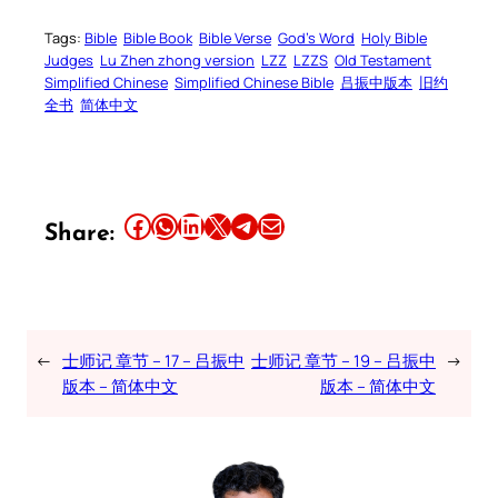
Tags:
Bible
Bible Book
Bible Verse
God’s Word
Holy Bible
Judges
Lu Zhen zhong version
LZZ
LZZS
Old Testament
Simplified Chinese
Simplified Chinese Bible
吕振中版本
旧约
全书
简体中文
Share this article on Facebook
Share this article on WhatsApp
Share this article on LinkedIn
Share this article on X
Share this article on Telegram
Email this Article
Share:
←
士师记 章节 – 17 – 吕振中
士师记 章节 – 19 – 吕振中
→
版本 – 简体中文
版本 – 简体中文