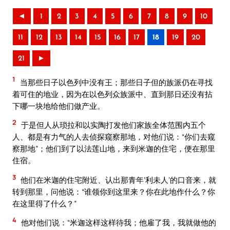
◄
1
2
3
4
5
6
7
8
9
10
11
12
13
14
15
16
17
18
19
20
21
►
1
当那些日子以色列中没有王；那些日子但的族派仍在寻找
着可住的地业，因为在以色列众族派中、直到那日还没有拈
下哪一块地给他们做产业。
2
于是但人从琐拉和以实陶打发他们家族全体范围内五个
人、都是有力气的人去侦探窥察那地，对他们说：“你们去窥
察那地”；他们到了以法莲山地，来到米迦的住宅，便在那里
住宿。
3
他们在米迦的住宅附近、认出那青年‘利未人’的口音来，就
转到那里，问他说：“谁领你到这里来？你在此地作什么？你
在这里得了什么？”
4
他对他们说：“米迦这样这样待我；他雇了我，我就做他的