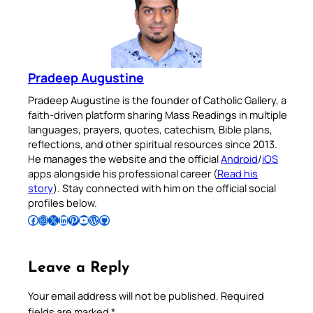
Pradeep Augustine
Pradeep Augustine is the founder of Catholic Gallery, a
faith-driven platform sharing Mass Readings in multiple
languages, prayers, quotes, catechism, Bible plans,
reflections, and other spiritual resources since 2013.
He manages the website and the official
Android
/
iOS
apps alongside his professional career (
Read his
story
). Stay connected with him on the official social
profiles below.
Follow Pradeep on Facebook
Follow Pradeep on Instagram
Follow Pradeep on X
Follow Pradeep on LinkedIn
Follow Pradeep on Pinterest
Subscribe to Pradeep’s Youtube Channel
Follow Pradeep on WordPress
Follow Pradeep on GitHub
Leave a Reply
Your email address will not be published.
Required
fields are marked
*