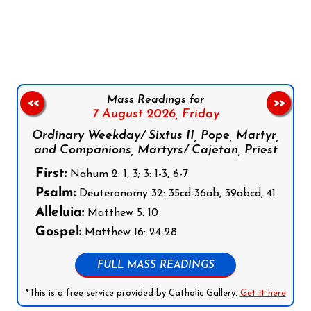
Follow us on Facebook
Follow us on Instagram
Follow us on X
Subscribe to our YouTube Channel
Follow us on WhatsApp
Mass Readings for
<<
>>
7 August 2026,
Friday
Ordinary Weekday/ Sixtus II, Pope, Martyr,
and Companions, Martyrs/ Cajetan, Priest
First:
Nahum 2: 1, 3; 3: 1-3, 6-7
Psalm:
Deuteronomy 32: 35cd-36ab, 39abcd, 41
Alleluia:
Matthew 5: 10
Gospel:
Matthew 16: 24-28
FULL MASS READINGS
*This is a free service provided by Catholic Gallery.
Get it here