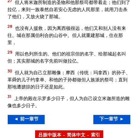
27
但人将米迦所制造的圣物和他那祭司都带着走；他们到了
拉亿，来到一族泰然自若安心无虑的人民那里，就用刀击杀
了他们，又放火烧了那城。
28
也没有人援救，因为离西顿很远，他们又和别人没有来
往。城在那属伯利合的山谷中。但人就重建那城，住在那
里，
29
用以色列所生的、他们的祖宗但的名字、给那城起名叫
但；其实那城的名字先前叫做拉亿。
30
但人就为自己立那雕像；摩西（传统：玛拿西）的孙子、
革舜的儿子约拿单、和他的子孙都做但人族派的祭司；直到
那地遭掳掠的日子还是如此。
31
上帝的殿在示罗多少日子，但人为自己设立米迦所造的雕
像也多少日子。
◄ 前一章节
下一章节 ►
吕振中版本 – 简体中文 – 索引