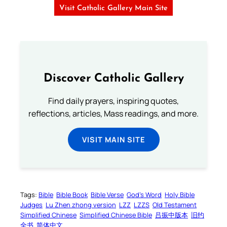
Visit Catholic Gallery Main Site
Discover Catholic Gallery
Find daily prayers, inspiring quotes,
reflections, articles, Mass readings, and more.
VISIT MAIN SITE
Tags:
Bible
Bible Book
Bible Verse
God’s Word
Holy Bible
Judges
Lu Zhen zhong version
LZZ
LZZS
Old Testament
Simplified Chinese
Simplified Chinese Bible
吕振中版本
旧约
全书
简体中文