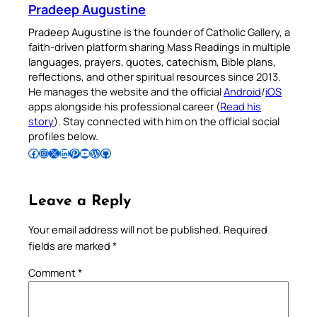
Pradeep Augustine
Pradeep Augustine is the founder of Catholic Gallery, a
faith-driven platform sharing Mass Readings in multiple
languages, prayers, quotes, catechism, Bible plans,
reflections, and other spiritual resources since 2013.
He manages the website and the official
Android
/
iOS
apps alongside his professional career (
Read his
story
). Stay connected with him on the official social
profiles below.
Follow Pradeep on Facebook
Follow Pradeep on Instagram
Follow Pradeep on X
Follow Pradeep on LinkedIn
Follow Pradeep on Pinterest
Subscribe to Pradeep’s Youtube Channel
Follow Pradeep on WordPress
Follow Pradeep on GitHub
Leave a Reply
Your email address will not be published.
Required
fields are marked
*
Comment
*