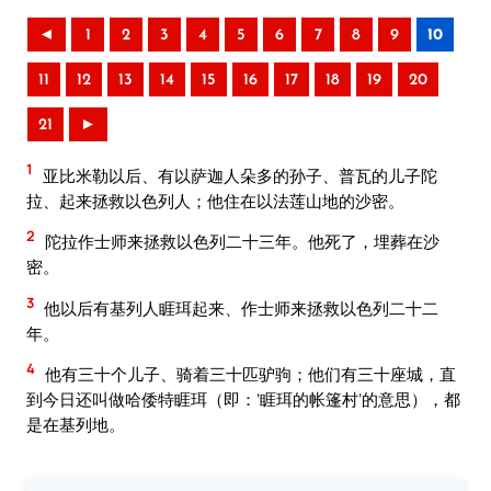
◄
1
2
3
4
5
6
7
8
9
10
11
12
13
14
15
16
17
18
19
20
21
►
1
亚比米勒以后、有以萨迦人朵多的孙子、普瓦的儿子陀
拉、起来拯救以色列人；他住在以法莲山地的沙密。
2
陀拉作士师来拯救以色列二十三年。他死了，埋葬在沙
密。
3
他以后有基列人睚珥起来、作士师来拯救以色列二十二
年。
4
他有三十个儿子、骑着三十匹驴驹；他们有三十座城，直
到今日还叫做哈倭特睚珥（即：‘睚珥的帐篷村’的意思），都
是在基列地。