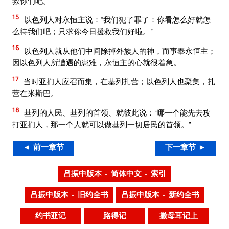
救你们吧。”
15
以色列人对永恒主说：“我们犯了罪了：你看怎么好就怎
么待我们吧；只求你今日援救我们好啦。”
16
以色列人就从他们中间除掉外族人的神，而事奉永恒主；
因以色列人所遭遇的患难，永恒主的心就很着急。
17
当时亚扪人应召而集，在基列扎营；以色列人也聚集，扎
营在米斯巴。
18
基列的人民、基列的首领、就彼此说：“哪一个能先去攻
打亚扪人，那一个人就可以做基列一切居民的首领。”
◄ 前一章节
下一章节 ►
吕振中版本 – 简体中文 – 索引
吕振中版本 – 旧约全书
吕振中版本 – 新约全书
约书亚记
路得记
撒母耳记上