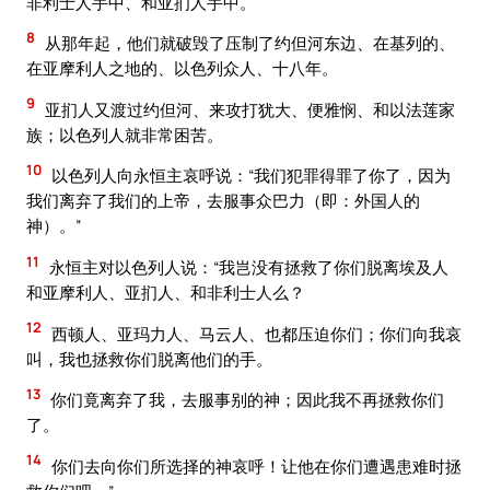
非利士人手中、和亚扪人手中。
8
从那年起，他们就破毁了压制了约但河东边、在基列的、
在亚摩利人之地的、以色列众人、十八年。
9
亚扪人又渡过约但河、来攻打犹大、便雅悯、和以法莲家
族；以色列人就非常困苦。
10
以色列人向永恒主哀呼说：“我们犯罪得罪了你了，因为
我们离弃了我们的上帝，去服事众巴力（即：外国人的
神）。”
11
永恒主对以色列人说：“我岂没有拯救了你们脱离埃及人
和亚摩利人、亚扪人、和非利士人么？
12
西顿人、亚玛力人、马云人、也都压迫你们；你们向我哀
叫，我也拯救你们脱离他们的手。
13
你们竟离弃了我，去服事别的神；因此我不再拯救你们
了。
14
你们去向你们所选择的神哀呼！让他在你们遭遇患难时拯