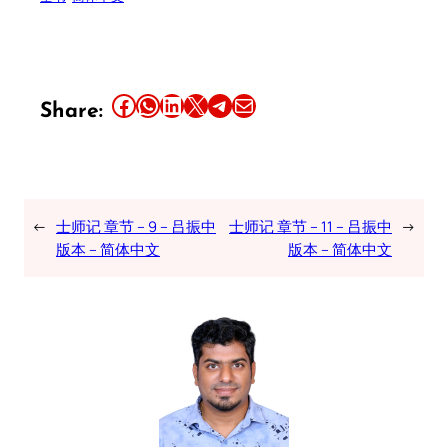
Share this article on Facebook
Share this article on WhatsApp
Share this article on LinkedIn
Share this article on X
Share this article on Telegram
Email this Article
Share:
←
士师记 章节 – 9 – 吕振中
士师记 章节 – 11 – 吕振中
→
版本 – 简体中文
版本 – 简体中文