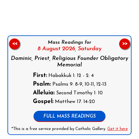
Follow us on Facebook
Follow us on Instagram
Follow us on X
Subscribe to our YouTube Channel
Follow us on WhatsApp
Mass Readings for
<<
>>
8 August 2026,
Saturday
Dominic, Priest, Religious Founder Obligatory
Memorial
First:
Habakkuk 1: 12 - 2: 4
Psalm:
Psalms 9: 8-9, 10-11, 12-13
Alleluia:
Second Timothy 1: 10
Gospel:
Matthew 17: 14-20
FULL MASS READINGS
*This is a free service provided by Catholic Gallery.
Get it here