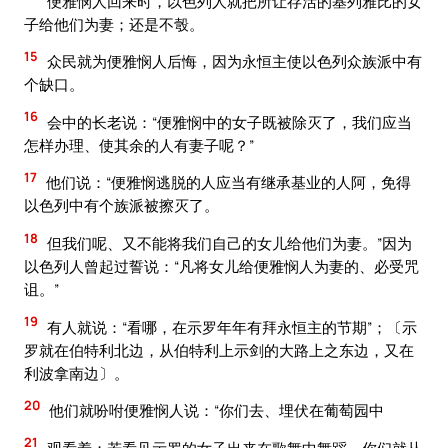
便雅悯人回来时，以色列人就把所让存活的基列雅比的女
子给他们为妻；还是不彀。
15
众民就为便雅悯人后悔，因为永恒主使以色列众族派中有
个缺口。
16
会中的长老说：“便雅悯中的女子既被除灭了，我们应当
怎样办理、使其余的人有妻子呢？”
17
他们说：“便雅悯逃脱的人应当有继承基业的人阿，免得
以色列中有个族派被擦灭了。
18
但我们呢、又不能将我们自己的女儿给他们为妻。”因为
以色列人曾起过誓说：“凡将女儿给便雅悯人为妻的、必受咒
诅。”
19
有人就说：“看哪，在示罗年年有拜永恒主的节期”；〔示
罗就在伯特利北边，从伯特利上示剑的大路上之东边，又在
利波拿南边〕。
20
他们就吩咐便雅悯人说：“你们去、埋伏在葡萄园中
21
观看着；若看见示罗的女子出来在歌舞中舞蹈，你们就从