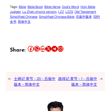
Tags:
Bible
Bible Book
Bible Verse
God’s Word
Holy Bible
Judges
Lu Zhen zhong version
LZZ
LZZS
Old Testament
Simplified Chinese
Simplified Chinese Bible
吕振中版本
旧约
全书
简体中文
Share this article on Facebook
Share this article on WhatsApp
Share this article on LinkedIn
Share this article on X
Share this article on Telegram
Email this Article
Share:
←
士师记 章节 – 20 – 吕振中
路得记 章节 – 1 – 吕振中
→
版本 – 简体中文
版本 – 简体中文