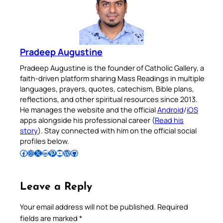
Pradeep Augustine
Pradeep Augustine is the founder of Catholic Gallery, a
faith-driven platform sharing Mass Readings in multiple
languages, prayers, quotes, catechism, Bible plans,
reflections, and other spiritual resources since 2013.
He manages the website and the official
Android
/
iOS
apps alongside his professional career (
Read his
story
). Stay connected with him on the official social
profiles below.
Follow Pradeep on Facebook
Follow Pradeep on Instagram
Follow Pradeep on X
Follow Pradeep on LinkedIn
Follow Pradeep on Pinterest
Subscribe to Pradeep’s Youtube Channel
Follow Pradeep on WordPress
Follow Pradeep on GitHub
Leave a Reply
Your email address will not be published.
Required
fields are marked
*