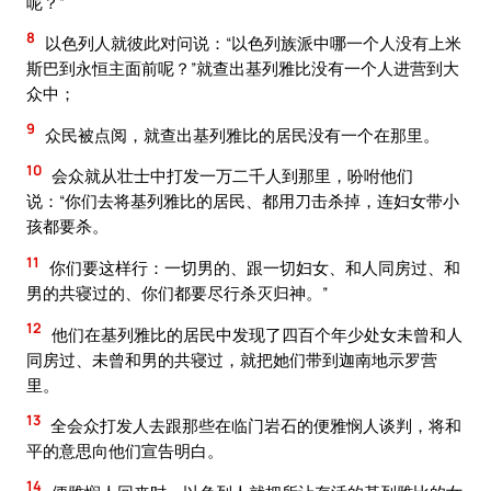
呢？”
8
以色列人就彼此对问说：“以色列族派中哪一个人没有上米
斯巴到永恒主面前呢？”就查出基列雅比没有一个人进营到大
众中；
9
众民被点阅，就查出基列雅比的居民没有一个在那里。
10
会众就从壮士中打发一万二千人到那里，吩咐他们
说：“你们去将基列雅比的居民、都用刀击杀掉，连妇女带小
孩都要杀。
11
你们要这样行：一切男的、跟一切妇女、和人同房过、和
男的共寝过的、你们都要尽行杀灭归神。”
12
他们在基列雅比的居民中发现了四百个年少处女未曾和人
同房过、未曾和男的共寝过，就把她们带到迦南地示罗营
里。
13
全会众打发人去跟那些在临门岩石的便雅悯人谈判，将和
平的意思向他们宣告明白。
14