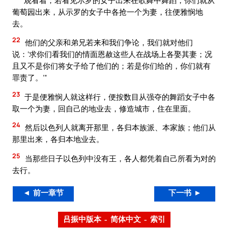
葡萄园出来，从示罗的女子中各抢一个为妻，往便雅悯地
去。
22
他们的父亲和弟兄若来和我们争论，我们就对他们
说：‘求你们看我们的情面恩赦这些人在战场上各娶其妻；况
且又不是你们将女子给了他们的；若是你们给的，你们就有
罪责了。’”
23
于是便雅悯人就这样行，便按数目从强夺的舞蹈女子中各
取一个为妻，回自己的地业去，修造城市，住在里面。
24
然后以色列人就离开那里，各归本族派、本家族；他们从
那里出来，各归本地业去。
25
当那些日子以色列中没有王，各人都凭着自己所看为对的
去行。
◄ 前一章节
下一书 ►
吕振中版本 – 简体中文 – 索引