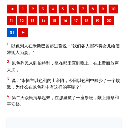
◄
1
2
3
4
5
6
7
8
9
10
11
12
13
14
15
16
17
18
19
20
21
►
1
以色列人在米斯巴曾起过誓说：“我们各人都不将女儿给便
雅悯人为妻。”
2
以色列民来到伯特利，坐在那里直到晚上，在上帝面放声
大哭，
3
说：“永恒主以色列的上帝阿，今日以色列中缺少了一个族
派，为什么在以色列中有这样的事呢？”
4
第二天众民清早起来，在那里筑了一座祭坛，献上燔祭和
平安祭。