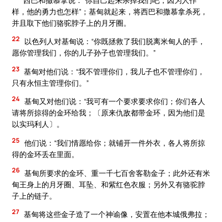
样，他的勇力也怎样”；基甸就起来，将西巴和撒慕拿杀死，
并且取下他们骆驼脖子上的月牙圈。
22
以色列人对基甸说：“你既拯救了我们脱离米甸人的手，
愿你管理我们，你的儿子孙子也管理我们。”
23
基甸对他们说：“我不管理你们，我儿子也不管理你们，
只有永恒主管理你们。”
24
基甸又对他们说：“我可有一个要求要求你们；你们各人
请将所掠得的金环给我；〔原来仇敌都带金环，因为他们是
以实玛利人〕。
25
他们说：“我们情愿给你；就铺开一件外衣，各人将所掠
得的金环丢在里面。
26
基甸所要求的金环、重一千七百舍客勒金子；此外还有米
甸王身上的月牙圈、耳坠、和紫红色衣服；另外又有骆驼脖
子上的链子。
27
基甸将这些金子造了一个神谕像，安置在他本城俄弗拉；