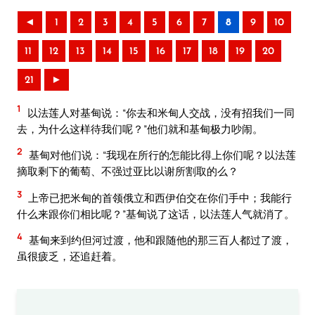
◄
1
2
3
4
5
6
7
8
9
10
11
12
13
14
15
16
17
18
19
20
21
►
1
以法莲人对基甸说：“你去和米甸人交战，没有招我们一同
去，为什么这样待我们呢？”他们就和基甸极力吵闹。
2
基甸对他们说：“我现在所行的怎能比得上你们呢？以法莲
摘取剩下的葡萄、不强过亚比以谢所割取的么？
3
上帝已把米甸的首领俄立和西伊伯交在你们手中；我能行
什么来跟你们相比呢？”基甸说了这话，以法莲人气就消了。
4
基甸来到约但河过渡，他和跟随他的那三百人都过了渡，
虽很疲乏，还追赶着。