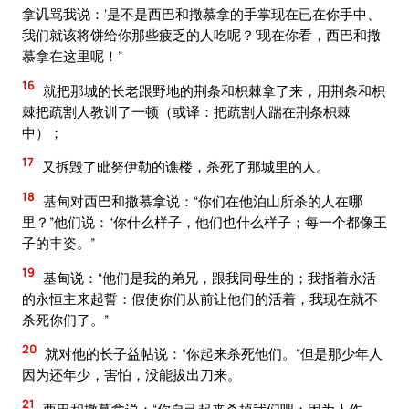
拿讥骂我说：‘是不是西巴和撒慕拿的手掌现在已在你手中、
我们就该将饼给你那些疲乏的人吃呢？’现在你看，西巴和撒
慕拿在这里呢！”
16
就把那城的长老跟野地的荆条和枳棘拿了来，用荆条和枳
棘把疏割人教训了一顿（或译：把疏割人踹在荆条枳棘
中）；
17
又拆毁了毗努伊勒的谯楼，杀死了那城里的人。
18
基甸对西巴和撒慕拿说：“你们在他泊山所杀的人在哪
里？”他们说：“你什么样子，他们也什么样子；每一个都像王
子的丰姿。”
19
基甸说：“他们是我的弟兄，跟我同母生的；我指着永活
的永恒主来起誓：假使你们从前让他们的活着，我现在就不
杀死你们了。”
20
就对他的长子益帖说：“你起来杀死他们。”但是那少年人
因为还年少，害怕，没能拔出刀来。
21
西巴和撒慕拿说：“你自己起来杀掉我们吧；因为人作