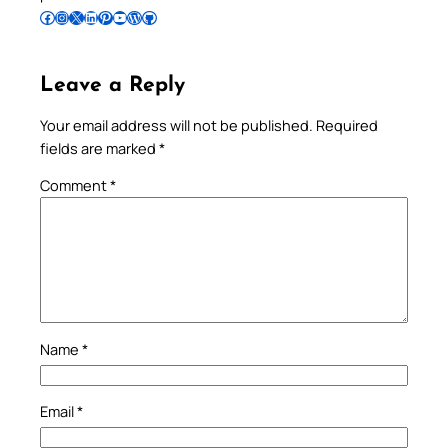
Follow Pradeep on Facebook
Follow Pradeep on Instagram
Follow Pradeep on X
Follow Pradeep on LinkedIn
Follow Pradeep on Pinterest
Subscribe to Pradeep’s Youtube Channel
Follow Pradeep on WordPress
Follow Pradeep on GitHub
Leave a Reply
Your email address will not be published.
Required
fields are marked
*
Comment
*
Name
*
Email
*