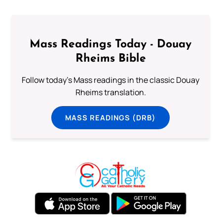
Mass Readings Today - Douay
Rheims Bible
Follow today's Mass readings in the classic Douay
Rheims translation.
MASS READINGS (DRB)