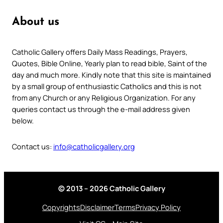
About us
Catholic Gallery offers Daily Mass Readings, Prayers,
Quotes, Bible Online, Yearly plan to read bible, Saint of the
day and much more. Kindly note that this site is maintained
by a small group of enthusiastic Catholics and this is not
from any Church or any Religious Organization. For any
queries contact us through the e-mail address given
below.
Contact us:
info@catholicgallery.org
© 2013 – 2026 Catholic Gallery
Copyrights
Disclaimer
Terms
Privacy Policy