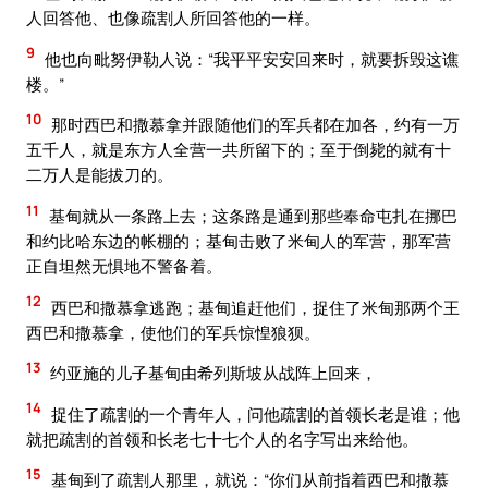
人回答他、也像疏割人所回答他的一样。
9
他也向毗努伊勒人说：“我平平安安回来时，就要拆毁这谯
楼。”
10
那时西巴和撒慕拿并跟随他们的军兵都在加各，约有一万
五千人，就是东方人全营一共所留下的；至于倒毙的就有十
二万人是能拔刀的。
11
基甸就从一条路上去；这条路是通到那些奉命屯扎在挪巴
和约比哈东边的帐棚的；基甸击败了米甸人的军营，那军营
正自坦然无惧地不警备着。
12
西巴和撒慕拿逃跑；基甸追赶他们，捉住了米甸那两个王
西巴和撒慕拿，使他们的军兵惊惶狼狈。
13
约亚施的儿子基甸由希列斯坡从战阵上回来，
14
捉住了疏割的一个青年人，问他疏割的首领长老是谁；他
就把疏割的首领和长老七十七个人的名字写出来给他。
15
基甸到了疏割人那里，就说：“你们从前指着西巴和撒慕