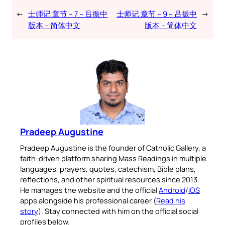
←
士师记 章节 – 7 – 吕振中
士师记 章节 – 9 – 吕振中
→
版本 – 简体中文
版本 – 简体中文
Pradeep Augustine
Pradeep Augustine is the founder of Catholic Gallery, a
faith-driven platform sharing Mass Readings in multiple
languages, prayers, quotes, catechism, Bible plans,
reflections, and other spiritual resources since 2013.
He manages the website and the official
Android
/
iOS
apps alongside his professional career (
Read his
story
). Stay connected with him on the official social
profiles below.