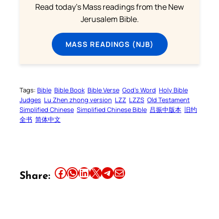
Read today's Mass readings from the New
Jerusalem Bible.
MASS READINGS (NJB)
Tags:
Bible
Bible Book
Bible Verse
God’s Word
Holy Bible
Judges
Lu Zhen zhong version
LZZ
LZZS
Old Testament
Simplified Chinese
Simplified Chinese Bible
吕振中版本
旧约
全书
简体中文
Share this article on Facebook
Share this article on WhatsApp
Share this article on LinkedIn
Share this article on X
Share this article on Telegram
Email this Article
Share: