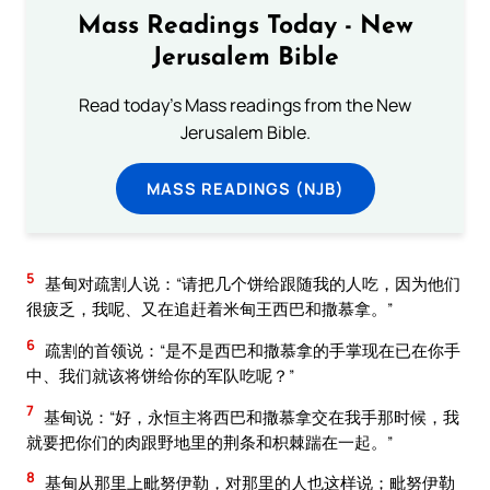
Mass Readings Today - New
Jerusalem Bible
Read today's Mass readings from the New
Jerusalem Bible.
MASS READINGS (NJB)
5
基甸对疏割人说：“请把几个饼给跟随我的人吃，因为他们
很疲乏，我呢、又在追赶着米甸王西巴和撒慕拿。”
6
疏割的首领说：“是不是西巴和撒慕拿的手掌现在已在你手
中、我们就该将饼给你的军队吃呢？”
7
基甸说：“好，永恒主将西巴和撒慕拿交在我手那时候，我
就要把你们的肉跟野地里的荆条和枳棘踹在一起。”
8
基甸从那里上毗努伊勒，对那里的人也这样说；毗努伊勒