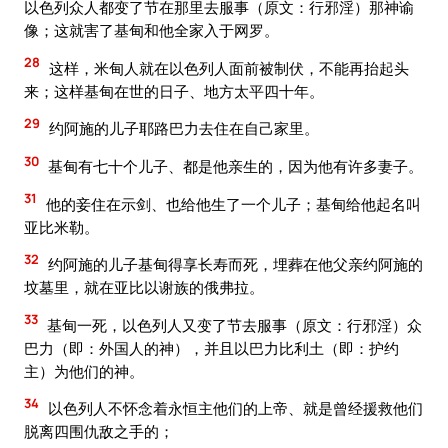
以色列众人都变了节在那里去服事（原文：行邪淫）那神谕
像；这就害了基甸和他全家入于网罗。
28
这样，米甸人就在以色列人面前被制伏，不能再抬起头
来；这样基甸在世的日子、地方太平四十年。
29
约阿施的儿子耶路巴力去住在自己家里。
30
基甸有七十个儿子、都是他亲生的，因为他有许多妻子。
31
他的妾住在示剑、也给他生了一个儿子；基甸给他起名叫
亚比米勒。
32
约阿施的儿子基甸得享长寿而死，埋葬在他父亲约阿施的
坟墓里，就在亚比以谢族的俄弗拉。
33
基甸一死，以色列人又变了节去服事（原文：行邪淫）众
巴力（即：外国人的神），并且以巴力比利土（即：护约
主）为他们的神。
34
以色列人不怀念着永恒主他们的上帝、就是曾经援救他们
脱离四围仇敌之手的；