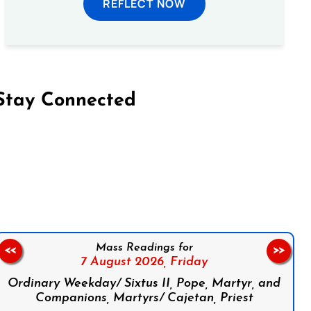
REFLECT NOW
Stay Connected
on Facebook
Follow us on Instagram
Follow us on X
Subscribe to our YouTube Channel
Follow us on WhatsApp
Mass Readings for
<<
>>
7 August 2026,
Friday
Ordinary Weekday/ Sixtus II, Pope, Martyr, and
Companions, Martyrs/ Cajetan, Priest