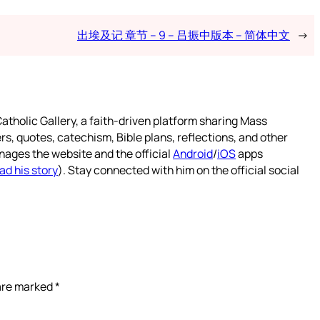
出埃及记 章节 – 9 – 吕振中版本 – 简体中文
→
atholic Gallery, a faith-driven platform sharing Mass
rs, quotes, catechism, Bible plans, reflections, and other
nages the website and the official
Android
/
iOS
apps
ad his story
). Stay connected with him on the official social
 are marked
*