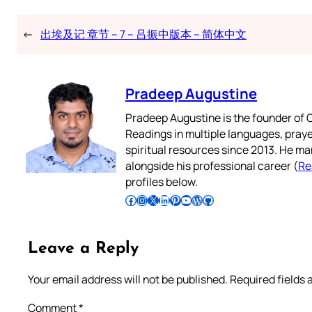
←
出埃及记 章节 – 7 – 吕振中版本 – 简体中文
Pradeep Augustine
Pradeep Augustine is the founder of C
Readings in multiple languages, praye
spiritual resources since 2013. He ma
alongside his professional career (
Re
profiles below.
Follow Pradeep on Facebook
Follow Pradeep on Instagram
Follow Pradeep on X
Follow Pradeep on LinkedIn
Follow Pradeep on Pinterest
Subscribe to Pradeep’s Youtube Channel
Follow Pradeep on WordPress
Follow Pradeep on GitHub
Leave a Reply
Your email address will not be published.
Required fields
Comment
*