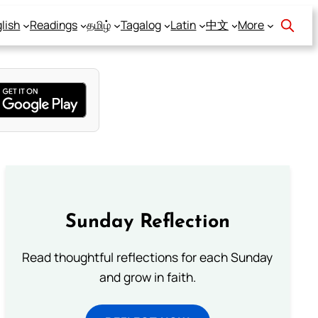
lish
Readings
தமிழ்
Tagalog
Latin
中文
More
Sunday Reflection
Read thoughtful reflections for each Sunday
and grow in faith.