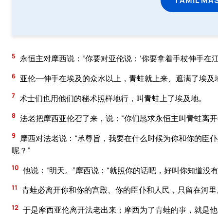
5
永恒主对摩西说：“你要对亚伦说：‘你要拿着手杖伸手在江
6
亚伦一伸手在埃及的众水以上，青蛙就上来、遮满了埃及
7
术士们也用他们的秘术照样地行，叫青蛙上了埃及地。
8
法老把摩西亚伦召了来，说：“你们恳求永恒主叫青蛙离开
9
摩西对法老说：“承尊旨，我要在什么时候为你和你的臣
呢？”
10
他说：“明天。”摩西说：“就照你的话吧，好叫你知道没
11
青蛙必离开你和你的宫殿、你的臣仆和人民，只留在河里
12
于是摩西亚伦离开法老出来；摩西为了青蛙的事，就是他