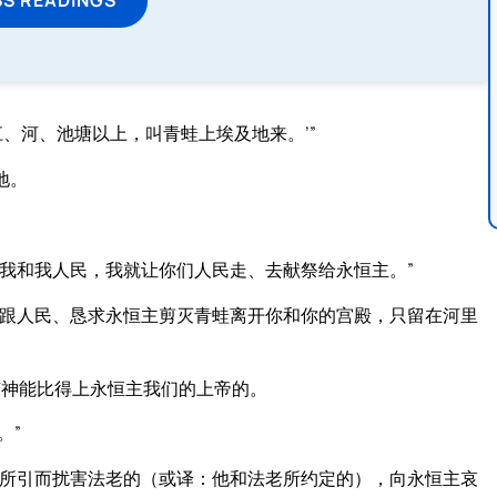
、河、池塘以上，叫青蛙上埃及地来。’”
地。
我和我人民，我就让你们人民走、去献祭给永恒主。”
仆跟人民、恳求永恒主剪灭青蛙离开你和你的宫殿，只留在河里
有神能比得上永恒主我们的上帝的。
。”
所引而扰害法老的（或译：他和法老所约定的），向永恒主哀