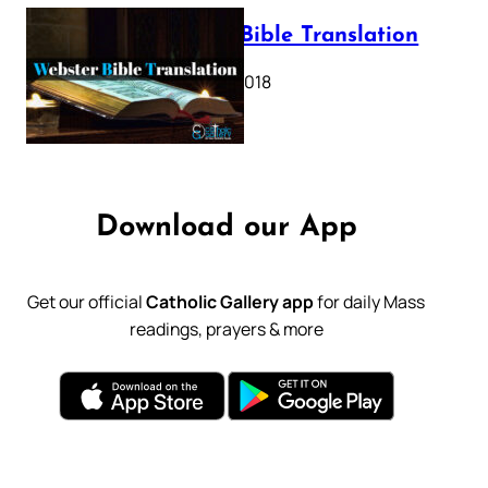
Webster Bible Translation
October 11, 2018
Download our App
Get our official
Catholic Gallery app
for daily Mass
readings, prayers & more