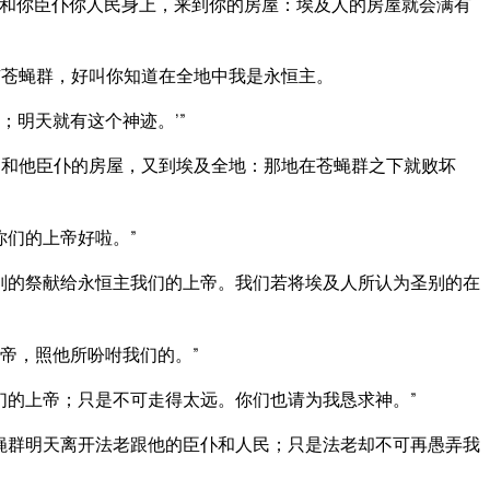
和你臣仆你人民身上，来到你的房屋：埃及人的房屋就会满有
苍蝇群，好叫你知道在全地中我是永恒主。
明天就有这个神迹。’”
和他臣仆的房屋，又到埃及全地：那地在苍蝇群之下就败坏
你们的上帝好啦。”
别的祭献给永恒主我们的上帝。我们若将埃及人所认为圣别的在
帝，照他所吩咐我们的。”
们的上帝；只是不可走得太远。你们也请为我恳求神。”
蝇群明天离开法老跟他的臣仆和人民；只是法老却不可再愚弄我