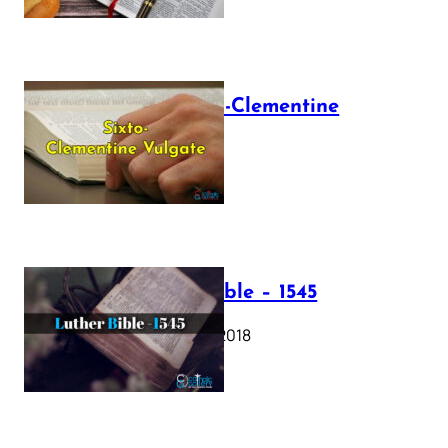
The Sixto-Clementine
Vulgate
July 12, 2025
Luther Bible – 1545
October 17, 2018