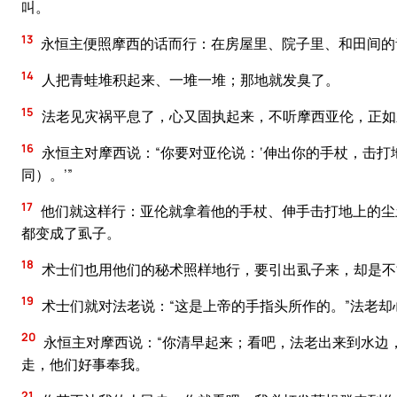
叫。
13
永恒主便照摩西的话而行：在房屋里、院子里、和田间的
14
人把青蛙堆积起来、一堆一堆；那地就发臭了。
15
法老见灾祸平息了，心又固执起来，不听摩西亚伦，正如
16
永恒主对摩西说：“你要对亚伦说：‘伸出你的手杖，击
同）。’”
17
他们就这样行：亚伦就拿着他的手杖、伸手击打地上的尘
都变成了虱子。
18
术士们也用他们的秘术照样地行，要引出虱子来，却是不
19
术士们就对法老说：“这是上帝的手指头所作的。”法老
20
永恒主对摩西说：“你清早起来；看吧，法老出来到水边
走，他们好事奉我。
21