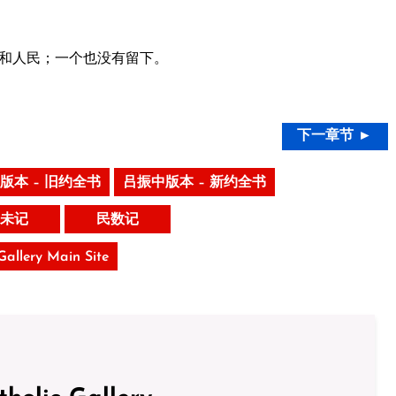
和人民；一个也没有留下。
下一章节 ►
版本 – 旧约全书
吕振中版本 – 新约全书
未记
民数记
 Gallery Main Site