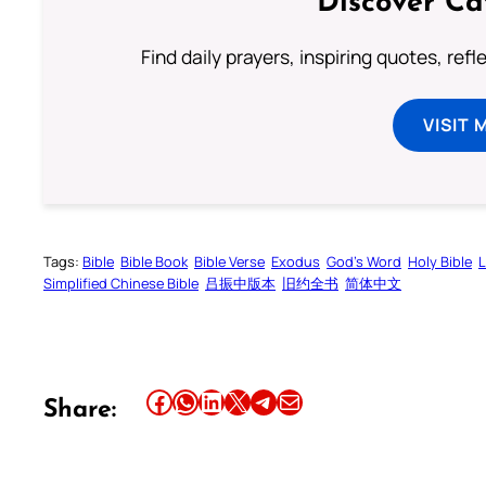
Discover Ca
Find daily prayers, inspiring quotes, ref
VISIT 
Tags:
Bible
Bible Book
Bible Verse
Exodus
God’s Word
Holy Bible
L
Simplified Chinese Bible
吕振中版本
旧约全书
简体中文
Share this article on Facebook
Share this article on WhatsApp
Share this article on LinkedIn
Share this article on X
Share this article on Telegram
Email this Article
Share: