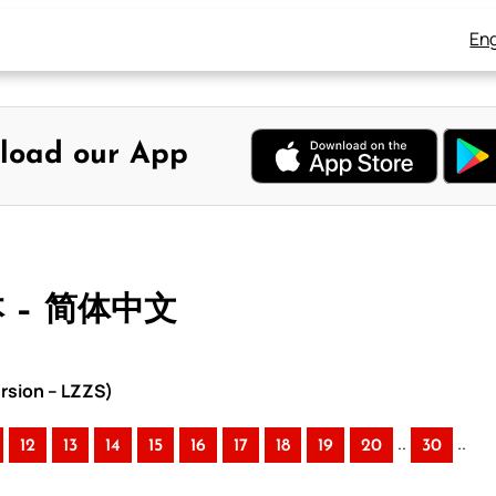
Eng
load our App
本 – 简体中文
rsion – LZZS)
..
..
12
13
14
15
16
17
18
19
20
30