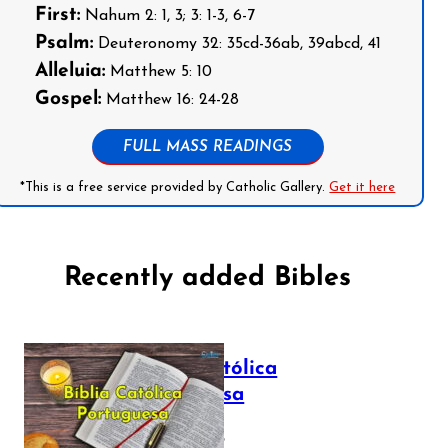
First:
Nahum 2: 1, 3; 3: 1-3, 6-7
Psalm:
Deuteronomy 32: 35cd-36ab, 39abcd, 41
Alleluia:
Matthew 5: 10
Gospel:
Matthew 16: 24-28
FULL MASS READINGS
*This is a free service provided by Catholic Gallery.
Get it here
Recently added Bibles
Bíblia Católica
Portuguesa
July 16, 2025