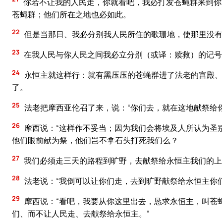
你若不让我的人民走，你就看吧，我必打发苍蝇群来到你
苍蝇群；他们所在之地也必如此。
22
但是当那日、我必分别我人民所住的歌珊地，使那里没有
23
在我人民与你人民之间我必立分别（或译：赎救）的记号；
24
永恒主就这样行：就有黑压压的苍蝇群进了法老的宫殿、
了。
25
法老把摩西亚伦召了来，说：“你们去，就在这地献祭给
26
摩西说：“这样作不妥当；因为我们会将埃及人所认为圣
他们眼前献为祭，他们岂不拿石头打死我们么？
27
我们必须走三天的路程到旷野，去献祭给永恒主我们的上
28
法老说：“我倒可以让你们走，去到旷野献祭给永恒主你
29
摩西说：“看吧，我要从你这里出去，恳求永恒主，叫苍
们、而不让人民走、去献祭给永恒主。”