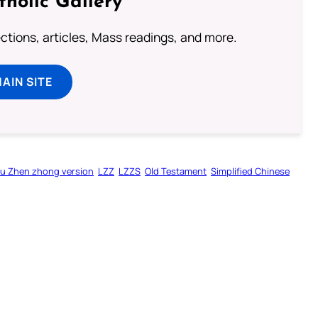
tholic Gallery
lections, articles, Mass readings, and more.
MAIN SITE
u Zhen zhong version
LZZ
LZZS
Old Testament
Simplified Chinese