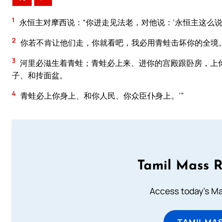
1
永恒主对摩西说：“你进走见法老，对他说：‘永恒主这么
2
你若不肯让他们走，你就看吧，我必用青蛙击坏你的全境
3
河里必滋生着青蛙；青蛙必上来、进你的宫殿跟卧房，上
子、和抟面盆。
4
青蛙必上你身上、和你人民、你众臣仆身上。’”
Tamil Mass 
Access today's Mas
TAMIL MA