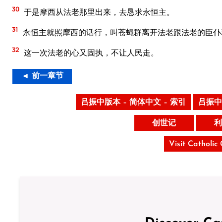
30
于是摩西从法老那里出来，去恳求永恒主。
31
永恒主就照摩西的话行，叫苍蝇群离开法老跟法老的臣仆
32
这一次法老的心又固执，不让人民走。
◄ 前一章节
吕振中版本 – 简体中文 – 索引
吕振中
创世记
利
Visit Catholic