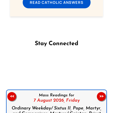
READ CATHOLIC ANSWERS
Stay Connected
Follow us on Facebook
Follow us on Instagram
Follow us on X
Subscribe to our YouTube Channel
Follow us on WhatsApp
Mass Readings for
<<
>>
7 August 2026,
Friday
Ordinary Weekday/ Sixtus II, Pope, Martyr,