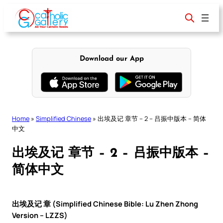
Skip
to
content
Download our App
Home
»
Simplified Chinese
»
出埃及记 章节 – 2 – 吕振中版本 – 简体
中文
出埃及记 章节 – 2 – 吕振中版本 –
简体中文
出埃及记 章 (Simplified Chinese Bible: Lu Zhen Zhong
Version – LZZS)