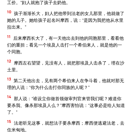
工价。”妇人就抱了孩子去奶他。
10
孩子渐渐长大，妇人把他带到法老的女儿那里，他就做了
她的儿子。她给孩子起名叫摩西，说：“是因为我把他从水里
拉出来。”
11
后来摩西长大了，有一天他出去到他的同胞那里，看看他
们的重担；看见一个埃及人击打一个希伯来人，就是他的一
个同胞。
12
摩西左右望望，见没有人，就把那埃及人击杀了，埋在沙
土里。
13
第二天他出去，见有两个希伯来人在争斗着，他就对那无
理的人说：“你为什么击打你同族的人呢？”
14
那人说：“谁设立你做首领做审判官来管我们呢？难道你
要杀我、像杀那埃及人么？”摩西害怕说：“这事必是给人知道
了。”
15
法老听见这事，就想法子要杀摩西；摩西便逃避法老，去
住米甸地。