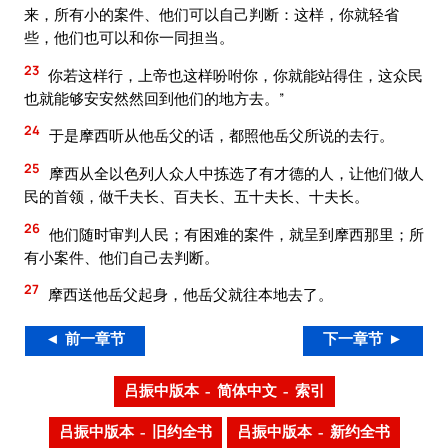
来，所有小的案件、他们可以自己判断：这样，你就轻省
些，他们也可以和你一同担当。
23
你若这样行，上帝也这样吩咐你，你就能站得住，这众民
也就能够安安然然回到他们的地方去。”
24
于是摩西听从他岳父的话，都照他岳父所说的去行。
25
摩西从全以色列人众人中拣选了有才德的人，让他们做人
民的首领，做千夫长、百夫长、五十夫长、十夫长。
26
他们随时审判人民；有困难的案件，就呈到摩西那里；所
有小案件、他们自己去判断。
27
摩西送他岳父起身，他岳父就往本地去了。
◄ 前一章节
下一章节 ►
吕振中版本 – 简体中文 – 索引
吕振中版本 – 旧约全书
吕振中版本 – 新约全书