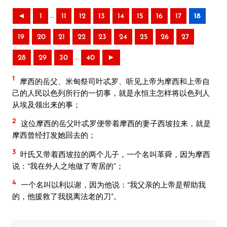
..
◄
1
11
12
13
14
15
16
17
18
19
20
21
22
23
24
25
26
27
..
28
29
30
40
►
1
摩西的岳父、米甸祭司叶忒罗、听见上帝为摩西和上帝自
己的人民以色列所行的一切事，就是永恒主怎样将以色列人
从埃及领出来的事；
2
这位摩西的岳父叶忒罗便带着摩西的妻子西坡拉来，就是
摩西曾经打发她回去的；
3
叶氏又带着西坡拉的两个儿子，一个名叫革舜，因为摩西
说：“我在外人之地做了寄居的”；
4
一个名叫以利以谢，因为他说：“我父亲的上帝是帮助我
的，他援救了我脱离法老的刀”。