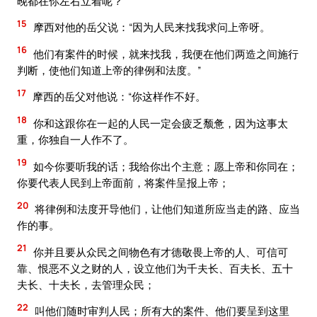
晚都在你左右立着呢？”
15
摩西对他的岳父说：“因为人民来找我求问上帝呀。
16
他们有案件的时候，就来找我，我便在他们两造之间施行
判断，使他们知道上帝的律例和法度。”
17
摩西的岳父对他说：“你这样作不好。
18
你和这跟你在一起的人民一定会疲乏颓惫，因为这事太
重，你独自一人作不了。
19
如今你要听我的话；我给你出个主意；愿上帝和你同在；
你要代表人民到上帝面前，将案件呈报上帝；
20
将律例和法度开导他们，让他们知道所应当走的路、应当
作的事。
21
你并且要从众民之间物色有才德敬畏上帝的人、可信可
靠、恨恶不义之财的人，设立他们为千夫长、百夫长、五十
夫长、十夫长，去管理众民；
22
叫他们随时审判人民；所有大的案件、他们要呈到这里