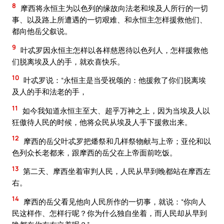
8
摩西将永恒主为以色列的缘故向法老和埃及人所行的一切
事、以及路上所遭遇的一切艰难、和永恒主怎样援救他们、
都向他岳父叙说。
9
叶忒罗因永恒主怎样以各样慈恩待以色列人，怎样援救他
们脱离埃及人的手，就欢喜快乐。
10
叶忒罗说：“永恒主是当受祝颂的：他援救了你们脱离埃
及人的手和法老的手，
11
如今我知道永恒主至大、超乎万神之上，因为当埃及人以
狂傲待人民的时候，他将众民从埃及人手下援救出来。
12
摩西的岳父叶忒罗把燔祭和几样祭物献与上帝；亚伦和以
色列众长老都来，跟摩西的岳父在上帝面前吃饭。
13
第二天、摩西坐着审判人民，人民从早到晚都站在摩西左
右。
14
摩西的岳父看见他向人民所作的一切事，就说：“你向人
民这样作、怎样行呢？你为什么独自坐着，而人民却从早到