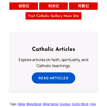
创世记
利未记
民数记
Visit Catholic Gallery Main Site
Catholic Articles
Explore articles on faith, spirituality, and
Catholic teachings.
READ ARTICLES
Tags:
Bible
Bible Book
Bible Verse
Exodus
God’s Word
Holy