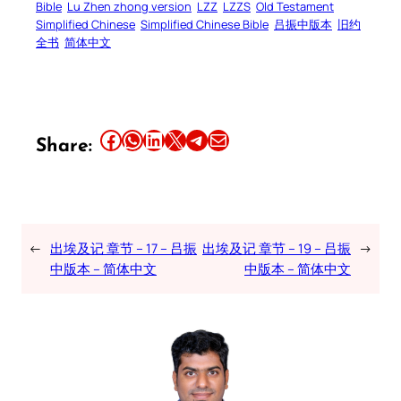
Bible
Lu Zhen zhong version
LZZ
LZZS
Old Testament
Simplified Chinese
Simplified Chinese Bible
吕振中版本
旧约
全书
简体中文
Share this article on Facebook
Share this article on WhatsApp
Share this article on LinkedIn
Share this article on X
Share this article on Telegram
Email this Article
Share:
←
出埃及记 章节 – 17 – 吕振
出埃及记 章节 – 19 – 吕振
→
中版本 – 简体中文
中版本 – 简体中文