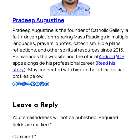
Pradeep Augustine
Pradeep Augustine is the founder of Catholic Gallery, a
faith-driven platform sharing Mass Readings in multiple
languages, prayers, quotes, catechism, Bible plans,
reflections, and other spiritual resources since 2013.
He manages the website and the official
Android
/
iOS
apps alongside his professional career (
Read his
story
). Stay connected with him on the official social
profiles below.
Follow Pradeep on Facebook
Follow Pradeep on Instagram
Follow Pradeep on X
Follow Pradeep on LinkedIn
Follow Pradeep on Pinterest
Subscribe to Pradeep’s Youtube Channel
Follow Pradeep on WordPress
Follow Pradeep on GitHub
Leave a Reply
Your email address will not be published.
Required
fields are marked
*
Comment
*