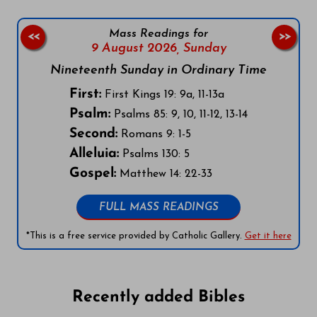
Mass Readings for
<<
>>
9 August 2026,
Sunday
Nineteenth Sunday in Ordinary Time
First:
First Kings 19: 9a, 11-13a
Psalm:
Psalms 85: 9, 10, 11-12, 13-14
Second:
Romans 9: 1-5
Alleluia:
Psalms 130: 5
Gospel:
Matthew 14: 22-33
FULL MASS READINGS
*This is a free service provided by Catholic Gallery.
Get it here
Recently added Bibles