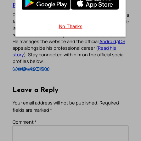
Pradeep Augustine
Pradeep Augustine is the founder of Catholic Gallery, a
faith-driven platform sharing Mass Readings in multiple
No Thanks
languages, prayers, quotes, catechism, Bible plans,
reflections, and other spiritual resources since 2013.
He manages the website and the official
Android
/
iOS
apps alongside his professional career (
Read his
story
). Stay connected with him on the official social
profiles below.
Follow Pradeep on Facebook
Follow Pradeep on Instagram
Follow Pradeep on X
Follow Pradeep on LinkedIn
Follow Pradeep on Pinterest
Subscribe to Pradeep’s Youtube Channel
Follow Pradeep on WordPress
Follow Pradeep on GitHub
Leave a Reply
Your email address will not be published.
Required
fields are marked
*
Comment
*