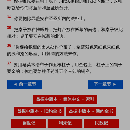
你挂帷帐要在钩子底下，把法柜抬进帷帐以内那里，这帷
帐就给你们将圣所和至圣所分开。
34
你要把除罪盖安在至圣所内的法柜上。
35
把桌子放在帷帐外，把灯台放在帐幕的南边，和桌子彼此
相对；桌子要安在帐幕的北边。
36
“你要给帐棚的出入处作个帘子，拿蓝紫色紫红色朱红色
的线和捻的麻丝、用刺绣的方法来作。
37
要用皂荚木给帘子作五根柱子，用金包上，柱子上的钩子
要金的；你也要给柱子铸造五个带卯的铜座。
◄ 前一章节
下一章节 ►
吕振中版本 – 简体中文 – 索引
吕振中版本 – 旧约全书
吕振中版本 – 新约全书
创世记
利未记
民数记