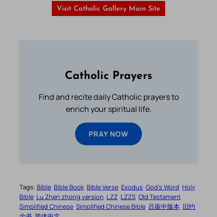
Visit Catholic Gallery Main Site
Catholic Prayers
Find and recite daily Catholic prayers to
enrich your spiritual life.
PRAY NOW
Tags:
Bible
Bible Book
Bible Verse
Exodus
God’s Word
Holy
Bible
Lu Zhen zhong version
LZZ
LZZS
Old Testament
Simplified Chinese
Simplified Chinese Bible
吕振中版本
旧约
全书
简体中文