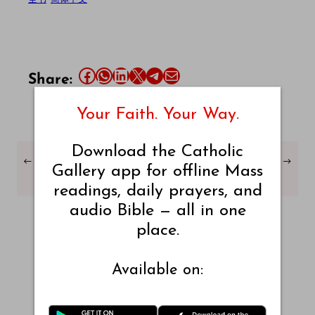
Share this article on Facebook
Share this article on WhatsApp
Share this article on LinkedIn
Share this article on X
Share this article on Telegram
Email this Article
Share:
Your Faith. Your Way.
Download the Catholic
←
出埃及记 章节 – 25 – 吕振
出埃及记 章节 – 27 – 吕振
→
Gallery app for offline Mass
中版本 – 简体中文
中版本 – 简体中文
readings, daily prayers, and
audio Bible — all in one
place.
Available on: