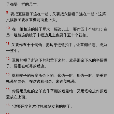
子都要一样的尺寸。
9
要把五幅幔子连在一起，又要把六幅幔子连在一起：这第
六幅幔子要在罩棚前面叠上去。
10
在一组相连的幔子尽末一幅边儿上、要作五十个钮扣；在
另一组相连的幔子末幅边儿上也要作五十个钮扣。
11
又要作五十个铜钩，把钩穿进钮扣中，让罩棚相连、成为
一整个。
12
罩棚的幔子所余下的那垂下来的、就是那余下来的半幅幔
子、要垂在帐幕的后边。
13
罩棚幔子的长度所余下的、这边一肘、那边一肘、要垂在
帐幕的两旁、在这边和那边、来遮盖帐幕。
14
你要用染红的公羊皮作罩棚的遮盖物，又用塔哈皮作顶遮
盖放在上面。
15
“你要用皂荚木作帐幕站立着的框子。