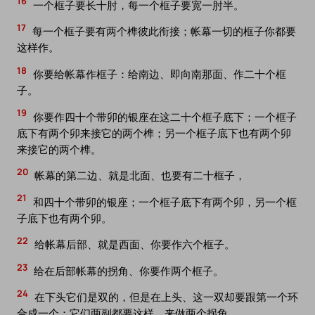
16
一个框子要长十肘，每一个框子要宽一肘半。
17
每一个框子要有两个榫彼此衔接；帐幕一切的框子你都要
这样作。
18
你要给帐幕作框子：给南边、即向南那面、作二十个框
子。
19
你要作四十个带卯的银座在这二十个框子底下；一个框子
底下有两个卯来接它的两个榫；另一个框子底下也有两个卯
来接它的两个榫。
20
帐幕的第二边、就是北面、也要有二十框子，
21
和四十个带卯的银座；一个框子底下有两个卯，另一个框
子底下也有两个卯。
22
给帐幕后部、就是西面、你要作六个框子。
23
给在后部帐幕的拐角、你要作两个框子。
24
在下头它们是双的，但是在上头、这一双却要跟第一个环
合成一个：它们两副都要这样、来做两个拐角。