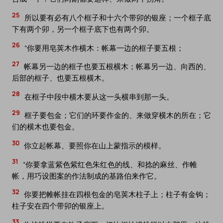
25
所以要有必有八个框子和十六个带卯的银座；一个框子底
下有两个卯，另一个框子底下也有两个卯。
26
“你要用皂荚木作横木：帐幕一边的框子要五根；
27
帐幕另一边的框子也要五根横木；帐幕另一边、向西的、
后部的框子、也要五根横木。
28
在框子中段中横木要从这一头横串到那一头。
29
框子要包金；它们的环要作金的、来做穿横木的所在；它
们的横木也要包金。
30
你立起帐幕、要照你在山上蒙指示的模样。
31
“你要拿蓝紫色紫红色朱红色的线、和捻的麻丝、作帷
帐，用巧设图案的作法制成的基路伯来作它。
32
你要把帷帐挂在四根包金的皂荚木柱子上；柱子有金钩；
柱子安在四个带卯的银座上。
33