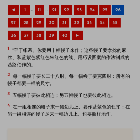
..
..
◄
1
11
21
22
23
24
25
26
27
28
29
30
31
32
33
34
35
36
37
38
39
40
►
1
“至于帐幕、你要用十幅幔子来作；这些幔子要拿捻的麻
丝、和蓝紫色紫红色朱红色的线、用巧设图案的作法制成的
基路伯作的。
2
每一幅幔子要长二十八肘、每一幅幔子要宽四肘：所有的
幔子都要一样的尺寸。
3
五幅幔子要彼此相连；另五幅幔子也要彼此相连。
4
在一组相连的幔子末一幅边儿上、要作蓝紫色的钮扣；在
另一组相连的幔子尽末一幅边儿上、也要照样地作。