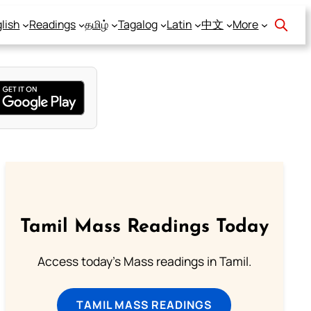
lish
Readings
தமிழ்
Tagalog
Latin
中文
More
Tamil Mass Readings Today
Access today's Mass readings in Tamil.
TAMIL MASS READINGS