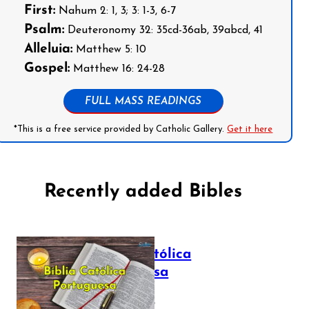
First:
Nahum 2: 1, 3; 3: 1-3, 6-7
Psalm:
Deuteronomy 32: 35cd-36ab, 39abcd, 41
Alleluia:
Matthew 5: 10
Gospel:
Matthew 16: 24-28
FULL MASS READINGS
*This is a free service provided by Catholic Gallery.
Get it here
Recently added Bibles
Bíblia Católica
Portuguesa
July 16, 2025