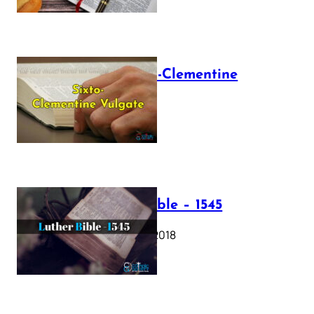
The Sixto-Clementine
Vulgate
July 12, 2025
Luther Bible – 1545
October 17, 2018