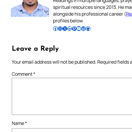
Readings in multiple languages, praye
spiritual resources since 2013. He ma
alongside his professional career (
Re
profiles below.
Follow Pradeep on Facebook
Follow Pradeep on Instagram
Follow Pradeep on X
Follow Pradeep on LinkedIn
Follow Pradeep on Pinterest
Subscribe to Pradeep’s Youtube Channel
Follow Pradeep on WordPress
Follow Pradeep on GitHub
Leave a Reply
Your email address will not be published.
Required fields
Comment
*
Name
*