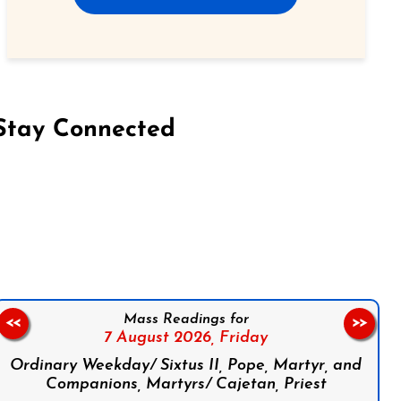
Stay Connected
on Facebook
Follow us on Instagram
Follow us on X
Subscribe to our YouTube Channel
Follow us on WhatsApp
Mass Readings for
<<
>>
7 August 2026,
Friday
Ordinary Weekday/ Sixtus II, Pope, Martyr, and
Companions, Martyrs/ Cajetan, Priest