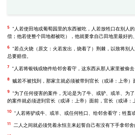
5
“人若使田地或葡萄园里的东西被吃，人若放牲口在别人
偿；他若使整个田地都被吃），他就要拿自己田地里最好的
6
“若点火烧（原文：火若发出，烧着了）荆棘，以致将别
总要赔偿。
7
“人若将银钱或物件给邻舍看守，这东西从那人家里被偷
8
贼若不被找到，那家主就必须被带到官长（或译：上帝）
9
“为了任何侵害的案件，无论是为了牛、或驴、或羊、为了
的案件就必须进到官长（或译：上帝）面前，官长（或译：
10
“人若将驴或牛、或羊、或任何牲口、给邻舍看守；牲畜
11
二人之间就必须凭着永恒主来起誓自己有没有下手拿邻舍