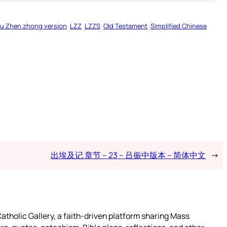
u Zhen zhong version
LZZ
LZZS
Old Testament
Simplified Chinese
出埃及记 章节 – 23 – 吕振中版本 – 简体中文
→
atholic Gallery, a faith-driven platform sharing Mass