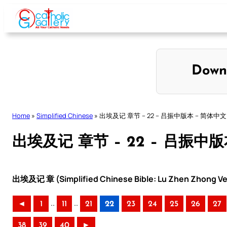
Skip
to
content
Down
Home
»
Simplified Chinese
»
出埃及记 章节 – 22 – 吕振中版本 – 简体中文
出埃及记 章节 – 22 – 吕振中
出埃及记 章 (Simplified Chinese Bible: Lu Zhen Zhong Ve
..
..
◄
1
11
21
22
23
24
25
26
27
38
39
40
►