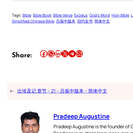
Tags:
Bible
Bible Book
Bible Verse
Exodus
God’s Word
Holy Bible
L
Simplified Chinese Bible
吕振中版本
旧约全书
简体中文
Share this article on Facebook
Share this article on WhatsApp
Share this article on LinkedIn
Share this article on X
Share this article on Telegram
Email this Article
Share:
←
出埃及记 章节 – 21 – 吕振中版本 – 简体中文
Pradeep Augustine
Pradeep Augustine is the founder of C