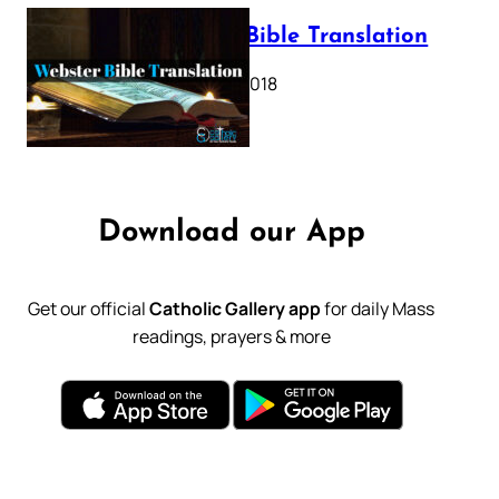
Webster Bible Translation
October 11, 2018
Download our App
Get our official
Catholic Gallery app
for daily Mass
readings, prayers & more