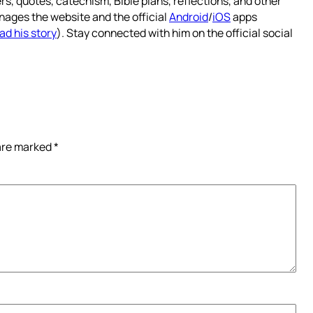
rs, quotes, catechism, Bible plans, reflections, and other
nages the website and the official
Android
/
iOS
apps
ad his story
). Stay connected with him on the official social
 are marked
*