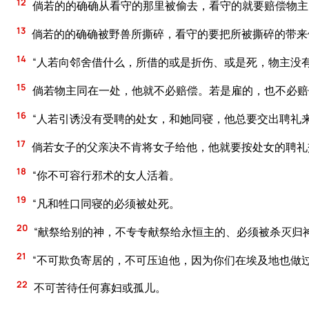
12
倘若的的确确从看守的那里被偷去，看守的就要赔偿物主
13
倘若的的确确被野兽所撕碎，看守的要把所被撕碎的带来
14
“人若向邻舍借什么，所借的或是折伤、或是死，物主没
15
倘若物主同在一处，他就不必赔偿。若是雇的，也不必赔
16
“人若引诱没有受聘的处女，和她同寝，他总要交出聘礼
17
倘若女子的父亲决不肯将女子给他，他就要按处女的聘礼
18
“你不可容行邪术的女人活着。
19
“凡和牲口同寝的必须被处死。
20
“献祭给别的神，不专专献祭给永恒主的、必须被杀灭归
21
“不可欺负寄居的，不可压迫他，因为你们在埃及地也做
22
不可苦待任何寡妇或孤儿。