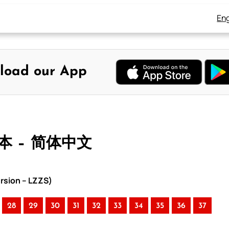
Eng
load our App
版本 – 简体中文
rsion – LZZS)
28
29
30
31
32
33
34
35
36
37