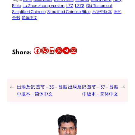
Bible
Lu Zhen zhong version
LZZ
LZZS
Old Testament
Simplified Chinese
Simplified Chinese Bible
吕振中版本
旧约
全书
简体中文
Share this article on Facebook
Share this article on WhatsApp
Share this article on LinkedIn
Share this article on X
Share this article on Telegram
Email this Article
Share:
←
出埃及记 章节 – 35 – 吕振
出埃及记 章节 – 37 – 吕振
→
中版本 – 简体中文
中版本 – 简体中文