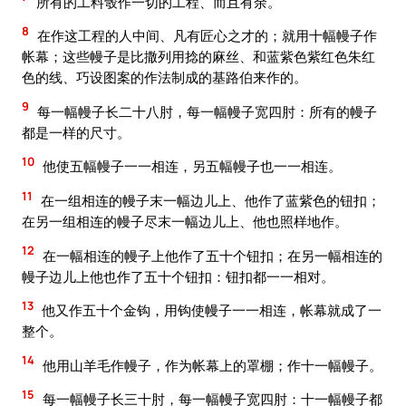
所有的工料彀作一切的工程、而且有余。
8
在作这工程的人中间、凡有匠心之才的；就用十幅幔子作
帐幕；这些幔子是比撒列用捻的麻丝、和蓝紫色紫红色朱红
色的线、巧设图案的作法制成的基路伯来作的。
9
每一幅幔子长二十八肘，每一幅幔子宽四肘：所有的幔子
都是一样的尺寸。
10
他使五幅幔子一一相连，另五幅幔子也一一相连。
11
在一组相连的幔子末一幅边儿上、他作了蓝紫色的钮扣；
在另一组相连的幔子尽末一幅边儿上、他也照样地作。
12
在一幅相连的幔子上他作了五十个钮扣；在另一幅相连的
幔子边儿上他也作了五十个钮扣：钮扣都一一相对。
13
他又作五十个金钩，用钩使幔子一一相连，帐幕就成了一
整个。
14
他用山羊毛作幔子，作为帐幕上的罩棚；作十一幅幔子。
15
每一幅幔子长三十肘，每一幅幔子宽四肘：十一幅幔子都