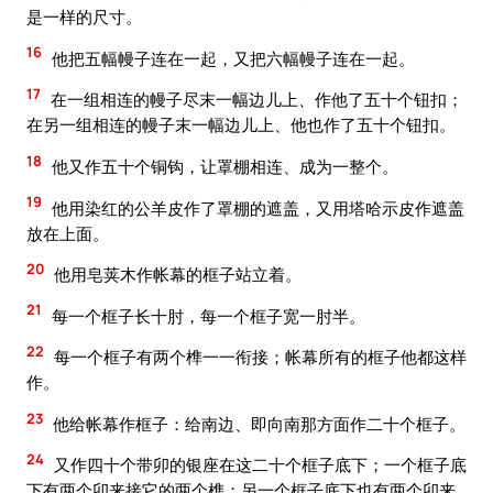
是一样的尺寸。
16
他把五幅幔子连在一起，又把六幅幔子连在一起。
17
在一组相连的幔子尽末一幅边儿上、作他了五十个钮扣；
在另一组相连的幔子末一幅边儿上、他也作了五十个钮扣。
18
他又作五十个铜钩，让罩棚相连、成为一整个。
19
他用染红的公羊皮作了罩棚的遮盖，又用塔哈示皮作遮盖
放在上面。
20
他用皂荚木作帐幕的框子站立着。
21
每一个框子长十肘，每一个框子宽一肘半。
22
每一个框子有两个榫一一衔接；帐幕所有的框子他都这样
作。
23
他给帐幕作框子：给南边、即向南那方面作二十个框子。
24
又作四十个带卯的银座在这二十个框子底下；一个框子底
下有两个卯来接它的两个榫；另一个框子底下也有两个卯来