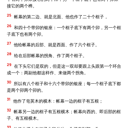
接它的两个榫。
25
帐幕的第二边、就是北面、他也作了二十个框子，
26
和四十个带卯的银座：一个框子底下有两个卯，另一个框
子底下也有两个卯。
27
他给帐幕的后部、就是西面、作了六个框子。
28
给在后部帐幕的拐角、作了两个框子。
29
在下头它们是双的，但是这一双却要跟上头跟第一个环合
成一个：两副他都这样作、来做两个拐角。
30
所以有八个框子和十六个带卯的银座；每一个框子底下都
是两个卯两个卯的。
31
他作了皂荚木的横木：帐幕一边的框子有五根；
32
帐幕另一边的框子有五根横木；帐幕向西的、即后部的框
子、有五根横木。
33