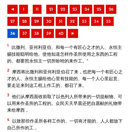
..
..
◄
1
11
21
22
23
24
25
26
27
28
29
30
31
32
33
34
35
36
37
38
39
40
►
1
比撒列、亚何利亚伯、和每一个有匠心之才的人、永恒主
赐技能聪明给他、使他知道怎样作圣所使用之东西的工程
的、都要照永恒主一切所吩咐的来作工。”
2
摩西将比撒列和亚何利亚伯召了来，也把每一个有匠心之
才的人、永恒主赐给他心里有技能的、每一个人心里起意、
要走近来到这工程上作工的、都召了来。
3
他们从摩西面收前取了以色列人所带来的一切提献物、可
以用来作圣所的工程的。众民天天早晨还把自愿献的礼物带
来给摩西，
4
以致那些作圣所各样工作的、一切有才能的、人人都放下
自己所作的工，