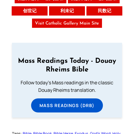
创世记
利未记
民数记
Visit Catholic Gallery Main Site
Mass Readings Today - Douay
Rheims Bible
Follow today's Mass readings in the classic
Douay Rheims translation.
MASS READINGS (DRB)
Tags:
Bible
Bible Book
Bible Verse
Exodus
God’s Word
Holy