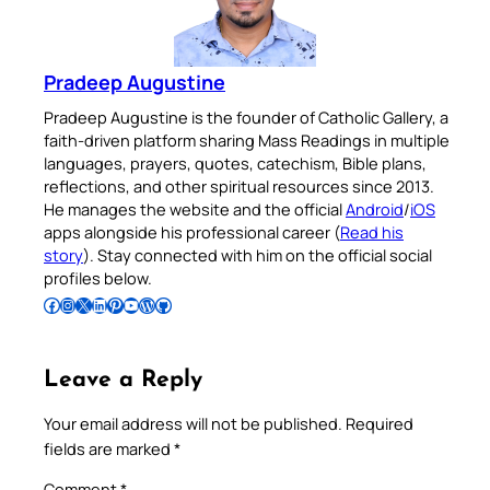
Pradeep Augustine
Pradeep Augustine is the founder of Catholic Gallery, a
faith-driven platform sharing Mass Readings in multiple
languages, prayers, quotes, catechism, Bible plans,
reflections, and other spiritual resources since 2013.
He manages the website and the official
Android
/
iOS
apps alongside his professional career (
Read his
story
). Stay connected with him on the official social
profiles below.
Follow Pradeep on Facebook
Follow Pradeep on Instagram
Follow Pradeep on X
Follow Pradeep on LinkedIn
Follow Pradeep on Pinterest
Subscribe to Pradeep’s Youtube Channel
Follow Pradeep on WordPress
Follow Pradeep on GitHub
Leave a Reply
Your email address will not be published.
Required
fields are marked
*
Comment
*