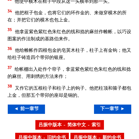
他使中横木在框子中段从这一头横串到那一头。
34
他把框子包金，也将它们的环作金的、来做穿横木的所
在；并把它们的横木也包上金。
35
他拿蓝紫色紫红色朱红色的线和捻的麻丝作帷帐，以巧设
图案的作法制成的基路伯来作。
36
他给帷帐作四根包金的皂荚木柱子，柱子上有金钩；他又
给柱子铸造四个带卯的银座。
37
给帐棚出入处作个帘子，拿蓝紫色紫红色朱红色的线和捻
的麻丝、用刺绣的方法来作；
38
又作它的五根柱子和柱子上的钩子。他把柱顶和箍子都包
上金，但那五个带卯的座却是铜的。
◄ 前一章节
下一章节 ►
吕振中版本 – 简体中文 – 索引
吕振中版本 – 旧约全书
吕振中版本 – 新约全书