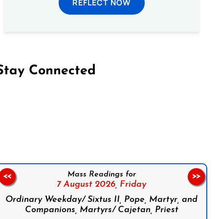
REFLECT NOW
Stay Connected
on Facebook
Follow us on Instagram
Follow us on X
Subscribe to our YouTube Channel
Follow us on WhatsApp
Mass Readings for
<<
>>
7 August 2026,
Friday
Ordinary Weekday/ Sixtus II, Pope, Martyr, and
Companions, Martyrs/ Cajetan, Priest