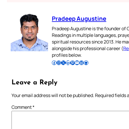
Pradeep Augustine
Pradeep Augustine is the founder of C
Readings in multiple languages, praye
spiritual resources since 2013. He ma
alongside his professional career (
Re
profiles below.
Follow Pradeep on Facebook
Follow Pradeep on Instagram
Follow Pradeep on X
Follow Pradeep on LinkedIn
Follow Pradeep on Pinterest
Subscribe to Pradeep’s Youtube Channel
Follow Pradeep on WordPress
Follow Pradeep on GitHub
Leave a Reply
Your email address will not be published.
Required fields
Comment
*