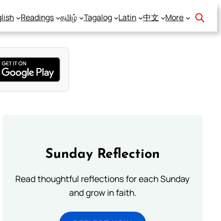
lish
Readings
தமிழ்
Tagalog
Latin
中文
More
Sunday Reflection
Read thoughtful reflections for each Sunday
and grow in faith.