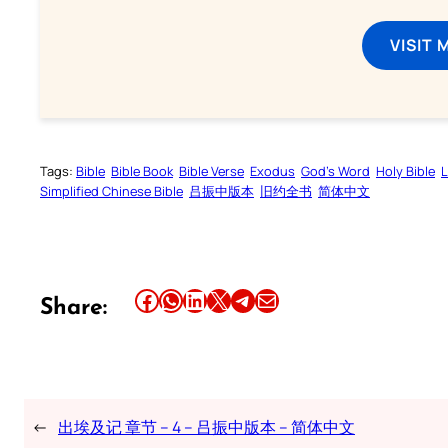
VISIT 
Tags:
Bible
Bible Book
Bible Verse
Exodus
God’s Word
Holy Bible
L
Simplified Chinese Bible
吕振中版本
旧约全书
简体中文
Share this article on Facebook
Share this article on WhatsApp
Share this article on LinkedIn
Share this article on X
Share this article on Telegram
Email this Article
Share:
←
出埃及记 章节 – 4 – 吕振中版本 – 简体中文