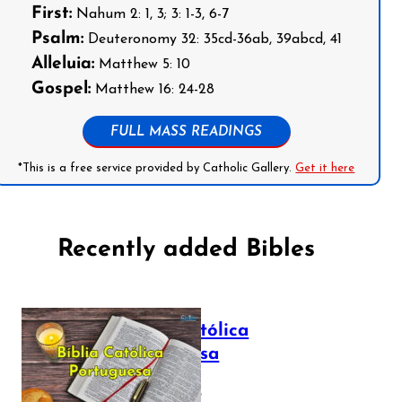
First:
Nahum 2: 1, 3; 3: 1-3, 6-7
Psalm:
Deuteronomy 32: 35cd-36ab, 39abcd, 41
Alleluia:
Matthew 5: 10
Gospel:
Matthew 16: 24-28
FULL MASS READINGS
*This is a free service provided by Catholic Gallery.
Get it here
Recently added Bibles
Bíblia Católica
Portuguesa
July 16, 2025