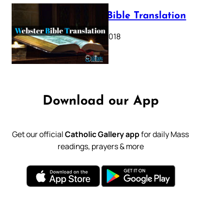
Webster Bible Translation
October 11, 2018
Download our App
Get our official
Catholic Gallery app
for daily Mass
readings, prayers & more