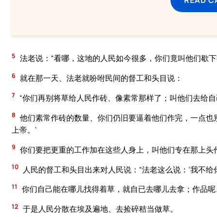
5
法老说：“看哪，这地的人民如今很多，你们竟叫他们歇下
6
就在那一天、法老就吩咐民间的督工和头目说：
7
“你们再别将草给人民作砖、像素常那样了；叫他们去给自
8
他们素常作砖的数量、你们仍旧要逼着他们作完，一点也
上帝。’
9
你们要把更重的工作加在这些人身上，叫他们专在那上头
10
人民的督工和头目出来对人民说：“法老这么说：‘我不给
11
你们自己能在哪儿找得着草，就自已去哪儿去拿；作品呢、
12
于是人民分散在埃及遍地、去捡碎秸当做草。