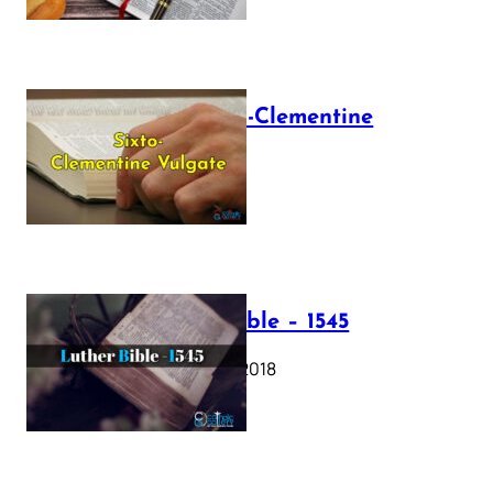
The Sixto-Clementine
Vulgate
July 12, 2025
Luther Bible – 1545
October 17, 2018