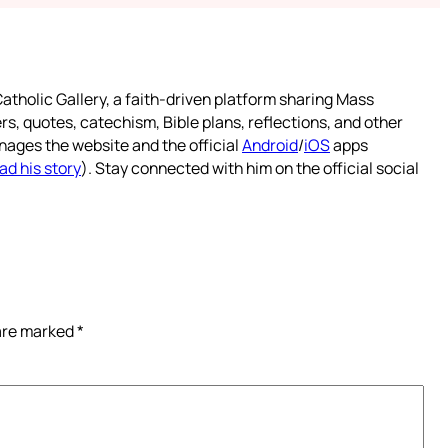
atholic Gallery, a faith-driven platform sharing Mass
rs, quotes, catechism, Bible plans, reflections, and other
nages the website and the official
Android
/
iOS
apps
ad his story
). Stay connected with him on the official social
 are marked
*