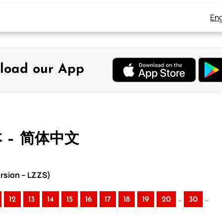
Eng
load our App
本 – 简体中文
rsion – LZZS)
..
..
12
13
14
15
16
17
18
19
20
30