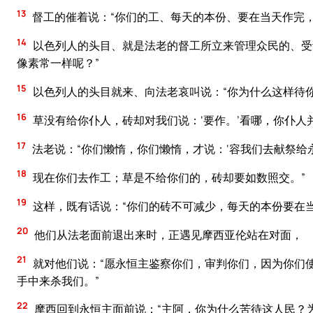
13
督工的催着说：“你们的工、每天的本份、要在当天作完，
14
以色列人的头目、就是法老的督工所立来管理众民的、受
像素常一样呢？”
15
以色列人的头目就来、向法老哀叫说：“你为什么这样待
16
草没有给你仆人，砖却对我们说：‘要作。’看哪，你仆人
17
法老说：“你们懒惰，你们懒惰，才说：‘容我们去献祭给永
18
现在你们去作工；草是不给你们的，砖却要如数照交。”
19
这样，既有话说：“你们的砖不可减少，每天的本份要在
20
他们从法老面前退出来时，正遇见摩西亚伦站在对面，
21
就对他们说：“愿永恒主鉴察你们，审判你们，因为你们
手中来杀我们。”
22
摩西回到永恒主面前说：“主阿，你为什么苦待这人民？