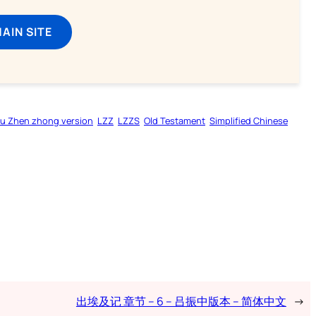
MAIN SITE
u Zhen zhong version
LZZ
LZZS
Old Testament
Simplified Chinese
出埃及记 章节 – 6 – 吕振中版本 – 简体中文
→