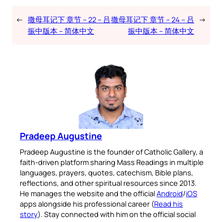
←
撒母耳记下 章节 – 22 – 吕
撒母耳记下 章节 – 24 – 吕
→
振中版本 – 简体中文
振中版本 – 简体中文
Pradeep Augustine
Pradeep Augustine is the founder of Catholic Gallery, a
faith-driven platform sharing Mass Readings in multiple
languages, prayers, quotes, catechism, Bible plans,
reflections, and other spiritual resources since 2013.
He manages the website and the official
Android
/
iOS
apps alongside his professional career (
Read his
story
). Stay connected with him on the official social