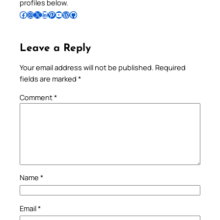
profiles below.
Follow Pradeep on Facebook
Follow Pradeep on Instagram
Follow Pradeep on X
Follow Pradeep on LinkedIn
Follow Pradeep on Pinterest
Subscribe to Pradeep’s Youtube Channel
Follow Pradeep on WordPress
Follow Pradeep on GitHub
Leave a Reply
Your email address will not be published.
Required
fields are marked
*
Comment
*
Name
*
Email
*