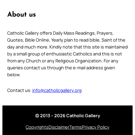
About us
Catholic Gallery offers Daily Mass Readings, Prayers,
Quotes, Bible Online, Yearly plan to read bible, Saint of the
day and much more. Kindly note that this site is maintained
by a small group of enthusiastic Catholics and this is not
from any Church or any Religious Organization. For any
queries contact us through the e-mail address given
below.
Contact us:
info@catholicgallery.org
© 2013 – 2026 Catholic Gallery
Copyrights
Disclaimer
Terms
Privacy Policy