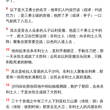
中了。”
8
以下是大卫勇士的名字：他革扪人约设巴设（或译：约设
巴力）；是三勇士级的首领；他挥了矛（或译：斧子）一口
气刺死了八百人。
9
其次是亚合人朵多的儿子以利亚撒。他是三个勇士之中的
一个，跟大卫在巴斯达闵；非利士人（传统：向非利士人骂
阵）聚集在那里要交战；以色列人退上去，
10
他却起来击杀非利士人，直到手都困乏，手黏住刀把；那
一天永恒主成就了大胜利；众民在以利亚撒后头回来，只顾
剥取死者的财物。
11
其次是哈拉人亚基的儿子沙玛。非利士人聚集在利希，那
里有一份田地长满着红豆；众民从非利士人面前逃跑。
12
沙玛却在那份田地中间站稳着脚跟，救护了那田，击杀非
利士人；于是永恒主成就了大胜利。
13
三十个首领之中有三个人下到亚杜兰山寨（传统：洞）碞
石（传统：收割时候）那里去见大卫；非利士人的兵团在利