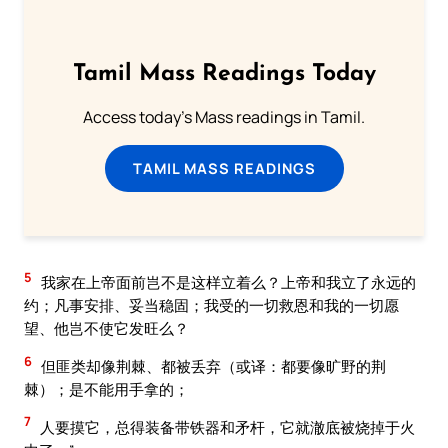
Tamil Mass Readings Today
Access today's Mass readings in Tamil.
TAMIL MASS READINGS
5
我家在上帝面前岂不是这样立着么？上帝和我立了永远的
约；凡事安排、妥当稳固；我受的一切救恩和我的一切愿
望、他岂不使它发旺么？
6
但匪类却像荆棘、都被丢弃（或译：都要像旷野的荆
棘）；是不能用手拿的；
7
人要摸它，总得装备带铁器和矛杆，它就澈底被烧掉于火