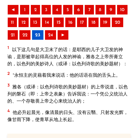
◄
1
2
3
4
5
6
7
8
9
10
11
12
13
14
15
16
17
18
19
20
21
22
23
24
►
1
以下这几句是大卫末了的话：是耶西的儿子大卫发的神
谕，是那被举起得高位的人发的神谕，雅各之上帝所膏立
的，以色列的美妙诗人（或译：以色列诗歌的美妙题材）：
2
“永恒主的灵藉着我来说话：他的话语在我的舌头上。
3
雅各（或译：以色列诗歌的美妙题材）的上帝说道，以色
列的磐石（即：上帝之表象）告诉我说：一个凭公义统治人
的、一个存敬畏上帝之心来统治人的；
4
他必升起晨光，像清晨的日头、没有云翳、只射发光辉，
像甘雨下降，使青草从地上长起。