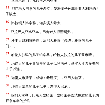
29
尼陀法人巴拿的儿子希立，便雅悯子孙基比亚人利拜的儿
子以太，
30
比拉顿人比拿雅，迦实溪人希太，
31
亚拉巴人亚比亚本，巴鲁米人押斯玛弗，
32
沙本人以利雅哈巴，沽尼人雅善（传统：雅善的儿子
们），
33
哈拉人沙玛的儿子约拿单，哈拉人沙拉的儿子亚希暗，
34
玛迦人的儿子亚哈拜的儿子以利法列，基罗人亚希多弗的
儿子以连，
35
迦密人希斯莱（或译：希斯罗），亚巴人帕莱，
36
琐巴人拿单的儿子以甲，迦得人巴尼，
37
亚扪人洗勒，比录人拿哈莱；拿哈莱是给洗鲁雅的儿子约
押拿军器的护兵，