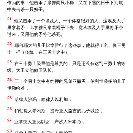
作为的事；他击杀了摩押两只小狮；又在下雪的日子下到坑
中去击杀一只狮子。
21
他又击杀了一个埃及人、一个体格很好的人。这埃及人手
里拿着矛；比拿雅只拿着棍子下去，竟从埃及人手里将矛夺
过来，又用他的矛将他杀死。
22
耶何耶大的儿子比拿雅行了这些事，他就得了名、像三勇
士一样（传统：在三勇士之中）。
23
在三十勇士级里他是尊贵的，只是还没有达到三勇士的等
级。大卫立他做卫队长。
24
三十个勇士之中有约押的兄弟亚撒黑，伯利恒朵多的儿子
伊勒哈难，
25
哈律人沙玛，哈律人以利加，
26
帕勒提人希利斯，提哥亚人益吉的儿子以拉，
27
亚拿突人亚比以谢，户沙人米本乃，
28
亚合人撒们，尼陀法人玛哈莱，