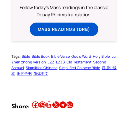
Follow today's Mass readings in the classic
Douay Rheims translation.
MASS READINGS (DRB)
Tags:
Bible
Bible Book
Bible Verse
God’s Word
Holy Bible
Lu
Zhen zhong version
LZZ
LZZS
Old Testament
Second
Samuel
Simplified Chinese
Simplified Chinese Bible
吕振中版
本
旧约全书
简体中文
Share this article on Facebook
Share this article on WhatsApp
Share this article on LinkedIn
Share this article on X
Share this article on Telegram
Email this Article
Share: