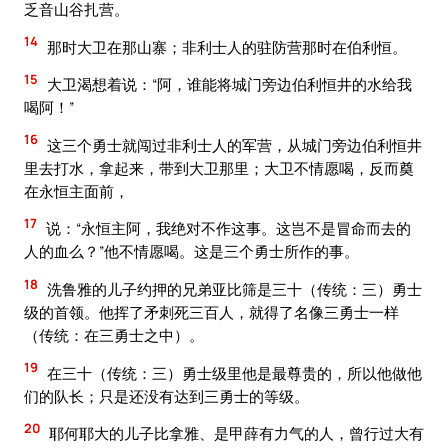
乏音山谷扎营。
14
那时大卫在那山寨；非利士人的驻防营那时在伯利恒。
15
大卫渴想着说：“阿，谁能将城门旁边伯利恒井的水给我
喝阿！”
16
这三个勇士就闯过非利士人的军营，从城门旁边伯利恒井
里去打水，拿起来，带到大卫那里；大卫不情愿喝，反而奠
在永恒主面前，
17
说：“永恒主阿，我绝对不作这事。这岂不是冒命而去的
人的血么？”他不情愿喝。这是三个勇士所作的事。
18
洗鲁雅的儿子约押的兄弟亚比筛是三十（传统：三）勇士
级的首领。他挥了矛刺死三百人，就得了名像三勇士一样
（传统：在三勇士之中）。
19
在三十（传统：三）勇士级里他是最尊贵的，所以他做他
们的队长；只是还没有达到三勇士的等级。
20
耶何耶大的儿子比拿雅、是甲薛有力气的人，曾行过大有