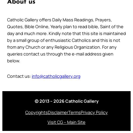
About us
Catholic Gallery offers Daily Mass Readings, Prayers,
Quotes, Bible Online, Yearly plan to read bible, Saint of the
day and much more. Kindly note that this site is maintained
by a small group of enthusiastic Catholics and this is not
from any Church or any Religious Organization. For any
queries contact us through the e-mail address given
below.
Contact us:
info@catholicgallery.org
© 2013 – 2026 Catholic Gallery
Copyrights
Disclaimer
Terms
Privacy Policy
Visit CG – Main Site