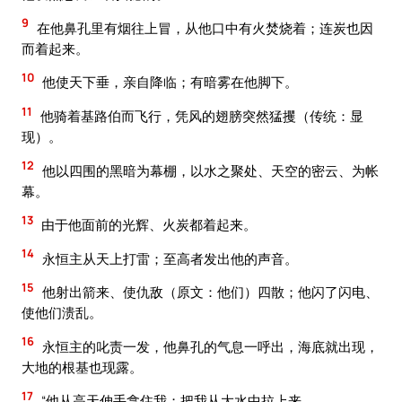
9
在他鼻孔里有烟往上冒，从他口中有火焚烧着；连炭也因
而着起来。
10
他使天下垂，亲自降临；有暗雾在他脚下。
11
他骑着基路伯而飞行，凭风的翅膀突然猛攫（传统：显
现）。
12
他以四围的黑暗为幕棚，以水之聚处、天空的密云、为帐
幕。
13
由于他面前的光辉、火炭都着起来。
14
永恒主从天上打雷；至高者发出他的声音。
15
他射出箭来、使仇敌（原文：他们）四散；他闪了闪电、
使他们溃乱。
16
永恒主的叱责一发，他鼻孔的气息一呼出，海底就出现，
大地的根基也现露。
17
“他从高天伸手拿住我；把我从大水中拉上来。