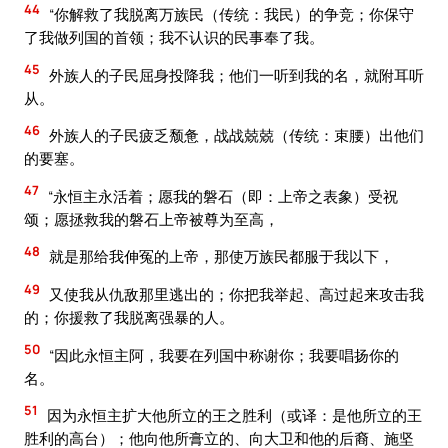
44
“你解救了我脱离万族民（传统：我民）的争竞；你保守
了我做列国的首领；我不认识的民事奉了我。
45
外族人的子民屈身投降我；他们一听到我的名，就附耳听
从。
46
外族人的子民疲乏颓惫，战战兢兢（传统：束腰）出他们
的要塞。
47
“永恒主永活着；愿我的磐石（即：上帝之表象）受祝
颂；愿拯救我的磐石上帝被尊为至高，
48
就是那给我伸冤的上帝，那使万族民都服于我以下，
49
又使我从仇敌那里逃出的；你把我举起、高过起来攻击我
的；你援救了我脱离强暴的人。
50
“因此永恒主阿，我要在列国中称谢你；我要唱扬你的
名。
51
因为永恒主扩大他所立的王之胜利（或译：是他所立的王
胜利的高台）；他向他所膏立的、向大卫和他的后裔、施坚