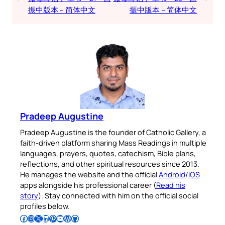
振中版本 – 简体中文
振中版本 – 简体中文
Pradeep Augustine
Pradeep Augustine is the founder of Catholic Gallery, a
faith-driven platform sharing Mass Readings in multiple
languages, prayers, quotes, catechism, Bible plans,
reflections, and other spiritual resources since 2013.
He manages the website and the official
Android
/
iOS
apps alongside his professional career (
Read his
story
). Stay connected with him on the official social
profiles below.
Follow Pradeep on Facebook
Follow Pradeep on Instagram
Follow Pradeep on X
Follow Pradeep on LinkedIn
Follow Pradeep on Pinterest
Subscribe to Pradeep’s Youtube Channel
Follow Pradeep on WordPress
Follow Pradeep on GitHub