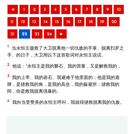
◄
1
2
3
4
5
6
7
8
9
10
11
12
13
14
15
16
17
18
19
20
21
22
23
24
►
1
当永恒主援救了大卫脱离他一切仇敌的手掌、脱离扫罗之
手、的日子，大卫用以下这首歌词对永恒主说话。
2
他说：“永恒主是我的磐石、我的营寨，又是解救我的，
3
我的上帝、我的碞石、我避难于他里面的；他是我的盾
牌，是拯救我的角，是我的高垒，我的躲避所；拯救我的
阿，你是救我脱离强暴的。
4
我向当受赞美的永恒主呼叫，我就得拯救脱离我的仇敌。