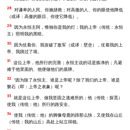
28
对谦卑的人民、你施拯救；对高傲的人、你的眼使他降低
（或译：高傲的眼目、你使它降低）。
29
因为永恒主阿，惟独你是我的灯；我的上帝（传统：永恒
主）照明我的黑暗。
30
因为仗着你、我攻破了敌军（或译：壁垒），仗着我的上
帝、我跳过了墙。
31
这位上帝，他所行的完善；永恒主说的话是炼净的；凡避
难于他里面的、他便做他们的盾牌。
32
“因为除了永恒主、谁是上帝呢？除了我们的上帝、谁是
磐石（即：上帝之表象）呢？
33
就是这位上帝、做我坚固之逃难所的；他（传统：探觅）
使我（传统：他）所行的路安全。
34
使我（传统：他）的脚像母鹿的蹄那么快，又使我在山丘
（传统：我的山丘）高处上站立得稳。