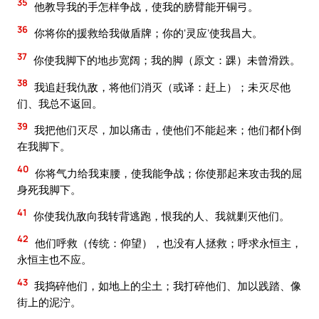
35
他教导我的手怎样争战，使我的膀臂能开铜弓。
36
你将你的援救给我做盾牌；你的‘灵应’使我昌大。
37
你使我脚下的地步宽阔；我的脚（原文：踝）未曾滑跌。
38
我追赶我仇敌，将他们消灭（或译：赶上）；未灭尽他
们、我总不返回。
39
我把他们灭尽，加以痛击，使他们不能起来；他们都仆倒
在我脚下。
40
你将气力给我束腰，使我能争战；你使那起来攻击我的屈
身死我脚下。
41
你使我仇敌向我转背逃跑，恨我的人、我就剿灭他们。
42
他们呼救（传统：仰望），也没有人拯救；呼求永恒主，
永恒主也不应。
43
我捣碎他们，如地上的尘土；我打碎他们、加以践踏、像
街上的泥泞。