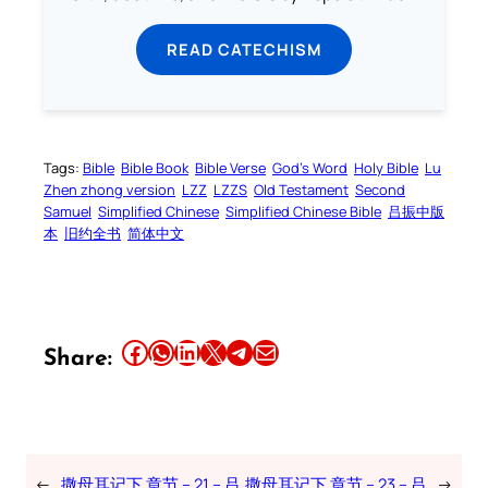
READ CATECHISM
Tags:
Bible
Bible Book
Bible Verse
God’s Word
Holy Bible
Lu
Zhen zhong version
LZZ
LZZS
Old Testament
Second
Samuel
Simplified Chinese
Simplified Chinese Bible
吕振中版
本
旧约全书
简体中文
Share this article on Facebook
Share this article on WhatsApp
Share this article on LinkedIn
Share this article on X
Share this article on Telegram
Email this Article
Share:
←
撒母耳记下 章节 – 21 – 吕
撒母耳记下 章节 – 23 – 吕
→