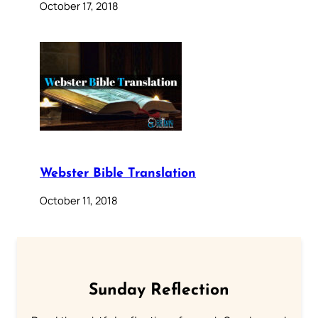
October 17, 2018
Webster Bible Translation
October 11, 2018
Sunday Reflection