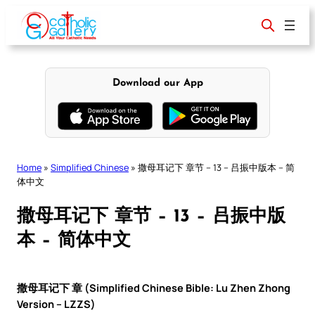
Skip
to
content
Download our App
Home
»
Simplified Chinese
»
撒母耳记下 章节 – 13 – 吕振中版本 – 简
体中文
撒母耳记下 章节 – 13 – 吕振中版
本 – 简体中文
撒母耳记下 章 (Simplified Chinese Bible: Lu Zhen Zhong
Version – LZZS)