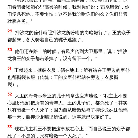
们看暗嫩喝酒心里高兴的时候，我对你们说：‘击杀暗嫩’，你
们便杀死他，不要惧怕；这不是我吩咐你们的么？你们只管
壮胆奋勇。”
29
押沙龙的僮仆就照押沙龙所吩咐的向暗嫩行了。王的众子
都起来，各人骑着自己的骡子逃跑了。
30
他们还在路上的时候，有风声传到大卫那里，说：“押沙
龙将王的众子都击杀掉了，没有留下一个。”
31
王就起来，撕裂衣服，躺在地上；所有站在王旁边的臣仆
也都撕裂衣服（传统：王的众臣仆都站在旁边，衣服撕
裂）。
32
大卫的哥哥示米亚的儿子约拿达应声地说：“我主上不要
心里说他们把所有的青年人、王的儿子们、都杀死了；其实
只有暗嫩一个人死了；因为自从暗嫩玷辱了押沙龙妹妹他玛
那一天，照押沙龙嘴里所说的、这事就已决定好了。
33
现在我主我王不要把这事放在心上，而自己说王的众子都
死了；不是的，只有暗嫩一个人死了。”