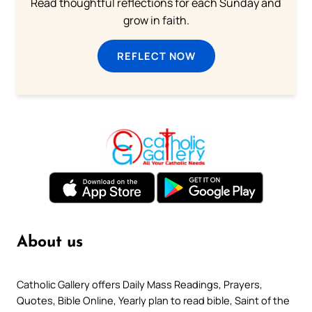
Read thoughtful reflections for each Sunday and
grow in faith.
REFLECT NOW
About us
Catholic Gallery offers Daily Mass Readings, Prayers,
Quotes, Bible Online, Yearly plan to read bible, Saint of the