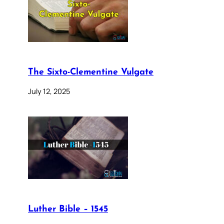
The Sixto-Clementine Vulgate
July 12, 2025
Luther Bible – 1545