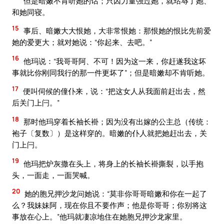
但是暗嫩不肯听她的话；只因力量强过她，就玷辱了她、
和她同寝。
15
事后、暗嫩大大恨她，大非常恨她：那恨她的恨比先前爱
她的爱更大；就对她说：“你起来、去吧。”
16
他玛说：“我哥哥阿、不可！因为这一来，你赶遂我这坏
事就比你刚同我行的那一件更坏了”；但是暗嫩却不肯听她。
17
便叫伺候的僮仆来，说：“把这女人从我面前赶出去，然
后关门上闩。”
18
那时他玛穿着长袖长褂；因为没有出嫁的公主总（传统：
袍子〔复数〕）是这样穿的。暗嫩的仆人就把她赶出去，关
门上闩。
19
他玛把炉灰撒在头上，将身上的长袖长褂撕裂，以手抱
头，一面走，一面哭喊。
20
她的胞兄押沙龙问她说：“莫非你哥哥暗嫩和你在一起了
么？我妹妹阿，现在你且不要作声；他是你哥哥；你别将这
事放在心上。”他玛就凄凉地住在她胞兄押沙龙家里。