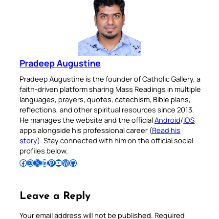
Pradeep Augustine
Pradeep Augustine is the founder of Catholic Gallery, a
faith-driven platform sharing Mass Readings in multiple
languages, prayers, quotes, catechism, Bible plans,
reflections, and other spiritual resources since 2013.
He manages the website and the official
Android
/
iOS
apps alongside his professional career (
Read his
story
). Stay connected with him on the official social
profiles below.
Follow Pradeep on Facebook
Follow Pradeep on Instagram
Follow Pradeep on X
Follow Pradeep on LinkedIn
Follow Pradeep on Pinterest
Subscribe to Pradeep’s Youtube Channel
Follow Pradeep on WordPress
Follow Pradeep on GitHub
Leave a Reply
Your email address will not be published.
Required