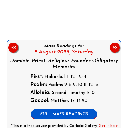
Follow us on Facebook
Follow us on Instagram
Follow us on X
Subscribe to our YouTube Channel
Follow us on WhatsApp
Mass Readings for
<<
>>
8 August 2026,
Saturday
Dominic, Priest, Religious Founder Obligatory
Memorial
First:
Habakkuk 1: 12 - 2: 4
Psalm:
Psalms 9: 8-9, 10-11, 12-13
Alleluia:
Second Timothy 1: 10
Gospel:
Matthew 17: 14-20
FULL MASS READINGS
*This is a free service provided by Catholic Gallery.
Get it here