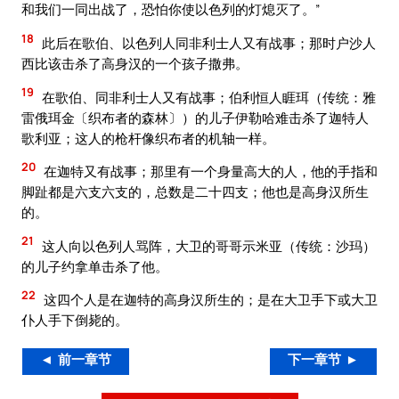
和我们一同出战了，恐怕你使以色列的灯熄灭了。”
18
此后在歌伯、以色列人同非利士人又有战事；那时户沙人
西比该击杀了高身汉的一个孩子撒弗。
19
在歌伯、同非利士人又有战事；伯利恒人睚珥（传统：雅
雷俄珥金〔织布者的森林〕）的儿子伊勒哈难击杀了迦特人
歌利亚；这人的枪杆像织布者的机轴一样。
20
在迦特又有战事；那里有一个身量高大的人，他的手指和
脚趾都是六支六支的，总数是二十四支；他也是高身汉所生
的。
21
这人向以色列人骂阵，大卫的哥哥示米亚（传统：沙玛）
的儿子约拿单击杀了他。
22
这四个人是在迦特的高身汉所生的；是在大卫手下或大卫
仆人手下倒毙的。
◄ 前一章节
下一章节 ►