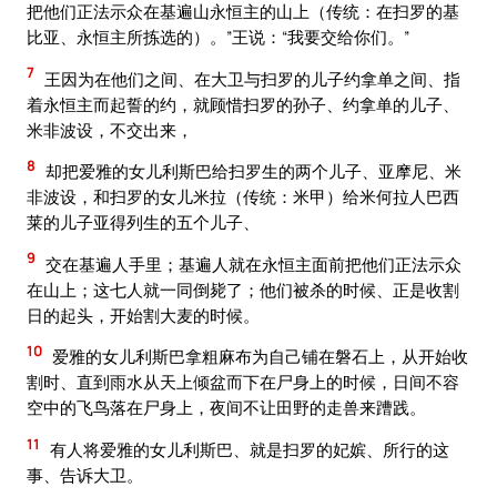
把他们正法示众在基遍山永恒主的山上（传统：在扫罗的基
比亚、永恒主所拣选的）。”王说：“我要交给你们。”
7
王因为在他们之间、在大卫与扫罗的儿子约拿单之间、指
着永恒主而起誓的约，就顾惜扫罗的孙子、约拿单的儿子、
米非波设，不交出来，
8
却把爱雅的女儿利斯巴给扫罗生的两个儿子、亚摩尼、米
非波设，和扫罗的女儿米拉（传统：米甲）给米何拉人巴西
莱的儿子亚得列生的五个儿子、
9
交在基遍人手里；基遍人就在永恒主面前把他们正法示众
在山上；这七人就一同倒毙了；他们被杀的时候、正是收割
日的起头，开始割大麦的时候。
10
爱雅的女儿利斯巴拿粗麻布为自己铺在磐石上，从开始收
割时、直到雨水从天上倾盆而下在尸身上的时候，日间不容
空中的飞鸟落在尸身上，夜间不让田野的走兽来蹧践。
11
有人将爱雅的女儿利斯巴、就是扫罗的妃嫔、所行的这
事、告诉大卫。