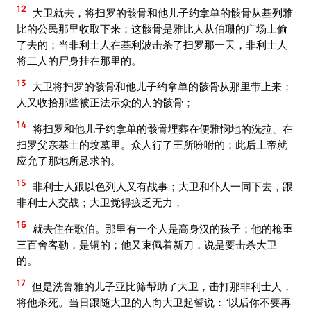
12
大卫就去，将扫罗的骸骨和他儿子约拿单的骸骨从基列雅
比的公民那里收取下来；这骸骨是雅比人从伯珊的广场上偷
了去的；当非利士人在基利波击杀了扫罗那一天，非利士人
将二人的尸身挂在那里的。
13
大卫将扫罗的骸骨和他儿子约拿单的骸骨从那里带上来；
人又收拾那些被正法示众的人的骸骨；
14
将扫罗和他儿子约拿单的骸骨埋葬在便雅悯地的洗拉、在
扫罗父亲基士的坟墓里。众人行了王所吩咐的；此后上帝就
应允了那地所恳求的。
15
非利士人跟以色列人又有战事；大卫和仆人一同下去，跟
非利士人交战；大卫觉得疲乏无力，
16
就去住在歌伯。那里有一个人是高身汉的孩子；他的枪重
三百舍客勒，是铜的；他又束佩着新刀，说是要击杀大卫
的。
17
但是洗鲁雅的儿子亚比筛帮助了大卫，击打那非利士人，
将他杀死。当日跟随大卫的人向大卫起誓说：“以后你不要再