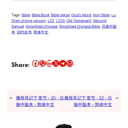
Tags:
Bible
Bible Book
Bible Verse
God’s Word
Holy Bible
Lu
Zhen zhong version
LZZ
LZZS
Old Testament
Second
Samuel
Simplified Chinese
Simplified Chinese Bible
吕振中版
本
旧约全书
简体中文
Share this article on Facebook
Share this article on WhatsApp
Share this article on LinkedIn
Share this article on X
Share this article on Telegram
Email this Article
Share:
←
撒母耳记下 章节 – 20 – 吕
撒母耳记下 章节 – 22 – 吕
→
振中版本 – 简体中文
振中版本 – 简体中文