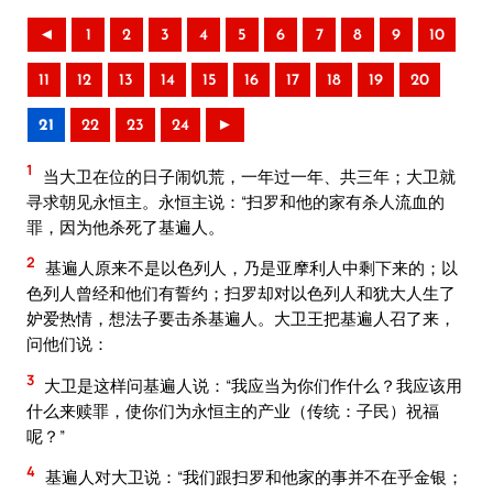
◄
1
2
3
4
5
6
7
8
9
10
11
12
13
14
15
16
17
18
19
20
21
22
23
24
►
1
当大卫在位的日子闹饥荒，一年过一年、共三年；大卫就
寻求朝见永恒主。永恒主说：“扫罗和他的家有杀人流血的
罪，因为他杀死了基遍人。
2
基遍人原来不是以色列人，乃是亚摩利人中剩下来的；以
色列人曾经和他们有誓约；扫罗却对以色列人和犹大人生了
妒爱热情，想法子要击杀基遍人。大卫王把基遍人召了来，
问他们说：
3
大卫是这样问基遍人说：“我应当为你们作什么？我应该用
什么来赎罪，使你们为永恒主的产业（传统：子民）祝福
呢？”
4
基遍人对大卫说：“我们跟扫罗和他家的事并不在乎金银；