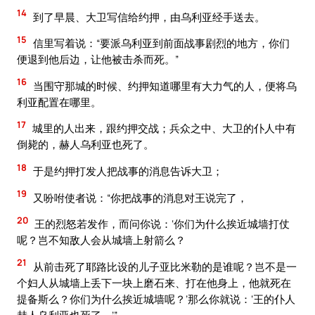
14
到了早晨、大卫写信给约押，由乌利亚经手送去。
15
信里写着说：“要派乌利亚到前面战事剧烈的地方，你们
便退到他后边，让他被击杀而死。”
16
当围守那城的时候、约押知道哪里有大力气的人，便将乌
利亚配置在哪里。
17
城里的人出来，跟约押交战；兵众之中、大卫的仆人中有
倒毙的，赫人乌利亚也死了。
18
于是约押打发人把战事的消息告诉大卫；
19
又吩咐使者说：“你把战事的消息对王说完了，
20
王的烈怒若发作，而问你说：‘你们为什么挨近城墙打仗
呢？岂不知敌人会从城墙上射箭么？
21
从前击死了耶路比设的儿子亚比米勒的是谁呢？岂不是一
个妇人从城墙上丢下一块上磨石来、打在他身上，他就死在
提备斯么？你们为什么挨近城墙呢？’那么你就说：‘王的仆人
赫人乌利亚也死了。’”