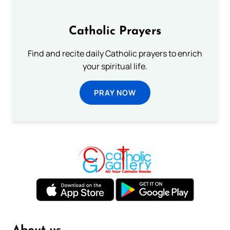
Catholic Prayers
Find and recite daily Catholic prayers to enrich
your spiritual life.
PRAY NOW