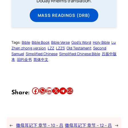
Douay Rheims translation.
MASS READINGS (DRB)
Tags:
Bible
Bible Book
Bible Verse
God’s Word
Holy Bible
Lu
Zhen zhong version
LZZ
LZZS
Old Testament
Second
Samuel
Simplified Chinese
Simplified Chinese Bible
吕振中版
本
旧约全书
简体中文
Share this article on Facebook
Share this article on WhatsApp
Share this article on LinkedIn
Share this article on X
Share this article on Telegram
Email this Article
Share:
←
撒母耳记下 章节 – 10 – 吕
撒母耳记下 章节 – 12 – 吕
→