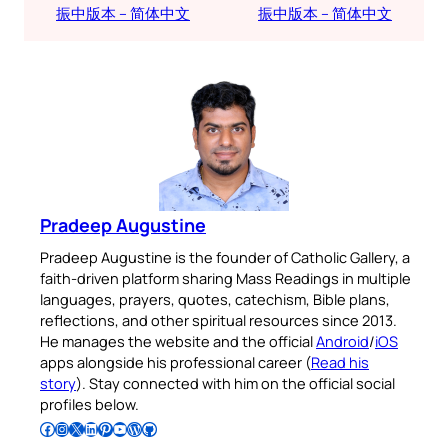
振中版本 – 简体中文
振中版本 – 简体中文
Pradeep Augustine
Pradeep Augustine is the founder of Catholic Gallery, a
faith-driven platform sharing Mass Readings in multiple
languages, prayers, quotes, catechism, Bible plans,
reflections, and other spiritual resources since 2013.
He manages the website and the official
Android
/
iOS
apps alongside his professional career (
Read his
story
). Stay connected with him on the official social
profiles below.
Follow Pradeep on Facebook
Follow Pradeep on Instagram
Follow Pradeep on X
Follow Pradeep on LinkedIn
Follow Pradeep on Pinterest
Subscribe to Pradeep’s Youtube Channel
Follow Pradeep on WordPress
Follow Pradeep on GitHub