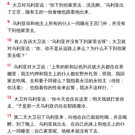
8
大卫对乌利亚说：“你下到你家里去，洗洗脚。”乌利亚出
了王宫，随有王的一份食物也跟着他出来。
9
乌利亚却和他主上所有的仆人一同睡在王宫门外，并没有
下到他家里去。
10
有人告诉大卫说：“乌利亚并没有下到家里去呀”；大卫就
对乌利亚说：“你、你不是从远路上来么？为什么不下到你家
里去呢？”
11
乌利亚对大卫说：“上帝的柜和以色列兵犹大兵都住在草
棚里；我主约押和我主上的仆人都在野外扎营；而我、我回
家去吃喝、去和妻子同寝么？我指着永活的永恒主（传统：
你活着）、也指着你的性命来起誓，我决不这样行。”
12
大卫对乌利亚说：“你今天也住在这里；明天我就打发你
走。”于是那一天乌利亚仍住在耶路撒冷。
13
第二天大卫召了乌利亚来，叫他在自己面前吃喝，并且喝
醉。到了晚上、乌利亚就出去、在自己的床上和他主上的仆
人一同睡觉；自己家里呢、他根本就没有下去。