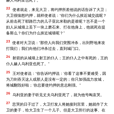
22
使者就走，来见大卫，将约押所差他说的话告诉了大卫；
大卫很恼怒约押，就样使者说：“你们为什么挨近城交战呢？
从前击死了耶路巴力的儿子亚比米勒的是谁呢？岂不是一个
妇人从城墙上丢下一块上磨石来、打在他身上，他就死在提
备斯么？你们为什么挨近城墙呢？”
23
使者对大卫说：“那些人向我们突围冲杀，出到野地来攻
打我们；我们向他们冲杀过去，直到城门口。
24
射箭的从城墙上射王的仆人；王的仆人之中有死的，王的
仆人赫人乌利亚也死了。”
25
王对使者说：“你告诉约押说：‘你看了这事不要难受，因
为刀剑吞灭这人或那人是没有一定的；你只加强战力攻城，
将城翻毁好啦；’你总要使约押的意志刚强。”
26
乌利亚的妻子听见丈夫乌利亚死了，就为他号啕哀哭。
27
悲哭的日子过了，大卫打发人将她接到宫里，她就作了大
卫的妻子，给大卫生了一个儿子。但是大卫所行的这事、在