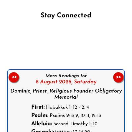
Stay Connected
Follow us on Facebook
Follow us on Instagram
Follow us on X
Subscribe to our YouTube Channel
Follow us on WhatsApp
Mass Readings for
<<
>>
8 August 2026,
Saturday
Dominic, Priest, Religious Founder Obligatory
Memorial
First:
Habakkuk 1: 12 - 2: 4
Psalm:
Psalms 9: 8-9, 10-11, 12-13
Alleluia:
Second Timothy 1: 10