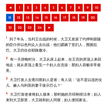
◄
1
2
3
4
5
6
7
8
9
10
11
12
13
14
15
16
17
18
19
20
21
22
23
24
►
1
到了年头，当列王出战的时候，大卫又差派了约押和跟随
的臣仆并以色列众人去出战：他们蹂躏了亚扪人，围困拉
巴。大卫仍住在耶路撒冷。
2
有一天傍晚时分、大卫从床上起来，在王宫的房顶上来回
地走；就从房顶上看见一个妇人在洗澡：那妇人容貌非常俊
美。
3
大卫打发人去查问那妇人是谁；有人说：“这不是以连的女
儿、赫人乌利亚的妻子拔示巴么？”
4
大卫打发使者将妇人接来；那时她的月经刚得洁净；妇人
来到大卫那里，大卫就和妇人同寝，妇人便回家去。