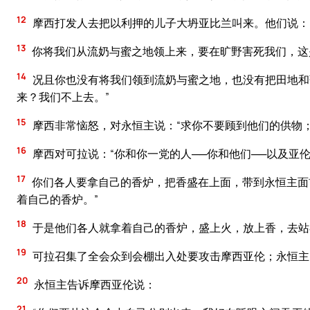
12
摩西打发人去把以利押的儿子大坍亚比兰叫来。他们说：
13
你将我们从流奶与蜜之地领上来，要在旷野害死我们，这
14
况且你也没有将我们领到流奶与蜜之地，也没有把田地和
来？我们不上去。”
15
摩西非常恼怒，对永恒主说：“求你不要顾到他们的供物
16
摩西对可拉说：“你和你一党的人──你和他们──以及亚
17
你们各人要拿自己的香炉，把香盛在上面，带到永恒主面
着自己的香炉。”
18
于是他们各人就拿着自己的香炉，盛上火，放上香，去站
19
可拉召集了全会众到会棚出入处要攻击摩西亚伦；永恒主
20
永恒主告诉摩西亚伦说：
21