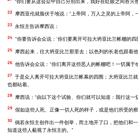
“你们要从这会众中自己分别出来，我好在眨眼之间吞灭他
22
摩西亚伦就脸伏于地说：“上帝阿，万人之灵的上帝阿，
23
永恒主告诉摩西说：
24
“你要告诉会众说：‘你们要离开可拉大坍亚比兰帐棚的四围
25
摩西起来，往大坍亚比兰那里去；以色列的长老也跟着
26
他告诉会众说：“你们离开这些恶人的帐棚吧！一切属于
27
于是众人离开可拉大坍亚比兰帐幕的四围；大坍亚比兰就
也都站着。
28
摩西说：“由以下这个试验、你们就可以知道：我行这一
29
假如这些人死、正像一切人死的样子，或是他们所受的察
30
倘若永恒主创作出一件创举，而土地开了口，把他们和一
知道这些人藐视了永恒主的。”