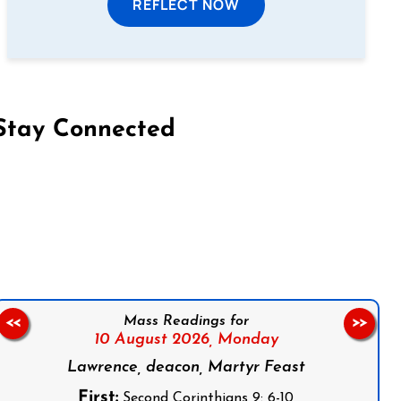
REFLECT NOW
Stay Connected
on Facebook
Follow us on Instagram
Follow us on X
Subscribe to our YouTube Channel
Follow us on WhatsApp
Mass Readings for
<<
>>
10 August 2026,
Monday
Lawrence, deacon, Martyr Feast
First:
Second Corinthians 9: 6-10