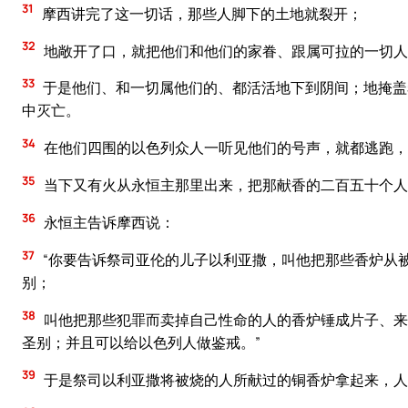
31
摩西讲完了这一切话，那些人脚下的土地就裂开；
32
地敞开了口，就把他们和他们的家眷、跟属可拉的一切人
33
于是他们、和一切属他们的、都活活地下到阴间；地掩盖
中灭亡。
34
在他们四围的以色列众人一听见他们的号声，就都逃跑，
35
当下又有火从永恒主那里出来，把那献香的二百五十个人
36
永恒主告诉摩西说：
37
“你要告诉祭司亚伦的儿子以利亚撒，叫他把那些香炉从
别；
38
叫他把那些犯罪而卖掉自己性命的人的香炉锤成片子、来
圣别；并且可以给以色列人做鉴戒。”
39
于是祭司以利亚撒将被烧的人所献过的铜香炉拿起来，人