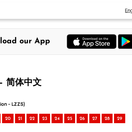
Eng
load our App
 – 简体中文
ion – LZZS)
20
21
22
23
24
25
26
27
28
29