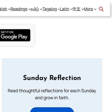
lish
Readings
தமிழ்
Tagalog
Latin
中文
More
Sunday Reflection
Read thoughtful reflections for each Sunday
and grow in faith.