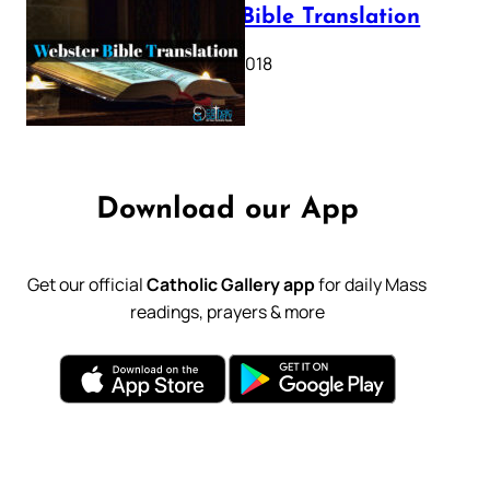
Webster Bible Translation
October 11, 2018
Download our App
Get our official
Catholic Gallery app
for daily Mass
readings, prayers & more