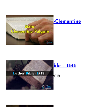
The Sixto-Clementine
Vulgate
July 12, 2025
Luther Bible – 1545
October 17, 2018