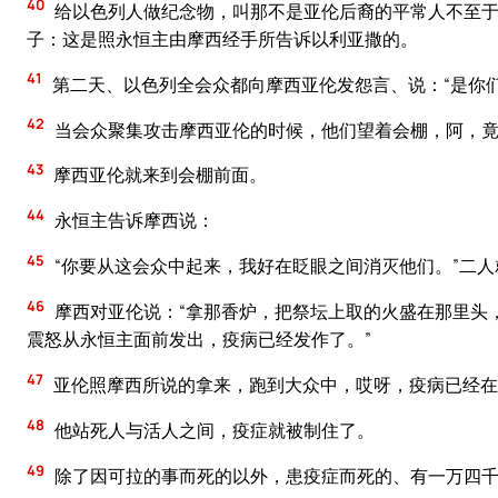
40
给以色列人做纪念物，叫那不是亚伦后裔的平常人不至于
子：这是照永恒主由摩西经手所告诉以利亚撒的。
41
第二天、以色列全会众都向摩西亚伦发怨言、说：“是你
42
当会众聚集攻击摩西亚伦的时候，他们望着会棚，阿，竟
43
摩西亚伦就来到会棚前面。
44
永恒主告诉摩西说：
45
“你要从这会众中起来，我好在眨眼之间消灭他们。”二
46
摩西对亚伦说：“拿那香炉，把祭坛上取的火盛在那里头
震怒从永恒主面前发出，疫病已经发作了。”
47
亚伦照摩西所说的拿来，跑到大众中，哎呀，疫病已经在
48
他站死人与活人之间，疫症就被制住了。
49
除了因可拉的事而死的以外，患疫症而死的、有一万四