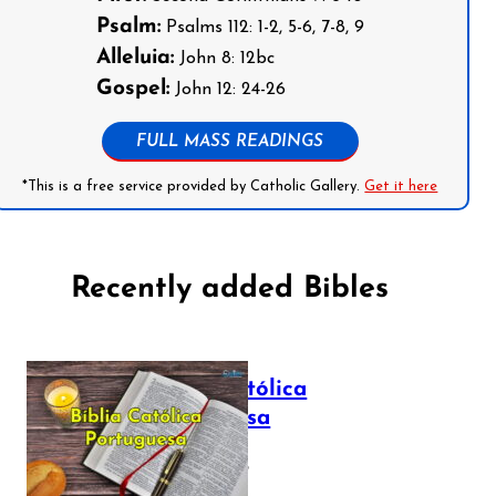
Psalm:
Psalms 112: 1-2, 5-6, 7-8, 9
Alleluia:
John 8: 12bc
Gospel:
John 12: 24-26
FULL MASS READINGS
*This is a free service provided by Catholic Gallery.
Get it here
Recently added Bibles
Bíblia Católica
Portuguesa
July 16, 2025