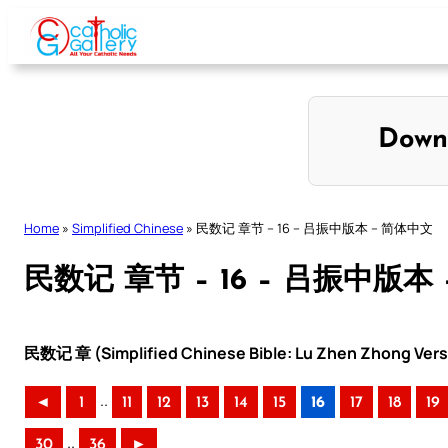
Skip
to
content
Down
Home
»
Simplified Chinese
»
民数记 章节 – 16 – 吕振中版本 – 简体中文
民数记 章节 – 16 – 吕振中版本
民数记 章 (Simplified Chinese Bible: Lu Zhen Zhong Vers
..
◄
1
11
12
13
14
15
16
17
18
19
..
30
36
►