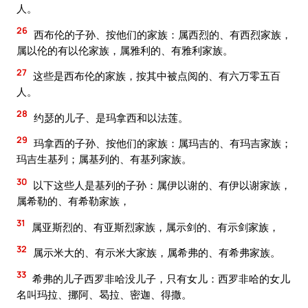
人。
26
西布伦的子孙、按他们的家族：属西烈的、有西烈家族，
属以伦的有以伦家族，属雅利的、有雅利家族。
27
这些是西布伦的家族，按其中被点阅的、有六万零五百
人。
28
约瑟的儿子、是玛拿西和以法莲。
29
玛拿西的子孙、按他们的家族：属玛吉的、有玛吉家族；
玛吉生基列；属基列的、有基列家族。
30
以下这些人是基列的子孙：属伊以谢的、有伊以谢家族，
属希勒的、有希勒家族，
31
属亚斯烈的、有亚斯烈家族，属示剑的、有示剑家族，
32
属示米大的、有示米大家族，属希弗的、有希弗家族。
33
希弗的儿子西罗非哈没儿子，只有女儿：西罗非哈的女儿
名叫玛拉、挪阿、曷拉、密迦、得撒。