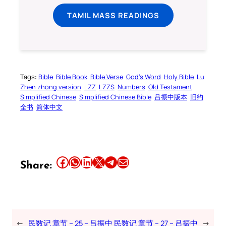
TAMIL MASS READINGS
Tags:
Bible
Bible Book
Bible Verse
God’s Word
Holy Bible
Lu
Zhen zhong version
LZZ
LZZS
Numbers
Old Testament
Simplified Chinese
Simplified Chinese Bible
吕振中版本
旧约
全书
简体中文
Share this article on Facebook
Share this article on WhatsApp
Share this article on LinkedIn
Share this article on X
Share this article on Telegram
Email this Article
Share:
←
民数记 章节 – 25 – 吕振中
民数记 章节 – 27 – 吕振中
→