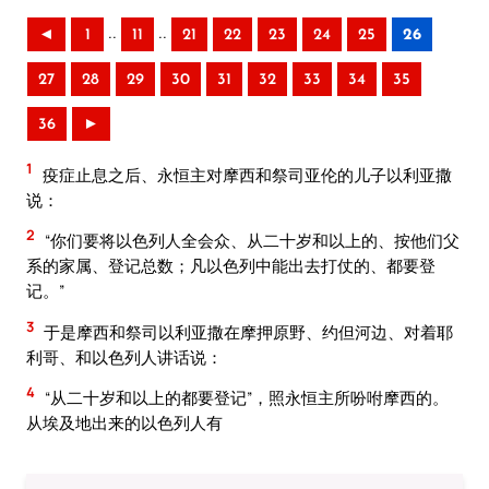
..
..
◄
1
11
21
22
23
24
25
26
27
28
29
30
31
32
33
34
35
36
►
1
疫症止息之后、永恒主对摩西和祭司亚伦的儿子以利亚撒
说：
2
“你们要将以色列人全会众、从二十岁和以上的、按他们父
系的家属、登记总数；凡以色列中能出去打仗的、都要登
记。”
3
于是摩西和祭司以利亚撒在摩押原野、约但河边、对着耶
利哥、和以色列人讲话说：
4
“从二十岁和以上的都要登记”，照永恒主所吩咐摩西的。
从埃及地出来的以色列人有