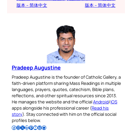
版本 – 简体中文
版本 – 简体中文
Pradeep Augustine
Pradeep Augustine is the founder of Catholic Gallery, a
faith-driven platform sharing Mass Readings in multiple
languages, prayers, quotes, catechism, Bible plans,
reflections, and other spiritual resources since 2013.
He manages the website and the official
Android
/
iOS
apps alongside his professional career (
Read his
story
). Stay connected with him on the official social
profiles below.
Follow Pradeep on Facebook
Follow Pradeep on Instagram
Follow Pradeep on X
Follow Pradeep on LinkedIn
Follow Pradeep on Pinterest
Subscribe to Pradeep’s Youtube Channel
Follow Pradeep on WordPress
Follow Pradeep on GitHub