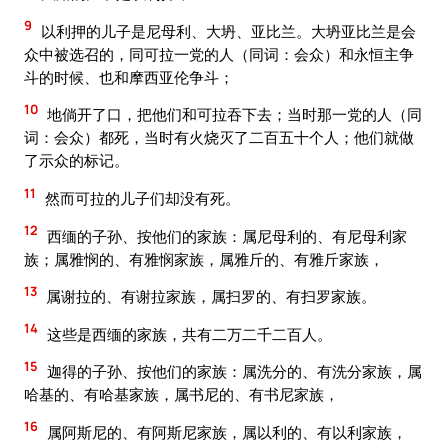
9
以利押的儿子是尼母利、大坍、亚比兰。大坍亚比兰是会
众中被选召的，同可拉一党的人（同词：会众）和永恒主争
斗的时候、也和摩西亚伦争斗；
10
地倘开了口，把他们和可拉吞下去；当时那一党的人（同
词：会众）都死，当时有火烧灭了二百五十个人；他们就做
了示众的标记。
11
然而可拉的儿子们却没有死。
12
西缅的子孙、按他们的家族：属尼母利的、有尼母利家
族；属雅悯的、有雅悯家族，属雅斤的、有雅斤家族，
13
属谢拉的、有谢拉家族，属扫罗的、有扫罗家族。
14
这些是西缅的家族，共有二万二千二百人。
15
迦得的子孙、按他们的家族：属洗分的、有洗分家族，属
哈基的、有哈基家族，属书尼的、有书尼家族，
16
属阿斯尼的、有阿斯尼家族，属以利的、有以利家族，