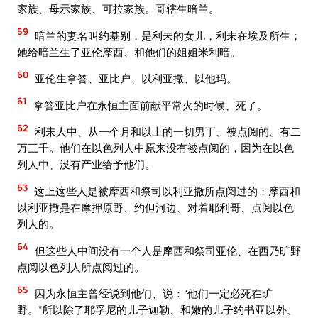
家族、母示家族、可拉家族。哥辖生暗兰。
59
暗兰的妻名叫约基别，是利未的女儿，利未在埃及所生；
她给暗兰生了亚伦摩西、和他们的姐姐米利暗。
60
亚伦生拿答、亚比户、以利亚撒、以他玛。
61
拿答亚比户在永恒主面前献平常火的时候、死了。
62
利未人中、从一个月和以上的一切男丁、被点阅的、有二
万三千。他们在以色列人中原来没有被点阅的，因为在以色
列人中、没有产业给予他们。
63
这上这些人是被摩西和祭司以利亚撒所点阅过的；摩西和
以利亚撒是在摩押原野、约但河边、对着耶利哥、点阅以色
列人的。
64
但这些人中间没有一个人是摩西和祭司亚伦、在西乃旷野
点阅以色列人所点阅过的。
65
因为永恒主曾经说到他们、说：“他们一定必死在旷
野。”所以除了耶孚尼的儿子迦勒、和嫩的儿子约书亚以外、