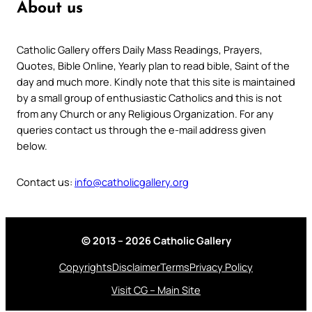
About us
Catholic Gallery offers Daily Mass Readings, Prayers,
Quotes, Bible Online, Yearly plan to read bible, Saint of the
day and much more. Kindly note that this site is maintained
by a small group of enthusiastic Catholics and this is not
from any Church or any Religious Organization. For any
queries contact us through the e-mail address given
below.
Contact us:
info@catholicgallery.org
© 2013 – 2026 Catholic Gallery
Copyrights
Disclaimer
Terms
Privacy Policy
Visit CG – Main Site