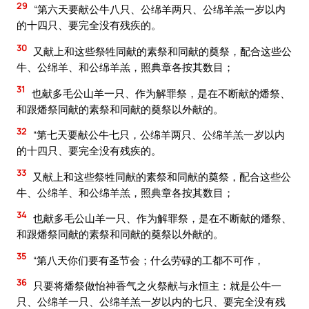
29
“第六天要献公牛八只、公绵羊两只、公绵羊羔一岁以内
的十四只、要完全没有残疾的。
30
又献上和这些祭牲同献的素祭和同献的奠祭，配合这些公
牛、公绵羊、和公绵羊羔，照典章各按其数目；
31
也献多毛公山羊一只、作为解罪祭，是在不断献的燔祭、
和跟燔祭同献的素祭和同献的奠祭以外献的。
32
“第七天要献公牛七只，公绵羊两只、公绵羊羔一岁以内
的十四只、要完全没有残疾的。
33
又献上和这些祭牲同献的素祭和同献的奠祭，配合这些公
牛、公绵羊、和公绵羊羔，照典章各按其数目；
34
也献多毛公山羊一只、作为解罪祭，是在不断献的燔祭、
和跟燔祭同献的素祭和同献的奠祭以外献的。
35
“第八天你们要有圣节会；什么劳碌的工都不可作，
36
只要将燔祭做怡神香气之火祭献与永恒主：就是公牛一
只、公绵羊一只、公绵羊羔一岁以内的七只、要完全没有残