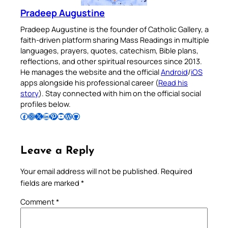
Pradeep Augustine
Pradeep Augustine is the founder of Catholic Gallery, a
faith-driven platform sharing Mass Readings in multiple
languages, prayers, quotes, catechism, Bible plans,
reflections, and other spiritual resources since 2013.
He manages the website and the official
Android
/
iOS
apps alongside his professional career (
Read his
story
). Stay connected with him on the official social
profiles below.
Follow Pradeep on Facebook
Follow Pradeep on Instagram
Follow Pradeep on X
Follow Pradeep on LinkedIn
Follow Pradeep on Pinterest
Subscribe to Pradeep’s Youtube Channel
Follow Pradeep on WordPress
Follow Pradeep on GitHub
Leave a Reply
Your email address will not be published.
Required
fields are marked
*
Comment
*