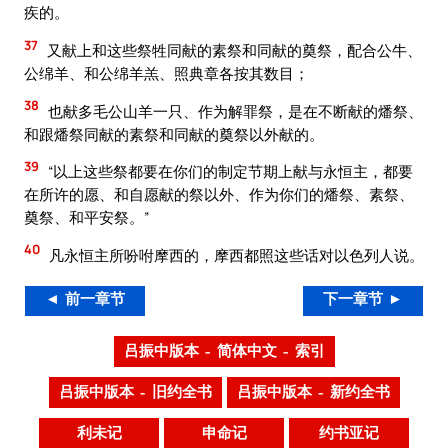
疾的。
37
又献上和这些祭牲同献的素祭和同献的奠祭，配合公牛、
公绵羊、和公绵羊羔、照典章各按其数目；
38
也献多毛公山羊一只、作为解罪祭，是在不断献的燔祭、
和跟燔祭同献的素祭和同献的奠祭以外献的。
39
“以上这些祭都要在你们的制定节期上献与永恒主，都要
在所许的愿、和自愿献的祭以外、作为你们的燔祭、素祭、
奠祭、和平安祭。”
40
凡永恒主所吩咐摩西的，摩西都照这些话对以色列人说。
◄ 前一章节
下一章节 ►
吕振中版本 – 简体中文 – 索引
吕振中版本 – 旧约全书
吕振中版本 – 新约全书
利未记
申命记
约书亚记