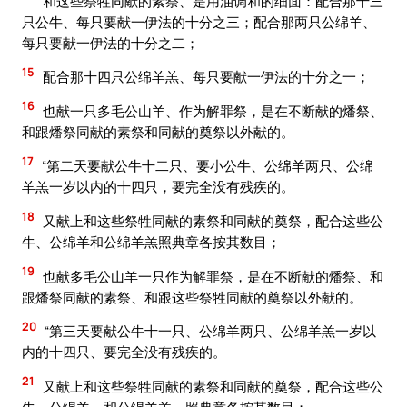
和这些祭牲同献的素祭、是用油调和的细面：配合那十三
只公牛、每只要献一伊法的十分之三；配合那两只公绵羊、
每只要献一伊法的十分之二；
15
配合那十四只公绵羊羔、每只要献一伊法的十分之一；
16
也献一只多毛公山羊、作为解罪祭，是在不断献的燔祭、
和跟燔祭同献的素祭和同献的奠祭以外献的。
17
“第二天要献公牛十二只、要小公牛、公绵羊两只、公绵
羊羔一岁以内的十四只，要完全没有残疾的。
18
又献上和这些祭牲同献的素祭和同献的奠祭，配合这些公
牛、公绵羊和公绵羊羔照典章各按其数目；
19
也献多毛公山羊一只作为解罪祭，是在不断献的燔祭、和
跟燔祭同献的素祭、和跟这些祭牲同献的奠祭以外献的。
20
“第三天要献公牛十一只、公绵羊两只、公绵羊羔一岁以
内的十四只、要完全没有残疾的。
21
又献上和这些祭牲同献的素祭和同献的奠祭，配合这些公
牛、公绵羊、和公绵羊羔，照典章各按其数目；