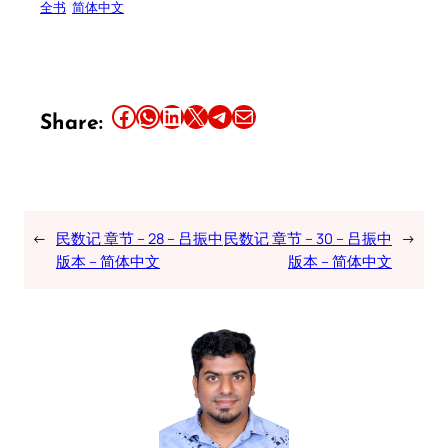
全书
简体中文
Share this article on Facebook
Share this article on WhatsApp
Share this article on LinkedIn
Share this article on X
Share this article on Telegram
Email this Article
Share:
←
民数记 章节 – 28 – 吕振中
民数记 章节 – 30 – 吕振中
→
版本 – 简体中文
版本 – 简体中文