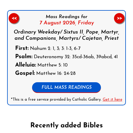
Mass Readings for
<<
>>
7 August 2026,
Friday
Ordinary Weekday/ Sixtus II, Pope, Martyr,
and Companions, Martyrs/ Cajetan, Priest
First:
Nahum 2: 1, 3; 3: 1-3, 6-7
Psalm:
Deuteronomy 32: 35cd-36ab, 39abcd, 41
Alleluia:
Matthew 5: 10
Gospel:
Matthew 16: 24-28
FULL MASS READINGS
*This is a free service provided by Catholic Gallery.
Get it here
Recently added Bibles