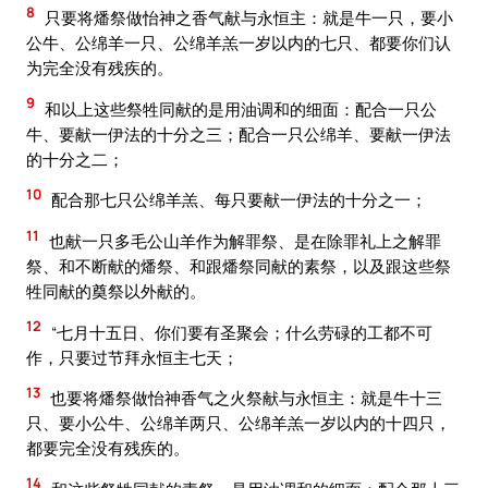
8
只要将燔祭做怡神之香气献与永恒主：就是牛一只，要小
公牛、公绵羊一只、公绵羊羔一岁以内的七只、都要你们认
为完全没有残疾的。
9
和以上这些祭牲同献的是用油调和的细面：配合一只公
牛、要献一伊法的十分之三；配合一只公绵羊、要献一伊法
的十分之二；
10
配合那七只公绵羊羔、每只要献一伊法的十分之一；
11
也献一只多毛公山羊作为解罪祭、是在除罪礼上之解罪
祭、和不断献的燔祭、和跟燔祭同献的素祭，以及跟这些祭
牲同献的奠祭以外献的。
12
“七月十五日、你们要有圣聚会；什么劳碌的工都不可
作，只要过节拜永恒主七天；
13
也要将燔祭做怡神香气之火祭献与永恒主：就是牛十三
只、要小公牛、公绵羊两只、公绵羊羔一岁以内的十四只，
都要完全没有残疾的。
14