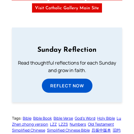
Visit Catholic Gallery Main Site
Sunday Reflection
Read thoughtful reflections for each Sunday
and grow in faith.
REFLECT NOW
Tags:
Bible
Bible Book
Bible Verse
God’s Word
Holy Bible
Lu
Zhen zhong version
LZZ
LZZS
Numbers
Old Testament
Simplified Chinese
Simplified Chinese Bible
吕振中版本
旧约