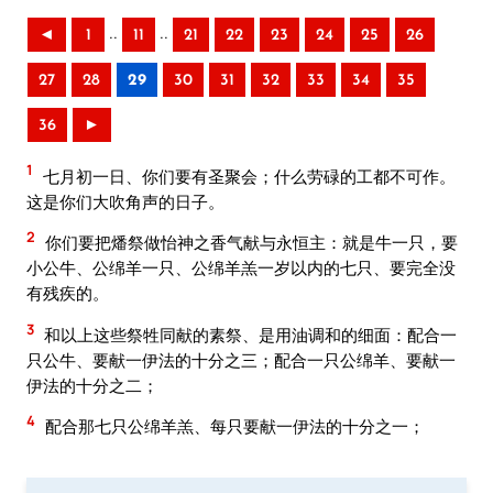
..
..
◄
1
11
21
22
23
24
25
26
27
28
29
30
31
32
33
34
35
36
►
1
七月初一日、你们要有圣聚会；什么劳碌的工都不可作。
这是你们大吹角声的日子。
2
你们要把燔祭做怡神之香气献与永恒主：就是牛一只，要
小公牛、公绵羊一只、公绵羊羔一岁以内的七只、要完全没
有残疾的。
3
和以上这些祭牲同献的素祭、是用油调和的细面：配合一
只公牛、要献一伊法的十分之三；配合一只公绵羊、要献一
伊法的十分之二；
4
配合那七只公绵羊羔、每只要献一伊法的十分之一；