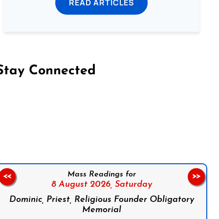
READ ARTICLES
Stay Connected
on Facebook
Follow us on Instagram
Follow us on X
Subscribe to our YouTube Channel
Follow us on WhatsApp
Mass Readings for
<<
>>
8 August 2026,
Saturday
Dominic, Priest, Religious Founder Obligatory
Memorial