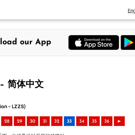
Eng
load our App
 – 简体中文
ion – LZZS)
28
29
30
31
32
33
34
35
36
►