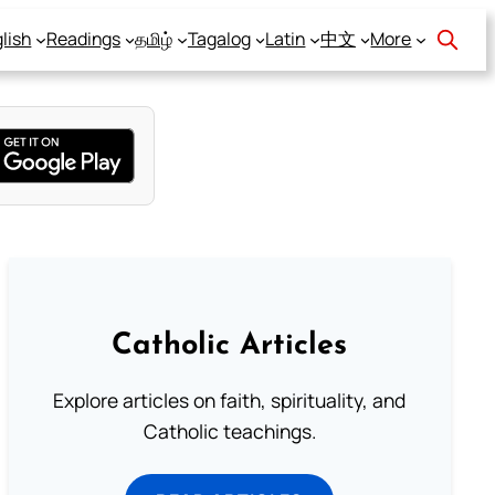
lish
Readings
தமிழ்
Tagalog
Latin
中文
More
Catholic Articles
Explore articles on faith, spirituality, and
Catholic teachings.