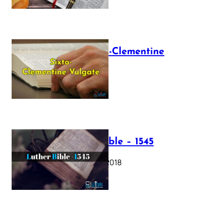
The Sixto-Clementine
Vulgate
July 12, 2025
Luther Bible – 1545
October 17, 2018