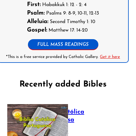
First:
Habakkuk 1: 12 - 2: 4
Psalm:
Psalms 9: 8-9, 10-11, 12-13
Alleluia:
Second Timothy 1: 10
Gospel:
Matthew 17: 14-20
FULL MASS READINGS
*This is a free service provided by Catholic Gallery.
Get it here
Recently added Bibles
Bíblia Católica
Portuguesa
July 16, 2025