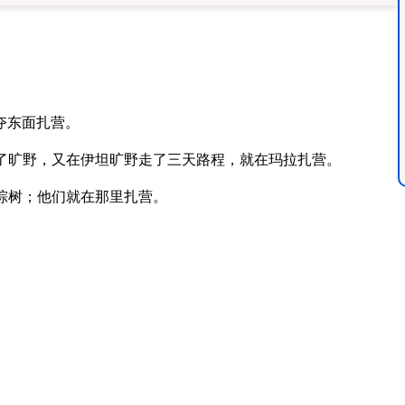
夺东面扎营。
了旷野，又在伊坦旷野走了三天路程，就在玛拉扎营。
棕树；他们就在那里扎营。