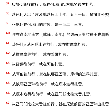
37
从加低斯往前行，就在何珥山以东地的边界扎营。
38
以色列人出了埃及地以后四十年、五月一日、祭司亚伦照
39
亚伦死在何珥山的时候、是一百二十三岁。
40
住在迦南地南方（或译：南地）的迦南人亚拉得王也曾
41
以色列人从何珥山往前行，就在撒摩拿扎营。
42
从撒摩拿往前行，就在普嫩扎营。
43
从普嫩往前行，就在阿伯扎营。
44
从阿伯往前行，就在以耶亚巴琳、摩押的边界扎营。
45
从以耶亚巴琳往前行，就在底本迦得扎营。
46
从底本迦得往前行，就在亚门低比拉太音扎营。
47
从亚门低比拉太音往前行，就在尼波前面的亚巴琳山扎营