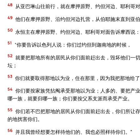
48
从亚巴琳山往前行，就在摩押原野、约但河边、耶利哥
49
他们在摩押原野、沿约但河边扎营，从伯耶施末直到亚
50
永恒主在摩押原野、约但河边、耶利哥对面告诉摩西说
51
“你要告诉以色列人说：你们过约但到迦南地的时候，
52
就要把那地所有的居民从你们面前赶出去，毁坏他们一切
坛；
53
你们就要取得那地以为业，住在那里，因为我把那地给了
54
你们要按家族凭拈阄承受那地以为业；人多的、要把产业
哪一族，就要归哪一族；你们要按父系支派而承受产业。
55
你们若不巴把那地的居民从你们面前赶出去，你们所让存
的地扰害你们。
56
并且我曾经想要怎样待他们的、我也必照样待你们。”