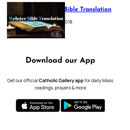
Webster Bible Translation
October 11, 2018
Download our App
Get our official
Catholic Gallery app
for daily Mass
readings, prayers & more