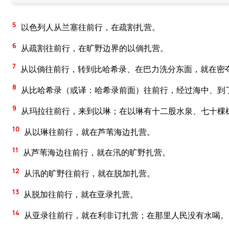
5
以色列人从兰塞往前行，在疏割扎营。
6
从疏割往前行，在旷野边界的以倘扎营。
7
从以倘往前行，转到比哈希录、在巴力洗分东面，就在密
8
从比哈希录（或译：哈希录前面）往前行，经过海中、到
9
从玛拉往前行，来到以琳；在以琳有十二股水泉、七十棵
10
从以琳往前行，就在芦苇海边扎营。
11
从芦苇海边往前行，就在汛的旷野扎营。
12
从汛的旷野往前行，就在脱加扎营。
13
从脱加往前行，就在亚录扎营。
14
从亚录往前行，就在利非订扎营；在那里人民没有水喝。