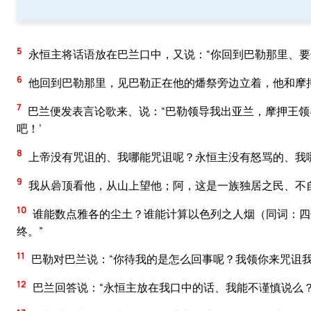
5
永恒主将话语放在巴兰口中，又说：“你回到巴勒那里、要
6
他回到巴勒那里，见巴勒正在他的燔祭旁边立着，他和摩
7
巴兰便发表言论歌来、说：“巴勒领导我出亚兰，摩押王领
吧！’
8
上帝没有咒诅的、我哪能咒诅呢？永恒主没有怒骂的、我
9
我从碞顶看他，从山上望他；阿，这是一族独居之民、不
10
谁能数点雅各的尘土？谁能计算以色列之人烟（同词：四
终。”
11
巴勒对巴兰说：“你待我的是怎么回事呢？我领你来咒诅我
12
巴兰回答说：“永恒主放在我口中的话、我能不谨慎说么？