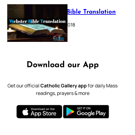
Webster Bible Translation
October 11, 2018
Download our App
Get our official
Catholic Gallery app
for daily Mass
readings, prayers & more