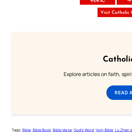
利未记
申
Visit Catholic
Catholi
Explore articles on faith, spi
READ 
Tags:
Bible
Bible Book
Bible Verse
God’s Word
Holy Bible
Lu Zhen 