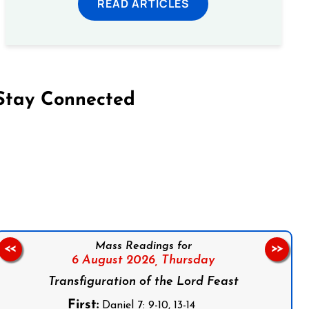
READ ARTICLES
Stay Connected
on Facebook
Follow us on Instagram
Follow us on X
Subscribe to our YouTube Channel
Follow us on WhatsApp
Mass Readings for
<<
>>
6 August 2026,
Thursday
Transfiguration of the Lord Feast
First:
Daniel 7: 9-10, 13-14