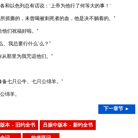
各和以色列总有话说：‘上帝为他行了何等大的事！’
所抓撕的，未曾喝被刺死者的血，他是决不躺着的。”
给他们祝福好啦。”
么、我总要行什么’么？”
你从那里为我咒诅他们。”
。
豫备七只公牛、七只公绵羊。”
公绵羊。
下一章节 ►
版本 – 旧约全书
吕振中版本 – 新约全书