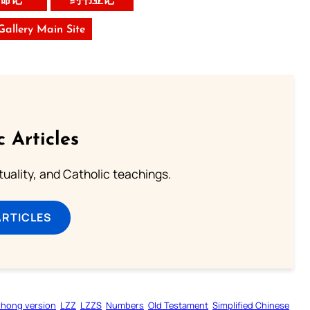
命记
约书亚记
 Gallery Main Site
c Articles
rituality, and Catholic teachings.
ARTICLES
zhong version
LZZ
LZZS
Numbers
Old Testament
Simplified Chinese