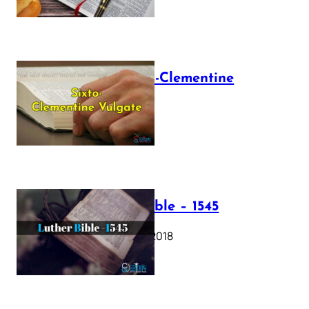
The Sixto-Clementine
Vulgate
July 12, 2025
Luther Bible – 1545
October 17, 2018