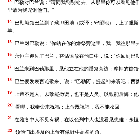
13
巴勒对巴兰说：“请同我到别处去、从那里你可以看见他
里请为我咒诅他们。”
14
巴勒就领巴兰到了琐腓田地（或译：守望地），上了毗斯
羊。
15
巴兰对巴勒说：“你站在你的燔祭旁这里，我、我往那里
16
永恒主迎见了巴兰，将话语放在他口中，说：“你回到巴
17
巴兰来到巴勒那里，见他立在他的燔祭旁边；摩押的首领
18
巴兰便发表言论歌来、说：“巴勒阿，提起神来听吧；西
19
上帝不是人、以致能撒谎，也不是人类、以致能后悔：他
20
看哪，我奉命来祝福；上帝既祝福，我不能收回。
21
在雅各中人不见有祸，在以色列中人也没看见患难：永恒
22
领他们出埃及的上帝有像野牛高举的角。