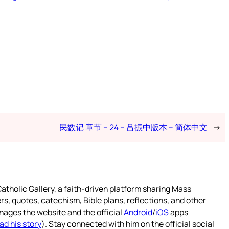
民数记 章节 – 24 – 吕振中版本 – 简体中文
→
atholic Gallery, a faith-driven platform sharing Mass
rs, quotes, catechism, Bible plans, reflections, and other
nages the website and the official
Android
/
iOS
apps
ad his story
). Stay connected with him on the official social