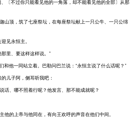
们、〔不过你只能看见他的一角落，却不能看见他的全部〕从那
迦山顶，筑了七座祭坛，在每座祭坛献上一只公牛、一只公绵
去迎见永恒主。
勒那里、要这样这样说。”
们和他一同站立着。巴勒问巴兰说：“永恒主说了什么话呢？”
拨的儿子阿，侧耳听我吧：
说话、哪不照着行呢？他发言、那不能成就呢？
主他的上帝与他同在，有向王欢呼的声音在他们中间。