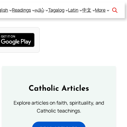
lish
Readings
தமிழ்
Tagalog
Latin
中文
More
Catholic Articles
Explore articles on faith, spirituality, and
Catholic teachings.