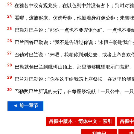
23
在雅各中没有观兆头，在以色列中并没有占卜；到时对雅
24
看哪，这族起来、仿佛母狮，他挺着身好像公狮；未曾吃
25
巴勒对巴兰说：“那你一点也不要咒诅他们、一点也不要
26
巴兰回答巴勒说：“我不是告诉过你说：‘永恒主吩咐我什
27
巴勒对巴兰说：“来吧，我领你到别处去，或者上帝喜欢
28
巴勒就领巴兰到毗珥山顶上、那里能够眺望耶示门荒野
29
巴兰对巴勒说：“你在这里给我筑七座祭坛，在这里给我
30
巴勒照巴兰所说的去行，在每座祭坛献上一只公牛、一只
◄ 前一章节
吕振中版本 – 简体中文 – 索引
吕振中