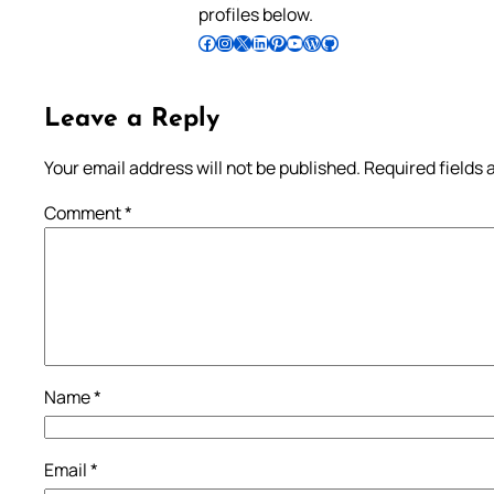
profiles below.
Follow Pradeep on Facebook
Follow Pradeep on Instagram
Follow Pradeep on X
Follow Pradeep on LinkedIn
Follow Pradeep on Pinterest
Subscribe to Pradeep’s Youtube Channel
Follow Pradeep on WordPress
Follow Pradeep on GitHub
Leave a Reply
Your email address will not be published.
Required fields
Comment
*
Name
*
Email
*