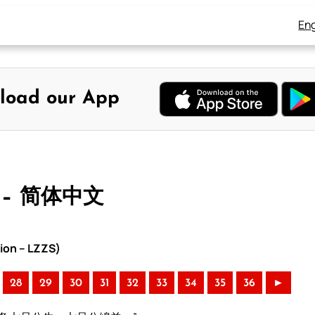
Eng
load our App
 – 简体中文
ion – LZZS)
28
29
30
31
32
33
34
35
36
►