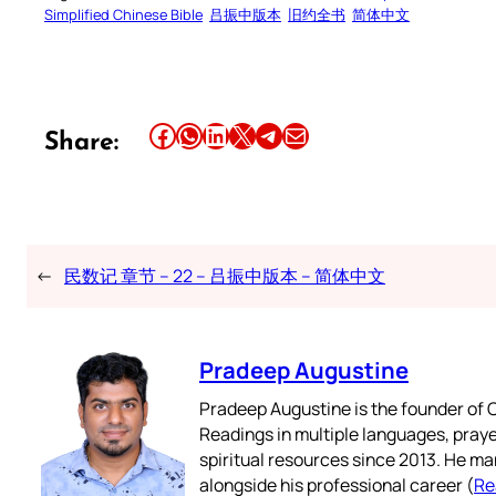
Simplified Chinese Bible
吕振中版本
旧约全书
简体中文
Share this article on Facebook
Share this article on WhatsApp
Share this article on LinkedIn
Share this article on X
Share this article on Telegram
Email this Article
Share:
←
民数记 章节 – 22 – 吕振中版本 – 简体中文
Pradeep Augustine
Pradeep Augustine is the founder of C
Readings in multiple languages, praye
spiritual resources since 2013. He ma
alongside his professional career (
Re