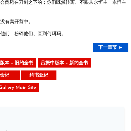
会倒毙在刀剑之下的；你们既然转离、不跟从永恒主，永恒主
并没有离开营中。
他们，粉碎他们、直到何珥玛。
下一章节 ►
版本 – 旧约全书
吕振中版本 – 新约全书
命记
约书亚记
 Gallery Main Site