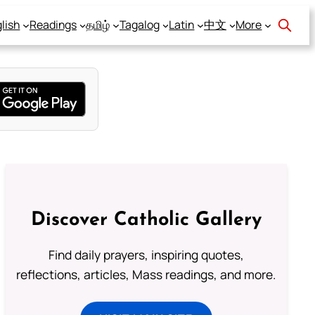
lish
Readings
தமிழ்
Tagalog
Latin
中文
More
Discover Catholic Gallery
Find daily prayers, inspiring quotes,
reflections, articles, Mass readings, and more.