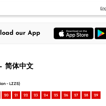
Eng
load our App
 – 简体中文
ion – LZZS)
20
21
22
23
24
25
26
27
28
29