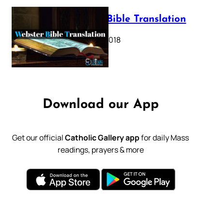
Webster Bible Translation
October 11, 2018
Download our App
Get our official
Catholic Gallery app
for daily Mass
readings, prayers & more