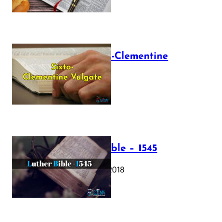
The Sixto-Clementine
Vulgate
July 12, 2025
Luther Bible – 1545
October 17, 2018