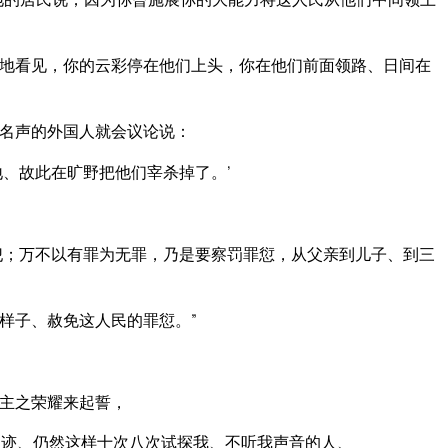
地看见，你的云彩停在他们上头，你在他们前面领路、日间在
名声的外国人就会议论说：
、故此在旷野把他们宰杀掉了。’
犯；万不以有罪为无罪，乃是要察罚罪愆，从父亲到儿子、到三
样子、赦免这人民的罪愆。”
主之荣耀来起誓，
迹、仍然这样十次八次试探我、不听我声音的人、