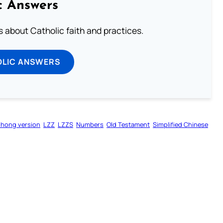
c Answers
about Catholic faith and practices.
OLIC ANSWERS
zhong version
LZZ
LZZS
Numbers
Old Testament
Simplified Chinese