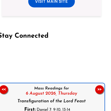
VISIT MAIN SITE
Stay Connected
on Facebook
Follow us on Instagram
Follow us on X
Subscribe to our YouTube Channel
Follow us on WhatsApp
Mass Readings for
<<
>>
6 August 2026,
Thursday
Transfiguration of the Lord Feast
First:
Daniel 7: 9-10, 13-14