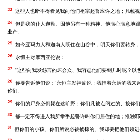
23
这些人也断不得看见我向他们祖宗起誓应许之地；凡藐视
24
但是我的仆人迦勒、因他另有一种精神、他满心满意地跟
业产。
25
如今亚玛力人和迦南人既住在山谷中，明天你们要转身，
26
永恒主对摩西亚伦说：
27
“这些向我发怨言的坏会众、我容忍他们要到几时呢？以
28
你要告诉他们说：‘永恒主发神谕说：我指着永活的我来
你们。
29
你们的尸身必倒毙在这旷野；你们凡被点阅过的、按你们
30
都一定不得进入我所举手起誓许叫你们居住的地；惟独耶
31
但你们的小孩、你们所说必被掳掠的、我却要把他们领进