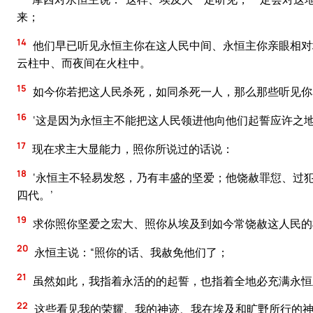
来；
14
他们早已听见永恒主你在这人民中间、永恒主你亲眼相对
云柱中、而夜间在火柱中。
15
如今你若把这人民杀死，如同杀死一人，那么那些听见你
16
‘这是因为永恒主不能把这人民领进他向他们起誓应许之地
17
现在求主大显能力，照你所说过的话说：
18
‘永恒主不轻易发怒，乃有丰盛的坚爱；他饶赦罪愆、过
四代。’
19
求你照你坚爱之宏大、照你从埃及到如今常饶赦这人民的
20
永恒主说：“照你的话、我赦免他们了；
21
虽然如此，我指着永活的的起誓，也指着全地必充满永恒
22
这些看见我的荣耀、我的神迹、我在埃及和旷野所行的神