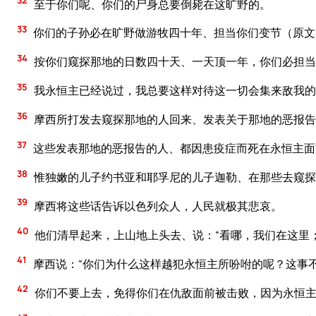
32
至于你们呢、你们的尸身总要倒毙在这旷野的。
33
你们的子孙必在旷野做游牧四十年、担当你们变节（原文
34
按你们窥探那地的日数四十天、一天顶一年，你们必担当
35
我永恒主已经说过，我总要这样对待这一切会集来敌我的
36
摩西所打发去窥探那地的人回来、发表关于那地的恶报告
37
这些发表那地的恶报告的人、都因患疫症而死在永恒主面
38
惟独嫩的儿子约书亚和耶孚尼的儿子迦勒、在那些去窥探
39
摩西将这些话告诉以色列众人，人民就极其悲哀。
40
他们清早起来，上山地上头去、说：“看哪，我们在这里
41
摩西说：“你们为什么这样越犯永恒主所吩咐的呢？这事
42
你们不要上去，免得你们在仇敌面前被击败，因为永恒