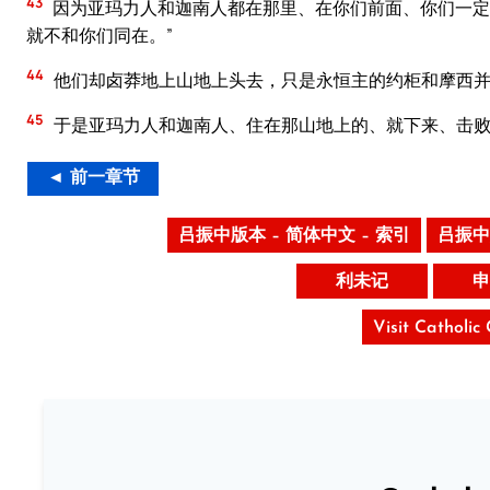
43
因为亚玛力人和迦南人都在那里、在你们前面、你们一定
就不和你们同在。”
44
他们却卤莽地上山地上头去，只是永恒主的约柜和摩西
45
于是亚玛力人和迦南人、住在那山地上的、就下来、击败
◄ 前一章节
吕振中版本 – 简体中文 – 索引
吕振中
利未记
申
Visit Catholic