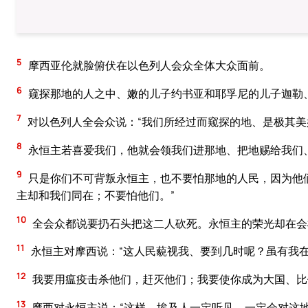
5
摩西亚伦就脸俯伏在以色列人会众全体大众面前。
6
窥探那地的人之中、嫩的儿子约书亚和耶孚尼的儿子迦勒
7
对以色列人全会众说：“我们所经过而窥探的地、是极其美
8
永恒主若喜爱我们，他就会领我们进那地、把地赐给我们
9
只是你们不可背叛永恒主，也不要怕那地的人民，因为他
主却和我们同在；不要怕他们。”
10
全会众都说要扔石头把这二人砍死。永恒主的荣光却在会
11
永恒主对摩西说：“这人民藐视我、要到几时呢？虽有我
12
我要用瘟疫击杀他们，赶灭他们；我要使你成为大国、比
13
摩西对永恒主说：“这样、埃及人一定听见，一定会对这