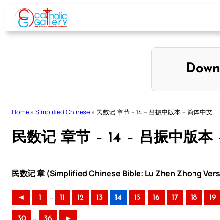
Skip
to
content
Down
Home
»
Simplified Chinese
»
民数记 章节 – 14 – 吕振中版本 – 简体中文
民数记 章节 – 14 – 吕振中版本
民数记 章 (Simplified Chinese Bible: Lu Zhen Zhong Vers
..
◄
1
11
12
13
14
15
16
17
18
19
..
30
36
►