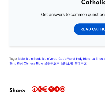
Catholi
Get answers to common questions 
READ CATH
Tags:
Bible
Bible Book
Bible Verse
God’s Word
Holy Bible
Lu Zhen 
Simplified Chinese Bible
吕振中版本
旧约全书
简体中文
Share this article on Facebook
Share this article on WhatsApp
Share this article on LinkedIn
Share this article on X
Share this article on Telegram
Email this Article
Share: