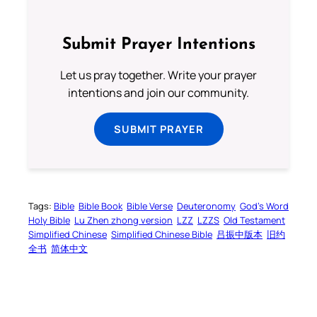
Submit Prayer Intentions
Let us pray together. Write your prayer
intentions and join our community.
SUBMIT PRAYER
Tags:
Bible
Bible Book
Bible Verse
Deuteronomy
God’s Word
Holy Bible
Lu Zhen zhong version
LZZ
LZZS
Old Testament
Simplified Chinese
Simplified Chinese Bible
吕振中版本
旧约
全书
简体中文