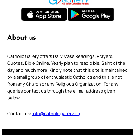
About us
Catholic Gallery offers Daily Mass Readings, Prayers,
Quotes, Bible Online, Yearly plan to read bible, Saint of the
day and much more. Kindly note that this site is maintained
by a small group of enthusiastic Catholics and this is not
from any Church or any Religious Organization. For any
queries contact us through the e-mail address given
below.
Contact us:
info@catholicgallery.org