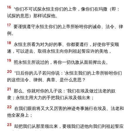
16
“你们不可试探永恒主你们的上帝，像你们在玛撒（即：
试探的意思）那样试探他。
17
要谨慎遵守永恒主你们的上帝所吩咐你的诫命、法令、律
例。
18
永恒主所看为对为好的事、你都要遵行，好使你平安顺
遂，可以进去、取得永恒主向你列祖起誓应许的美地，
19
照永恒主所说过的，将你一切仇敌从面前撵出去。
20
“日后你的儿子若问你说：‘永恒主我们的上帝所吩咐你们
的这些法令、律例、典章、是什么意思？
21
那么、你就对你的儿子说：‘我们在埃及做过法老的奴
隶；永恒主用大力的手把我们从埃及领出来；
22
在我们眼前将又大又厉害的神迹奇事施行在埃及、法老和
他全家身上；
23
却把我们从那里领出来，要领我们进他向我们列祖起誓应