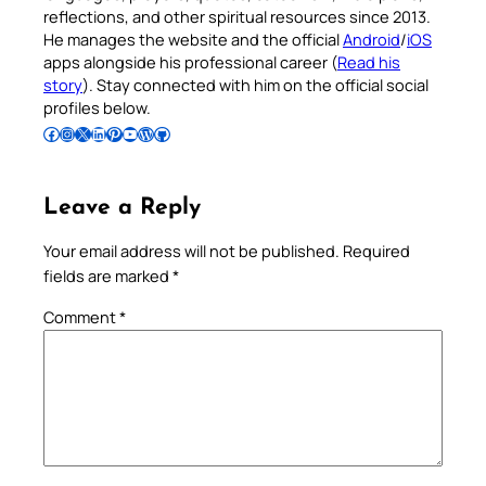
reflections, and other spiritual resources since 2013.
He manages the website and the official
Android
/
iOS
apps alongside his professional career (
Read his
story
). Stay connected with him on the official social
profiles below.
Follow Pradeep on Facebook
Follow Pradeep on Instagram
Follow Pradeep on X
Follow Pradeep on LinkedIn
Follow Pradeep on Pinterest
Subscribe to Pradeep’s Youtube Channel
Follow Pradeep on WordPress
Follow Pradeep on GitHub
Leave a Reply
Your email address will not be published.
Required
fields are marked
*
Comment
*