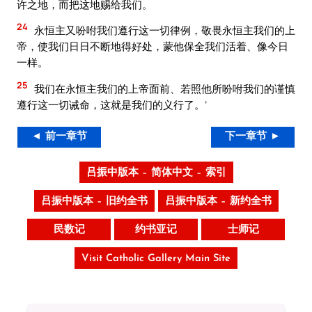
许之地，而把这地赐给我们。
24
永恒主又吩咐我们遵行这一切律例，敬畏永恒主我们的上
帝，使我们日日不断地得好处，蒙他保全我们活着、像今日
一样。
25
我们在永恒主我们的上帝面前、若照他所吩咐我们的谨慎
遵行这一切诫命，这就是我们的义行了。’
◄ 前一章节
下一章节 ►
吕振中版本 – 简体中文 – 索引
吕振中版本 – 旧约全书
吕振中版本 – 新约全书
民数记
约书亚记
士师记
Visit Catholic Gallery Main Site