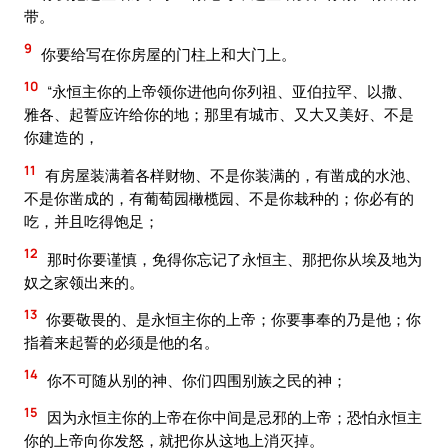
带。
9
你要给写在你房屋的门柱上和大门上。
10
“永恒主你的上帝领你进他向你列祖、亚伯拉罕、以撒、
雅各、起誓应许给你的地；那里有城市、又大又美好、不是
你建造的，
11
有房屋装满着各样财物、不是你装满的，有凿成的水池、
不是你凿成的，有葡萄园橄榄园、不是你栽种的；你必有的
吃，并且吃得饱足；
12
那时你要谨慎，免得你忘记了永恒主、那把你从埃及地为
奴之家领出来的。
13
你要敬畏的、是永恒主你的上帝；你要事奉的乃是他；你
指着来起誓的必须是他的名。
14
你不可随从别的神、你们四围别族之民的神；
15
因为永恒主你的上帝在你中间是忌邪的上帝；恐怕永恒主
你的上帝向你发怒，就把你从这地上消灭掉。