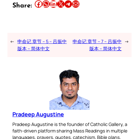
Share this article on Facebook
Share this article on WhatsApp
Share this article on LinkedIn
Share this article on X
Share this article on Telegram
Email this Article
Share:
←
申命记 章节 – 5 – 吕振中
申命记 章节 – 7 – 吕振中
→
版本 – 简体中文
版本 – 简体中文
Pradeep Augustine
Pradeep Augustine is the founder of Catholic Gallery, a
faith-driven platform sharing Mass Readings in multiple
languages, prayers, quotes, catechism, Bible plans,