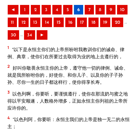
◄
1
2
3
4
5
6
7
8
9
10
..
11
12
13
14
15
16
17
18
19
20
..
30
34
►
1
“以下是永恒主你们的上帝所吩咐我教训你们的诫命、律
例、典章，使你们在所要过去取得为业的地上去遵行的，
2
好叫你敬畏永恒主你的上帝，遵守他一切的律例、诫命、
就是我所吩咐你的，好使你、和你儿子、以及你的子子孙
孙、尽你一生的日子都这样行，使你得享长寿。
3
以色列啊，你要听，要谨慎遵行，使你在那流奶与蜜之地
得以平安顺遂，人数格外增多，正如永恒主你列祖的上帝所
应许你的。
4
“以色列阿，你要听：永恒主我们的上帝是独一无二的永恒
主；