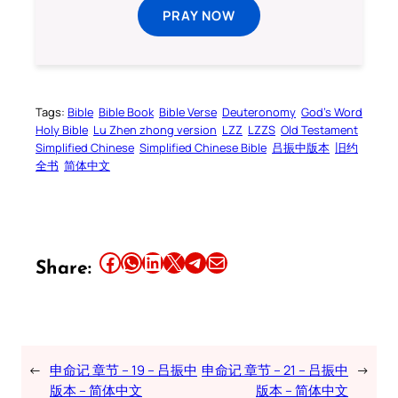
PRAY NOW
Tags:
Bible
Bible Book
Bible Verse
Deuteronomy
God’s Word
Holy Bible
Lu Zhen zhong version
LZZ
LZZS
Old Testament
Simplified Chinese
Simplified Chinese Bible
吕振中版本
旧约
全书
简体中文
Share this article on Facebook
Share this article on WhatsApp
Share this article on LinkedIn
Share this article on X
Share this article on Telegram
Email this Article
Share:
←
申命记 章节 – 19 – 吕振中
申命记 章节 – 21 – 吕振中
→
版本 – 简体中文
版本 – 简体中文