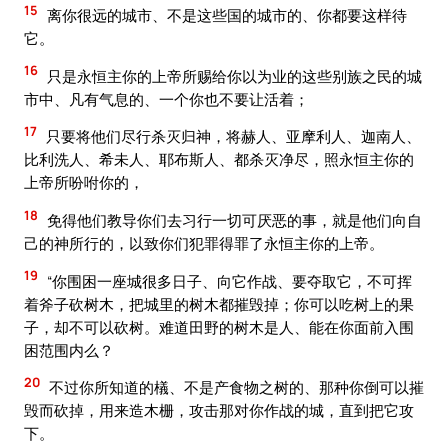
15
离你很远的城市、不是这些国的城市的、你都要这样待
它。
16
只是永恒主你的上帝所赐给你以为业的这些别族之民的城
市中、凡有气息的、一个你也不要让活着；
17
只要将他们尽行杀灭归神，将赫人、亚摩利人、迦南人、
比利洗人、希未人、耶布斯人、都杀灭净尽，照永恒主你的
上帝所吩咐你的，
18
免得他们教导你们去习行一切可厌恶的事，就是他们向自
己的神所行的，以致你们犯罪得罪了永恒主你的上帝。
19
“你围困一座城很多日子、向它作战、要夺取它，不可挥
着斧子砍树木，把城里的树木都摧毁掉；你可以吃树上的果
子，却不可以砍树。难道田野的树木是人、能在你面前入围
困范围内么？
20
不过你所知道的檥、不是产食物之树的、那种你倒可以摧
毁而砍掉，用来造木栅，攻击那对你作战的城，直到把它攻
下。