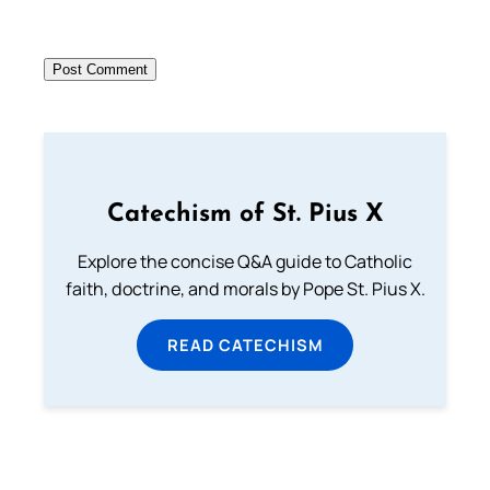
Catechism of St. Pius X
Explore the concise Q&A guide to Catholic
faith, doctrine, and morals by Pope St. Pius X.
READ CATECHISM