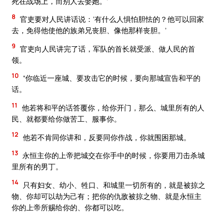
死在战场上，而别人去娶她。’
8
官吏要对人民讲话说：‘有什么人惧怕胆怯的？他可以回家
去，免得他使他的族弟兄丧胆、像他那样丧胆。’
9
官吏向人民讲完了话，军队的首长就受派、做人民的首
领。
10
“你临近一座城、要攻击它的时候，要向那城宣告和平的
话。
11
他若将和平的话答覆你，给你开门，那么、城里所有的人
民、就都要给你做苦工、服事你。
12
他若不肯同你讲和，反要同你作战，你就围困那城。
13
永恒主你的上帝把城交在你手中的时候，你要用刀击杀城
里所有的男丁。
14
只有妇女、幼小、牲口、和城里一切所有的，就是被掠之
物、你却可以劫为己有；把你的仇敌被掠之物、就是永恒主
你的上帝所赐给你的、你都可以吃。