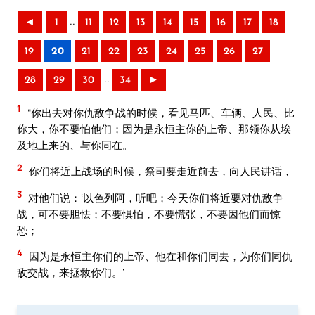
..
◄
1
11
12
13
14
15
16
17
18
19
20
21
22
23
24
25
26
27
..
28
29
30
34
►
1
“你出去对你仇敌争战的时候，看见马匹、车辆、人民、比
你大，你不要怕他们；因为是永恒主你的上帝、那领你从埃
及地上来的、与你同在。
2
你们将近上战场的时候，祭司要走近前去，向人民讲话，
3
对他们说：‘以色列阿，听吧；今天你们将近要对仇敌争
战，可不要胆怯；不要惧怕，不要慌张，不要因他们而惊
恐；
4
因为是永恒主你们的上帝、他在和你们同去，为你们同仇
敌交战，来拯救你们。’