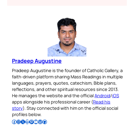
Pradeep Augustine
Pradeep Augustine is the founder of Catholic Gallery, a
faith-driven platform sharing Mass Readings in multiple
languages, prayers, quotes, catechism, Bible plans,
reflections, and other spiritual resources since 2013.
He manages the website and the official
Android
/
iOS
apps alongside his professional career (
Read his
story
). Stay connected with him on the official social
profiles below.
Follow Pradeep on Facebook
Follow Pradeep on Instagram
Follow Pradeep on X
Follow Pradeep on LinkedIn
Follow Pradeep on Pinterest
Subscribe to Pradeep’s Youtube Channel
Follow Pradeep on WordPress
Follow Pradeep on GitHub