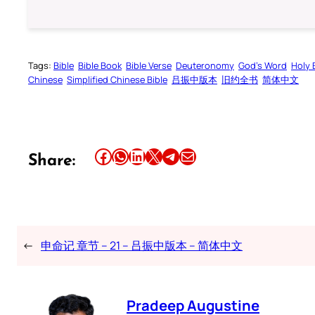
Tags:
Bible
Bible Book
Bible Verse
Deuteronomy
God’s Word
Holy 
Chinese
Simplified Chinese Bible
吕振中版本
旧约全书
简体中文
Share this article on Facebook
Share this article on WhatsApp
Share this article on LinkedIn
Share this article on X
Share this article on Telegram
Email this Article
Share:
←
申命记 章节 – 21 – 吕振中版本 – 简体中文
Pradeep Augustine