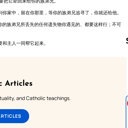
要把它牵回来给你的族弟兄。
到你家中，留在你那里，等你的族弟兄追寻了，你就还给他。
你的族弟兄所丢失的任何遗失物你遇见的、都要这样行；不可
要和主人一同帮它起来。
Follow us 
c Articles
rituality, and Catholic teachings.
ARTICLES