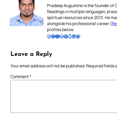
Pradeep Augustine is the founder of C
Readings in multiple languages, praye
spiritual resources since 2013. He ma
alongside his professional career (
Re
profiles below.
Follow Pradeep on Facebook
Follow Pradeep on Instagram
Follow Pradeep on X
Follow Pradeep on LinkedIn
Follow Pradeep on Pinterest
Subscribe to Pradeep’s Youtube Channel
Follow Pradeep on WordPress
Follow Pradeep on GitHub
Leave a Reply
Your email address will not be published.
Required fields
Comment
*