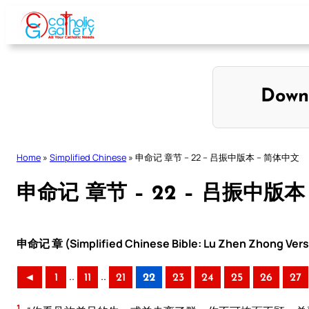
Skip
to
content
Down
Home
»
Simplified Chinese
»
申命记 章节 – 22 – 吕振中版本 – 简体中文
申命记 章节 – 22 – 吕振中版本
申命记 章 (Simplified Chinese Bible: Lu Zhen Zhong Vers
..
..
◄
1
11
21
22
23
24
25
26
27
1