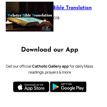
Webster Bible Translation
October 11, 2018
Download our App
Get our official
Catholic Gallery app
for daily Mass
readings, prayers & more