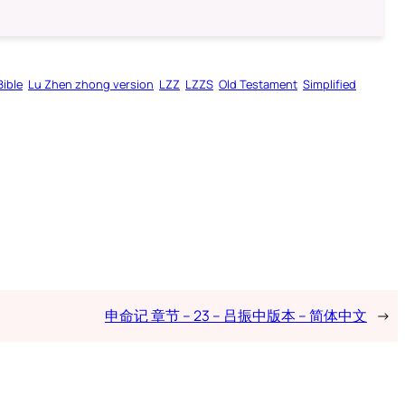
Bible
Lu Zhen zhong version
LZZ
LZZS
Old Testament
Simplified
申命记 章节 – 23 – 吕振中版本 – 简体中文
→