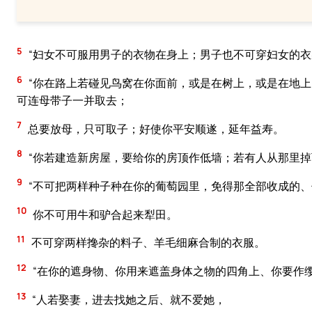
5
“妇女不可服用男子的衣物在身上；男子也不可穿妇女的
6
“你在路上若碰见鸟窝在你面前，或是在树上，或是在地
可连母带子一并取去；
7
总要放母，只可取子；好使你平安顺遂，延年益寿。
8
“你若建造新房屋，要给你的房顶作低墙；若有人从那里
9
“不可把两样种子种在你的葡萄园里，免得那全部收成的
10
你不可用牛和驴合起来犁田。
11
不可穿两样搀杂的料子、羊毛细麻合制的衣服。
12
“在你的遮身物、你用来遮盖身体之物的四角上、你要作
13
“人若娶妻，进去找她之后、就不爱她，