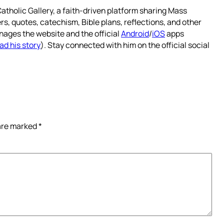
atholic Gallery, a faith-driven platform sharing Mass
rs, quotes, catechism, Bible plans, reflections, and other
nages the website and the official
Android
/
iOS
apps
ad his story
). Stay connected with him on the official social
 are marked
*