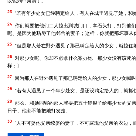
以色列中肃清了。
23
“若有年少处女已经聘定给人，有人在城里遇见了她，和
24
你们就要把他们二人拉出到城门口，拿石头打，打到他们
呢、是因为他玷辱了他邻舍的妻子；这样，你就把那坏事从
25
“但是那人若在野外遇见了那已聘定给人的少女，就拉住
26
对那少女呢、你却不必拿什么案办她；那少女没有该死的
样；〕
27
因为那人在野外遇见了那已聘定给人的少女，那少女喊叫
28
“若有人遇见了一个年少处女、是还没聘定给人的，就抓
29
那么、和她同寝的那人就要把五十锭银子给那少女的父亲
日子、他都不能把她打发走。
30
“人不可娶他父亲续娶的妻子，不可露现他父亲的衣边，