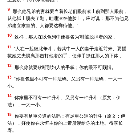
9
那么他兄弟的妻就要当着长老们眼前凑上前到那人跟前，
从他脚上脱去了鞋，吐唾沫在他脸上，应时说：‘那不为他兄
弟建立家室的、人都要这样待他。’
10
这样，那人在以色列中便要名为‘鞋被脱掉者的家’。
11
“人在一起彼此争斗，若其中一人的妻子走近前来、要援
救她丈夫脱离那击打他者的手，便伸手抓住那人的下体，
12
那么你就要砍断那妇人的手掌；你的眼不可顾惜。
13
“你提包里不可有一种法码、又另有一种法码，一大一
小。
14
你家里不可有一种升斗、又另有一种升斗（原文：伊
法），一大一小。
15
你要有足重公道的法码；有足重公道的升斗（原文：伊
法），好使你在永恒主你的上帝所赐给你的土地、得享长
寿。