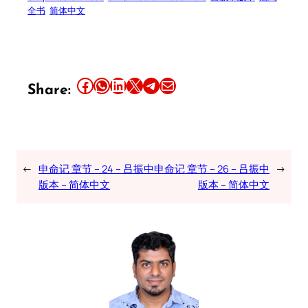
全书
简体中文
Share this article on Facebook
Share this article on WhatsApp
Share this article on LinkedIn
Share this article on X
Share this article on Telegram
Email this Article
Share:
←
申命记 章节 – 24 – 吕振中
申命记 章节 – 26 – 吕振中
→
版本 – 简体中文
版本 – 简体中文