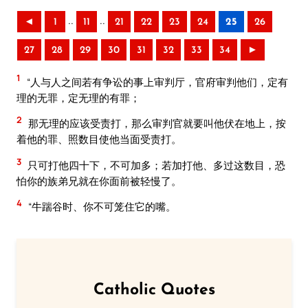
..
..
◄
1
11
21
22
23
24
25
26
27
28
29
30
31
32
33
34
►
1
“人与人之间若有争讼的事上审判厅，官府审判他们，定有
理的无罪，定无理的有罪；
2
那无理的应该受责打，那么审判官就要叫他伏在地上，按
着他的罪、照数目使他当面受责打。
3
只可打他四十下，不可加多；若加打他、多过这数目，恐
怕你的族弟兄就在你面前被轻慢了。
4
“牛踹谷时、你不可笼住它的嘴。
Catholic Quotes