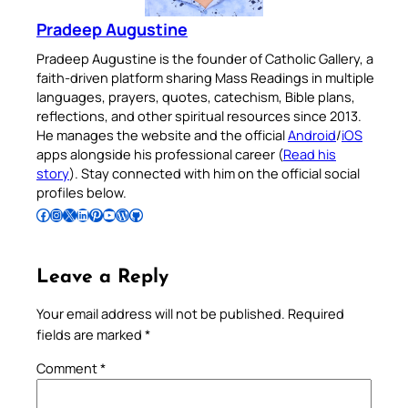
Pradeep Augustine
Pradeep Augustine is the founder of Catholic Gallery, a
faith-driven platform sharing Mass Readings in multiple
languages, prayers, quotes, catechism, Bible plans,
reflections, and other spiritual resources since 2013.
He manages the website and the official
Android
/
iOS
apps alongside his professional career (
Read his
story
). Stay connected with him on the official social
profiles below.
Follow Pradeep on Facebook
Follow Pradeep on Instagram
Follow Pradeep on X
Follow Pradeep on LinkedIn
Follow Pradeep on Pinterest
Subscribe to Pradeep’s Youtube Channel
Follow Pradeep on WordPress
Follow Pradeep on GitHub
Leave a Reply
Your email address will not be published.
Required
fields are marked
*
Comment
*