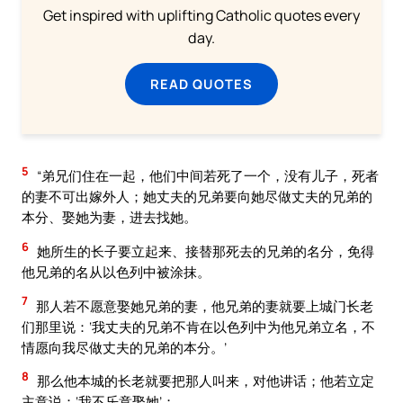
Get inspired with uplifting Catholic quotes every
day.
READ QUOTES
5
“弟兄们住在一起，他们中间若死了一个，没有儿子，死者
的妻不可出嫁外人；她丈夫的兄弟要向她尽做丈夫的兄弟的
本分、娶她为妻，进去找她。
6
她所生的长子要立起来、接替那死去的兄弟的名分，免得
他兄弟的名从以色列中被涂抹。
7
那人若不愿意娶她兄弟的妻，他兄弟的妻就要上城门长老
们那里说：‘我丈夫的兄弟不肯在以色列中为他兄弟立名，不
情愿向我尽做丈夫的兄弟的本分。’
8
那么他本城的长老就要把那人叫来，对他讲话；他若立定
主意说：‘我不乐意娶她’；