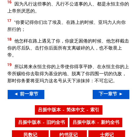
16
因为凡行这些事的、凡行不公道事的人、都是永恒主你的
上帝所厌恶的。
17
“你要记得你们出了埃及、在路上的时候、亚玛力人向你
所行的；
18
他怎样在路上遇见了你，你疲乏困倦的时候、他怎样截击
你的尽后队、击打你后面所有支离破碎的人，也不敬畏上
帝。
19
所以将来永恒主你的上帝使你得享平静、在永恒主你的上
帝所赐给你去取得为基业的地、脱离了你四围一切的仇敌，
那时你务要将亚玛力这名号从天下涂抹掉：不可忘记。
◄ 前一章节
下一章节 ►
吕振中版本 – 简体中文 – 索引
吕振中版本 – 旧约全书
吕振中版本 – 新约全书
民数记
约书亚记
士师记