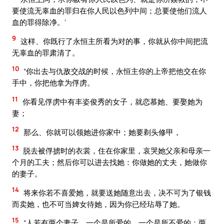
要使流无辜血的罪归在你人民以色列中间；总要使他们流人
血的罪得除净。’
9
这样、你既行了永恒主所看为对的事，你就从你中间把流
无辜血的罪肃清了。
10
“你出去与仇敌交战的时候，永恒主你的上帝把他交在你
手中，你把他拿为俘虏。
11
你看见俘虏中有丰姿俊秀的女子，就恋慕她、要娶她为
妻；
12
那么、你就可以领她进你家中；她要剃头修甲，
13
脱去被俘掳时的衣裳，住在你家里，哀哭她父亲和母亲一
个月的工夫；然后你可以进去找她：你做她的丈夫，她做你
的妻子。
14
将来你若不喜爱她，就要送她随意出去，决不可为了银钱
而卖她，也不可当婢女待她，因为你已经玷辱了她。
15
“人若有两个妻子，一个是所爱的，一个是所不爱的；两