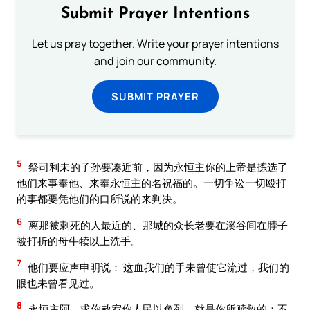
Submit Prayer Intentions
Let us pray together. Write your prayer intentions
and join our community.
SUBMIT PRAYER
5
祭司利未的子孙要凑近前，因为永恒主你的上帝是拣选了
他们来事奉他、来奉永恒主的名祝福的。一切争讼一切殴打
的事都要凭他们的口所说的来判决。
6
离那被刺死的人最近的、那城的众长老要在溪谷间在脖子
被打折的母牛犊以上洗手。
7
他们要应声申明说：‘这血我们的手未曾使它流过，我们的
眼也未曾看见过。
8
永恒主阿，求你赦宥你人民以色列、就是你所赎救的；不