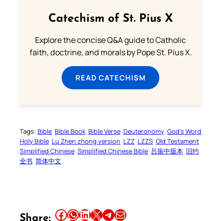
Catechism of St. Pius X
Explore the concise Q&A guide to Catholic
faith, doctrine, and morals by Pope St. Pius X.
READ CATECHISM
Tags:
Bible
Bible Book
Bible Verse
Deuteronomy
God’s Word
Holy Bible
Lu Zhen zhong version
LZZ
LZZS
Old Testament
Simplified Chinese
Simplified Chinese Bible
吕振中版本
旧约
全书
简体中文
Share this article on Facebook
Share this article on WhatsApp
Share this article on LinkedIn
Share this article on X
Share this article on Telegram
Email this Article
Share: