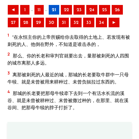
..
..
◄
1
11
21
22
23
24
25
26
27
28
29
30
31
32
33
34
►
1
“在永恒主你的上帝所赐给你去取得的土地上、若发现有被
刺死的人、他倒在野外，不知道是谁击杀的，
2
那么、你的长老和审判官就要出去，量那被刺死的人四围
的城市离那人多远。
3
离那被刺死的人最近的城，那城的长老要取牛群中一只母
牛犊、就是未曾被用来耕种过、未曾负轭拉过东西的。
4
那城的长老要把那母牛犊牵下去到一个有活水长流的溪
谷、就是未曾被耕种过、末曾被撒过种的，在那里、就在溪
谷间、把那母牛犊的脖子打折了。