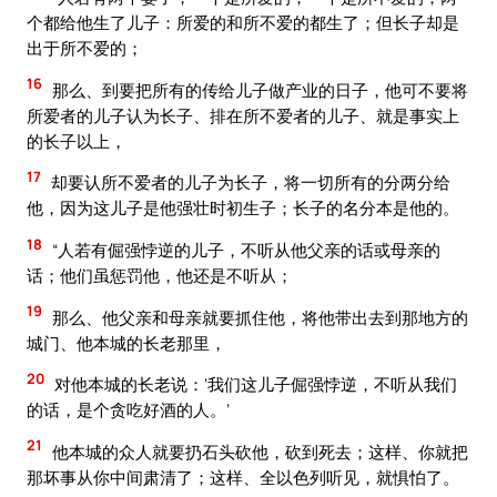
个都给他生了儿子：所爱的和所不爱的都生了；但长子却是
出于所不爱的；
16
那么、到要把所有的传给儿子做产业的日子，他可不要将
所爱者的儿子认为长子、排在所不爱者的儿子、就是事实上
的长子以上，
17
却要认所不爱者的儿子为长子，将一切所有的分两分给
他，因为这儿子是他强壮时初生子；长子的名分本是他的。
18
“人若有倔强悖逆的儿子，不听从他父亲的话或母亲的
话；他们虽惩罚他，他还是不听从；
19
那么、他父亲和母亲就要抓住他，将他带出去到那地方的
城门、他本城的长老那里，
20
对他本城的长老说：‘我们这儿子倔强悖逆，不听从我们
的话，是个贪吃好酒的人。’
21
他本城的众人就要扔石头砍他，砍到死去；这样、你就把
那坏事从你中间肃清了；这样、全以色列听见，就惧怕了。