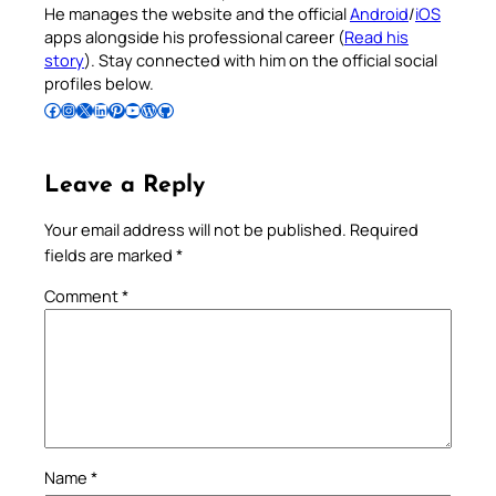
He manages the website and the official
Android
/
iOS
apps alongside his professional career (
Read his
story
). Stay connected with him on the official social
profiles below.
Follow Pradeep on Facebook
Follow Pradeep on Instagram
Follow Pradeep on X
Follow Pradeep on LinkedIn
Follow Pradeep on Pinterest
Subscribe to Pradeep’s Youtube Channel
Follow Pradeep on WordPress
Follow Pradeep on GitHub
Leave a Reply
Your email address will not be published.
Required
fields are marked
*
Comment
*
Name
*