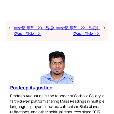
←
申命记 章节 – 20 – 吕振中
申命记 章节 – 22 – 吕振中
→
版本 – 简体中文
版本 – 简体中文
Pradeep Augustine
Pradeep Augustine is the founder of Catholic Gallery, a
faith-driven platform sharing Mass Readings in multiple
languages, prayers, quotes, catechism, Bible plans,
reflections, and other spiritual resources since 2013.