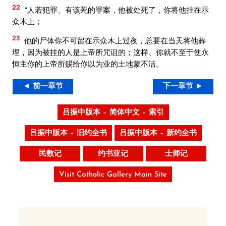
22
“人若犯罪、有该死的罪案，他被处死了，你将他挂在示
众木上；
23
他的尸体你不可留在示众木上过夜，总要在当天将他葬
埋，因为被挂的人是上帝所咒诅的；这样、你就不至于使永
恒主你的上帝所赐给你以为业的土地蒙不洁。
◄ 前一章节
下一章节 ►
吕振中版本 – 简体中文 – 索引
吕振中版本 – 旧约全书
吕振中版本 – 新约全书
民数记
约书亚记
士师记
Visit Catholic Gallery Main Site