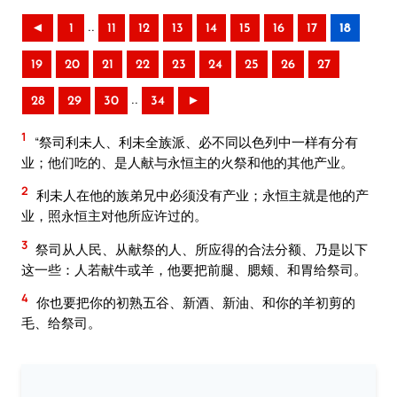
..
◄
1
11
12
13
14
15
16
17
18
19
20
21
22
23
24
25
26
27
..
28
29
30
34
►
1
“祭司利未人、利未全族派、必不同以色列中一样有分有
业；他们吃的、是人献与永恒主的火祭和他的其他产业。
2
利未人在他的族弟兄中必须没有产业；永恒主就是他的产
业，照永恒主对他所应许过的。
3
祭司从人民、从献祭的人、所应得的合法分额、乃是以下
这一些：人若献牛或羊，他要把前腿、腮颊、和胃给祭司。
4
你也要把你的初熟五谷、新酒、新油、和你的羊初剪的
毛、给祭司。