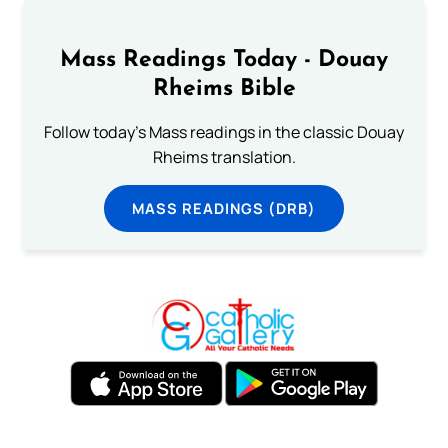
Mass Readings Today - Douay
Rheims Bible
Follow today's Mass readings in the classic Douay
Rheims translation.
MASS READINGS (DRB)