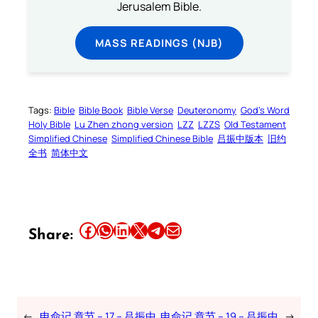
Jerusalem Bible.
MASS READINGS (NJB)
Tags:
Bible
Bible Book
Bible Verse
Deuteronomy
God’s Word
Holy Bible
Lu Zhen zhong version
LZZ
LZZS
Old Testament
Simplified Chinese
Simplified Chinese Bible
吕振中版本
旧约
全书
简体中文
Share this article on Facebook
Share this article on WhatsApp
Share this article on LinkedIn
Share this article on X
Share this article on Telegram
Email this Article
Share:
←
申命记 章节 – 17 – 吕振中
申命记 章节 – 19 – 吕振中
→