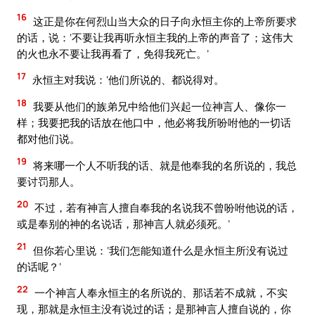
16
这正是你在何烈山当大众的日子向永恒主你的上帝所要求
的话，说：‘不要让我再听永恒主我的上帝的声音了；这伟大
的火也永不要让我再看了，免得我死亡。’
17
永恒主对我说：‘他们所说的、都说得对。
18
我要从他们的族弟兄中给他们兴起一位神言人、像你一
样；我要把我的话放在他口中，他必将我所吩咐他的一切话
都对他们说。
19
将来哪一个人不听我的话、就是他奉我的名所说的，我总
要讨罚那人。
20
不过，若有神言人擅自奉我的名说我不曾吩咐他说的话，
或是奉别的神的名说话，那神言人就必须死。’
21
但你若心里说：‘我们怎能知道什么是永恒主所没有说过
的话呢？’
22
一个神言人奉永恒主的名所说的、那话若不成就，不实
现，那就是永恒主没有说过的话；是那神言人擅自说的，你