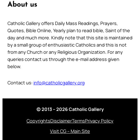
About us
Catholic Gallery offers Daily Mass Readings, Prayers,
Quotes, Bible Online, Yearly plan to read bible, Saint of the
day and much more. Kindly note that this site is maintained
by a small group of enthusiastic Catholics and this is not
from any Church or any Religious Organization. For any
queries contact us through the e-mail address given
below.
Contact us:
info@catholicgallery.org
© 2013 – 2026 Catholic Gallery
Copyrights
Disclaimer
Terms
Privacy Policy
Visit CG – Main Site