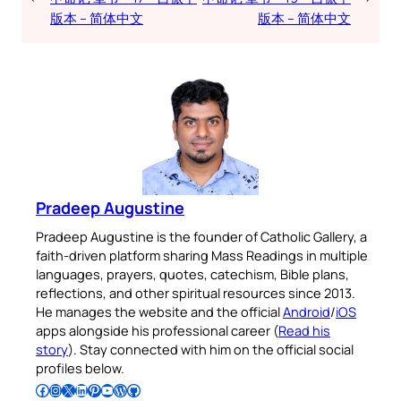
版本 – 简体中文
版本 – 简体中文
Pradeep Augustine
Pradeep Augustine is the founder of Catholic Gallery, a
faith-driven platform sharing Mass Readings in multiple
languages, prayers, quotes, catechism, Bible plans,
reflections, and other spiritual resources since 2013.
He manages the website and the official
Android
/
iOS
apps alongside his professional career (
Read his
story
). Stay connected with him on the official social
profiles below.
Follow Pradeep on Facebook
Follow Pradeep on Instagram
Follow Pradeep on X
Follow Pradeep on LinkedIn
Follow Pradeep on Pinterest
Subscribe to Pradeep’s Youtube Channel
Follow Pradeep on WordPress
Follow Pradeep on GitHub