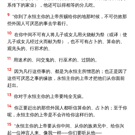
系传下的家业），他还可以得相等的分儿吃。
9
“你到了永恒主你的上帝所赐给你的地那时候，不可仿效那
些外国人可厌恶的事去学着行。
10
在你中间不可有人将儿子或女儿用火烧献为祭（或译：使
儿子或女儿经过火而献为祭），也不可有占卜的、算命的、
观兆头的、行邪术的、
11
用迷术的、问交鬼的、行巫术的、过阴的。
12
因为凡行这些事的、都是为永恒主所憎恶的；也正是因了
这些可厌恶之事的缘故，永恒主你的上帝才把他们从你面前
赶出。
13
你对于永恒主你的上帝要纯全无疵。
14
你正要赶出的那些外国人都听信算命的、占卜的；至于你
呢，永恒主你的上帝是不会许给你这样行的。
15
“永恒主你的上帝要从你中间、从你的族弟兄中、给你兴
起一位神言人来、像我一样──你们要听从他──