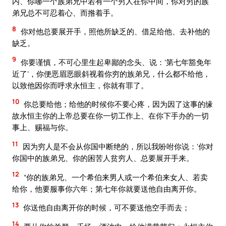
内、你哪一个族弟兄中若有一个穷人在你中间，你对穷的族
弟兄总不可忍着心、而揝着手。
8
你对他总要展开手，照他所缺乏的、借足给他、去补他的
缺乏。
9
你要谨慎，不可心里生起卑鄙的念头、说：‘第七年豁免年
近了’，你便恶眉恶眼斜视着你穷的族弟兄，什么都不给他，
以致他因你而呼求永恒主，你就有罪了。
10
你总要给他；给他的时候你不要心疼，因为因了这事的缘
故永恒主你的上帝总要在你一切工作上、在你下手办的一切
事上、赐福与你。
11
因为穷人是不会从你国中断绝的，所以我吩咐你说：‘你对
你国中的族弟兄、你的困苦人贫穷人、总要展开手来。
12
“你的族弟兄、一个希伯来男人或一个希伯来女人、若卖
给你，他要服事你六年；第七年你就要送他自由离开你。
13
你送他自由离开你的时候，可不要送他空手而去；
14