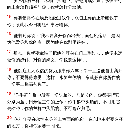
要从你的羊群、禾场、酒池中、给他满载荣归；永恒主你
的上帝怎样赐福与你，你就怎样分给他。
15
你要记得你在埃及地做过奴仆，永恒主你的上帝赎救了
你；故此我今日将这件事吩咐你。
16
他若对你说：‘我不要离开你而出去’，而他说这话、是因
为他爱你和你的家，因为他在你那里很好，
17
那么、你就要拿锥子把他的耳朵在门上刺过去，他便永远
做你的奴仆。对你的婢女、你也要这样行。
18
他以雇工人双倍的努力服事你六年；你一旦送他自由离开
你，不要觉得难受；这样，永恒主你的上帝就必在你所作的
一切事上赐福与你了。
19
“你牛群羊群中所养一切头胎的、凡是公的、你都要把它
分别为圣，归永恒主你的上帝；你牛群中头胎的、不可用它
去耕种，你的羊群中头胎的、不可给它剪毛。
20
你年年要在永恒主你的上帝面前吃它，在永恒主所要选择
的地方，你和你家眷一同吃。