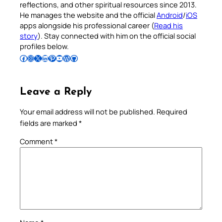
reflections, and other spiritual resources since 2013.
He manages the website and the official
Android
/
iOS
apps alongside his professional career (
Read his
story
). Stay connected with him on the official social
profiles below.
Follow Pradeep on Facebook
Follow Pradeep on Instagram
Follow Pradeep on X
Follow Pradeep on LinkedIn
Follow Pradeep on Pinterest
Subscribe to Pradeep’s Youtube Channel
Follow Pradeep on WordPress
Follow Pradeep on GitHub
Leave a Reply
Your email address will not be published.
Required
fields are marked
*
Comment
*