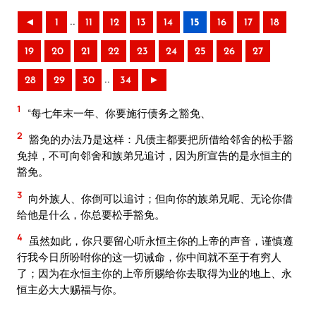
..
◄
1
11
12
13
14
15
16
17
18
19
20
21
22
23
24
25
26
27
..
28
29
30
34
►
1
“每七年末一年、你要施行债务之豁免、
2
豁免的办法乃是这样：凡债主都要把所借给邻舍的松手豁
免掉，不可向邻舍和族弟兄追讨，因为所宣告的是永恒主的
豁免。
3
向外族人、你倒可以追讨；但向你的族弟兄呢、无论你借
给他是什么，你总要松手豁免。
4
虽然如此，你只要留心听永恒主你的上帝的声音，谨慎遵
行我今日所吩咐你的这一切诫命，你中间就不至于有穷人
了；因为在永恒主你的上帝所赐给你去取得为业的地上、永
恒主必大大赐福与你。