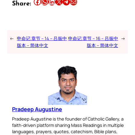
Share this article on Facebook
Share this article on WhatsApp
Share this article on LinkedIn
Share this article on X
Share this article on Telegram
Email this Article
Share:
←
申命记 章节 – 14 – 吕振中
申命记 章节 – 16 – 吕振中
→
版本 – 简体中文
版本 – 简体中文
Pradeep Augustine
Pradeep Augustine is the founder of Catholic Gallery, a
faith-driven platform sharing Mass Readings in multiple
languages, prayers, quotes, catechism, Bible plans,