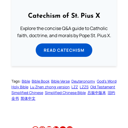
Catechism of St. Pius X
Explore the concise Q&A guide to Catholic
faith, doctrine, and morals by Pope St. Pius X.
READ CATECHISM
Tags:
Bible
Bible Book
Bible Verse
Deuteronomy
God’s Word
Holy Bible
Lu Zhen zhong version
LZZ
LZZS
Old Testament
Simplified Chinese
Simplified Chinese Bible
吕振中版本
旧约
全书
简体中文