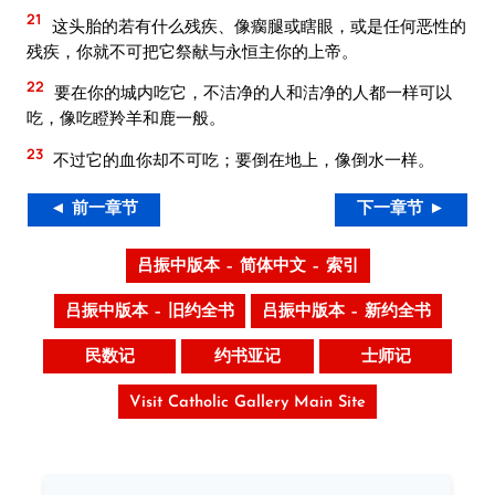
21
这头胎的若有什么残疾、像瘸腿或瞎眼，或是任何恶性的
残疾，你就不可把它祭献与永恒主你的上帝。
22
要在你的城内吃它，不洁净的人和洁净的人都一样可以
吃，像吃瞪羚羊和鹿一般。
23
不过它的血你却不可吃；要倒在地上，像倒水一样。
◄ 前一章节
下一章节 ►
吕振中版本 – 简体中文 – 索引
吕振中版本 – 旧约全书
吕振中版本 – 新约全书
民数记
约书亚记
士师记
Visit Catholic Gallery Main Site