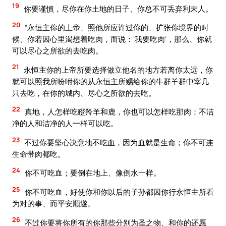
19
你要谨慎，尽你在你土地的日子、你总不可丢弃利未人。
20
“永恒主你的上帝、照他所应许过你的、扩张你境界的时
候、你若因心里渴想着吃肉，而说：‘我要吃肉’，那么、你就
可以尽心之所欲的去吃肉。
21
永恒主你的上帝所要选择做立他名的地方若离你太远，你
就可以照我所吩咐你的从永恒主所赐给你的牛群羊群中宰几
只去吃，在你的城内、尽心之所欲的去吃。
22
真地，人怎样吃瞪羚羊和鹿，你也可以怎样吃那肉；不洁
净的人和洁净的人一样可以吃。
23
不过你要坚心决意地不吃血，因为血就是生命；你不可连
生命带肉都吃。
24
你不可吃血；要倒在地上、像倒水一样。
25
你不可吃血，好使你和你以后的子孙都因你行永恒主所看
为对的事、而平安顺遂。
26
不过你要将你所有的你那些分别为圣之物、和你的还愿