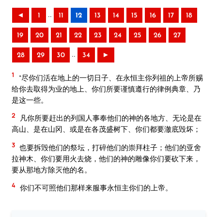
..
◄
1
11
12
13
14
15
16
17
18
19
20
21
22
23
24
25
26
27
..
28
29
30
34
►
1
“尽你们活在地上的一切日子、在永恒主你列祖的上帝所赐
给你去取得为业的地上、你们所要谨慎遵行的律例典章、乃
是这一些。
2
凡你所要赶出的列国人事奉他们的神的各地方、无论是在
高山、是在山冈、或是在各茂盛树下、你们都要澈底毁坏；
3
也要拆毁他们的祭坛，打碎他们的崇拜柱子；他们的亚舍
拉神木、你们要用火去烧，他们的神的雕像你们要砍下来，
要从那地方除灭他的名。
4
你们不可照他们那样来服事永恒主你们的上帝。