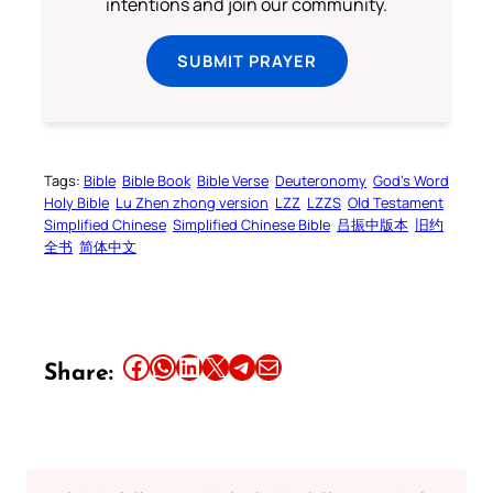
intentions and join our community.
SUBMIT PRAYER
Tags:
Bible
Bible Book
Bible Verse
Deuteronomy
God’s Word
Holy Bible
Lu Zhen zhong version
LZZ
LZZS
Old Testament
Simplified Chinese
Simplified Chinese Bible
吕振中版本
旧约
全书
简体中文
Share this article on Facebook
Share this article on WhatsApp
Share this article on LinkedIn
Share this article on X
Share this article on Telegram
Email this Article
Share: