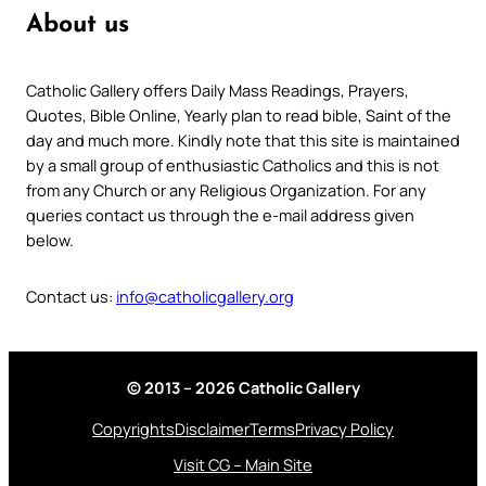
About us
Catholic Gallery offers Daily Mass Readings, Prayers,
Quotes, Bible Online, Yearly plan to read bible, Saint of the
day and much more. Kindly note that this site is maintained
by a small group of enthusiastic Catholics and this is not
from any Church or any Religious Organization. For any
queries contact us through the e-mail address given
below.
Contact us:
info@catholicgallery.org
© 2013 – 2026 Catholic Gallery
Copyrights
Disclaimer
Terms
Privacy Policy
Visit CG – Main Site