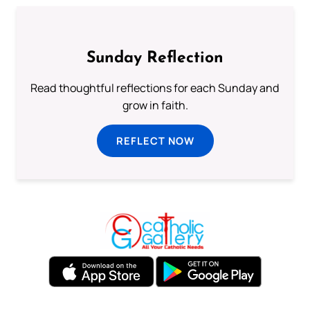
Sunday Reflection
Read thoughtful reflections for each Sunday and
grow in faith.
REFLECT NOW