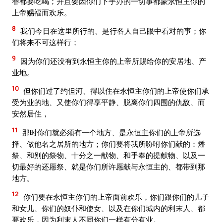
眷都要吃喝；并且要因你们下手办的一切事都蒙永恒主你的
上帝赐福而欢乐。
8
我们今日在这里所行的、是行各人自己眼中看对的事；你
们将来不可这样行；
9
因为你们还没有到永恒主你的上帝所赐给你的安居地、产
业地。
10
但你们过了约但河、得以住在永恒主你们的上帝使你们承
受为业的地、又使你们得享平静、脱离你们四围的仇敌、而
安然居住，
11
那时你们就必须有一个地方、是永恒主你们的上帝所选
择、做他名之居所的地方；你们要将我所吩咐你们献的：燔
祭、和别的祭物、十分之一献物、和手奉的提献物、以及一
切最好的还愿祭、就是你们所许愿献与永恒主的、都带到那
地方。
12
你们要在永恒主你们的上帝面前欢乐，你们跟你们的儿子
和女儿、你们的奴仆和使女、以及在你们城内的利末人、都
要欢乐，因为利末人不同你们一样有分有业。