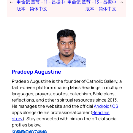
←
申命记 章节 – 11 – 吕振中
申命记 章节 – 13 – 吕振中
→
版本 – 简体中文
版本 – 简体中文
Pradeep Augustine
Pradeep Augustine is the founder of Catholic Gallery, a
faith-driven platform sharing Mass Readings in multiple
languages, prayers, quotes, catechism, Bible plans,
reflections, and other spiritual resources since 2013.
He manages the website and the official
Android
/
iOS
apps alongside his professional career (
Read his
story
). Stay connected with him on the official social
profiles below.
Follow Pradeep on Facebook
Follow Pradeep on Instagram
Follow Pradeep on X
Follow Pradeep on LinkedIn
Follow Pradeep on Pinterest
Subscribe to Pradeep’s Youtube Channel
Follow Pradeep on WordPress
Follow Pradeep on GitHub