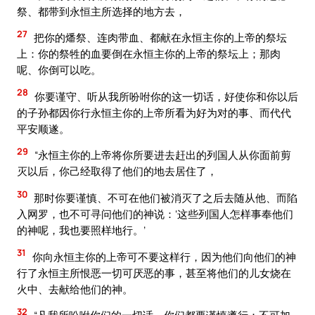
祭、都带到永恒主所选择的地方去，
27
把你的燔祭、连肉带血、都献在永恒主你的上帝的祭坛
上：你的祭牲的血要倒在永恒主你的上帝的祭坛上；那肉
呢、你倒可以吃。
28
你要谨守、听从我所吩咐你的这一切话，好使你和你以后
的子孙都因你行永恒主你的上帝所看为好为对的事、而代代
平安顺遂。
29
“永恒主你的上帝将你所要进去赶出的列国人从你面前剪
灭以后，你己经取得了他们的地去居住了，
30
那时你要谨慎、不可在他们被消灭了之后去随从他、而陷
入网罗，也不可寻问他们的神说：‘这些列国人怎样事奉他们
的神呢，我也要照样地行。’
31
你向永恒主你的上帝可不要这样行，因为他们向他们的神
行了永恒主所恨恶一切可厌恶的事，甚至将他们的儿女烧在
火中、去献给他们的神。
32