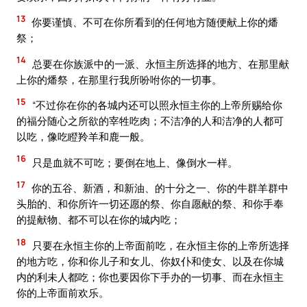
13
你要谨慎、不可在你所看到的任何地方随便献上你的燔
祭；
14
总要在你族派中的一派、永恒主所选择的地方、在那里献
上你的燔祭，在那里行我所吩咐你的一切事。
15
“不过你在你的各城内还可以照永恒主你的上帝所赐给你
的福分随心之所欲的宰牲吃肉；不洁净的人和洁净的人都可
以吃，像吃瞪羚羊和鹿一般。
16
只是血就不可吃；要倒在地上、像倒水一样。
17
你的五谷、新酒，和新油、的十分之一、你的牛群羊群中
头胎的、和你所许一切还愿的祭、你自愿献的祭、和你手奉
的提献物、都不可以在你的城内吃；
18
只要在永恒主你的上帝面前吃，在永恒主你的上帝所选择
的地方吃，你和你儿子和女儿、你奴仆和使女、以及在你城
内的利未人都吃；你也要因你下手办的一切事、而在永恒主
你的上帝面前欢乐。