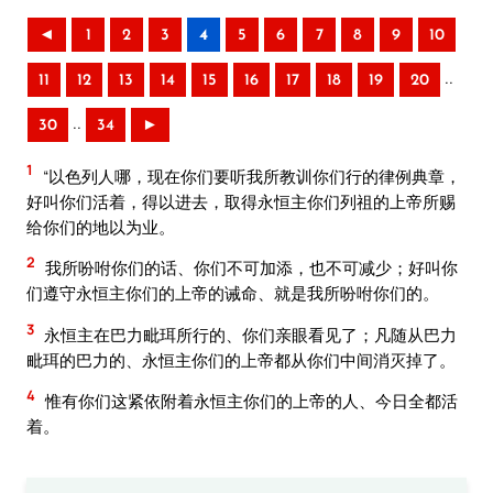
◄
1
2
3
4
5
6
7
8
9
10
..
11
12
13
14
15
16
17
18
19
20
..
30
34
►
1
“以色列人哪，现在你们要听我所教训你们行的律例典章，
好叫你们活着，得以进去，取得永恒主你们列祖的上帝所赐
给你们的地以为业。
2
我所吩咐你们的话、你们不可加添，也不可减少；好叫你
们遵守永恒主你们的上帝的诫命、就是我所吩咐你们的。
3
永恒主在巴力毗珥所行的、你们亲眼看见了；凡随从巴力
毗珥的巴力的、永恒主你们的上帝都从你们中间消灭掉了。
4
惟有你们这紧依附着永恒主你们的上帝的人、今日全都活
着。