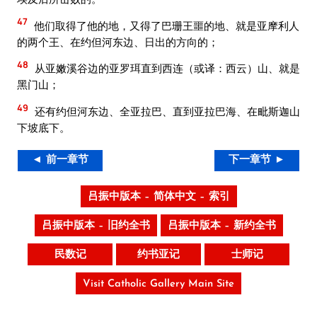
47
他们取得了他的地，又得了巴珊王噩的地、就是亚摩利人
的两个王、在约但河东边、日出的方向的；
48
从亚嫩溪谷边的亚罗珥直到西连（或译：西云）山、就是
黑门山；
49
还有约但河东边、全亚拉巴、直到亚拉巴海、在毗斯迦山
下坡底下。
◄ 前一章节
下一章节 ►
吕振中版本 – 简体中文 – 索引
吕振中版本 – 旧约全书
吕振中版本 – 新约全书
民数记
约书亚记
士师记
Visit Catholic Gallery Main Site