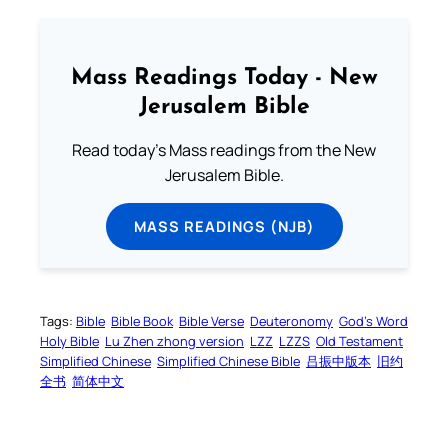
Mass Readings Today - New
Jerusalem Bible
Read today's Mass readings from the New
Jerusalem Bible.
MASS READINGS (NJB)
Tags:
Bible
Bible Book
Bible Verse
Deuteronomy
God’s Word
Holy Bible
Lu Zhen zhong version
LZZ
LZZS
Old Testament
Simplified Chinese
Simplified Chinese Bible
吕振中版本
旧约
全书
简体中文