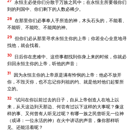
27
永恒主必使你们分散于万族之民中；在永恒主所要领你们
到的列国中、你们剩下的人数必稀少。
28
在那里你们必事奉人手所造的神，木头石头的，不能看、
不能听、不能吃、不能闻的神。
29
但你们必从那里寻求永恒主你的上帝；你若全心全意地寻
找他，就会找着。
30
日后你在患难中、这些事都找到你身上来的时候，你就必
归回永恒主你的上帝，听他的声音；
31
因为永恒主你的上帝原是满有怜悯的上帝：他必不放开
你，不毁灭你，也不忘记你列祖的约、就是他对他们起誓所
立的。
32
“试问在你以前过去的日子，自从上帝创造人在地上以
来，从天这边到天那边、何尝有过以下这样的大事呢？像这
样的事、又何曾有人听见过呢？有哪一族之民曾听见一位神
（或译：一位永活的神）在火中讲话的声音，像你那样听
见、还能活着呢？