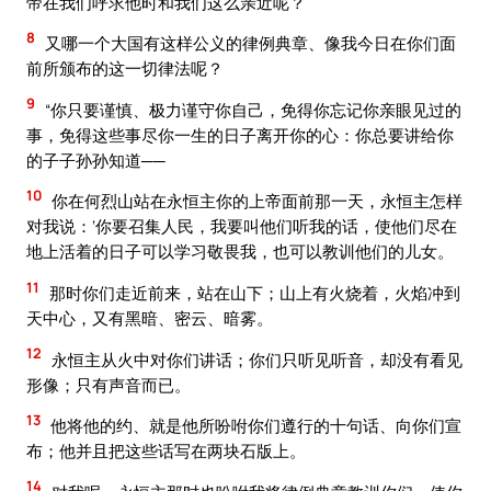
帝在我们呼求他时和我们这么亲近呢？
8
又哪一个大国有这样公义的律例典章、像我今日在你们面
前所颁布的这一切律法呢？
9
“你只要谨慎、极力谨守你自己，免得你忘记你亲眼见过的
事，免得这些事尽你一生的日子离开你的心：你总要讲给你
的子子孙孙知道──
10
你在何烈山站在永恒主你的上帝面前那一天，永恒主怎样
对我说：‘你要召集人民，我要叫他们听我的话，使他们尽在
地上活着的日子可以学习敬畏我，也可以教训他们的儿女。
11
那时你们走近前来，站在山下；山上有火烧着，火焰冲到
天中心，又有黑暗、密云、暗雾。
12
永恒主从火中对你们讲话；你们只听见听音，却没有看见
形像；只有声音而已。
13
他将他的约、就是他所吩咐你们遵行的十句话、向你们宣
布；他并且把这些话写在两块石版上。
14