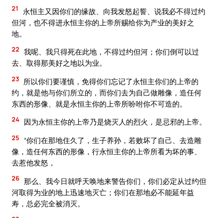
21
永恒主又因你们的缘故、向我发怒起誓、说我必不得过约
但河，也不得进永恒主你的上帝所赐给你为产业的美好之
地。
22
我呢、我只得死在此地，不得过约但河；你们倒可以过
去、取得那美好之地以为业。
23
所以你们要谨慎，免得你们忘记了永恒主你们的上帝的
约，就是他与你们所立的，而你们去为自己做雕像，造任何
东西的形像、就是永恒主你的上帝所吩咐你不可造的。
24
因为永恒主你的上帝乃是烧灭人的烈火，是忌邪的上帝。
25
“你们在那地住久了，生子养孙，若败坏了自己、去造雕
像，造任何东西的形像，行永恒主你的上帝所看为坏的事、
去惹他发怒，
26
那么、我今日就呼天唤地来警告你们，你们必定从过约但
河取得为业的地上迅速地灭亡；你们在那地必不能延年益
寿，总必完全被消灭。