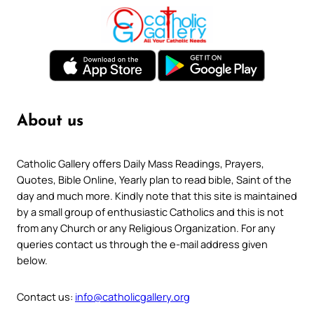
About us
Catholic Gallery offers Daily Mass Readings, Prayers,
Quotes, Bible Online, Yearly plan to read bible, Saint of the
day and much more. Kindly note that this site is maintained
by a small group of enthusiastic Catholics and this is not
from any Church or any Religious Organization. For any
queries contact us through the e-mail address given
below.
Contact us:
info@catholicgallery.org