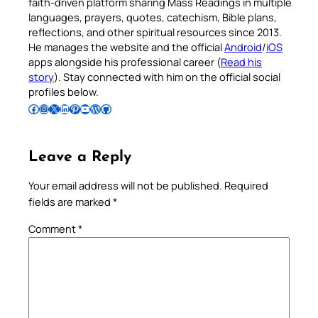
faith-driven platform sharing Mass Readings in multiple
languages, prayers, quotes, catechism, Bible plans,
reflections, and other spiritual resources since 2013.
He manages the website and the official
Android
/
iOS
apps alongside his professional career (
Read his
story
). Stay connected with him on the official social
profiles below.
Follow Pradeep on Facebook
Follow Pradeep on Instagram
Follow Pradeep on X
Follow Pradeep on LinkedIn
Follow Pradeep on Pinterest
Subscribe to Pradeep’s Youtube Channel
Follow Pradeep on WordPress
Follow Pradeep on GitHub
Leave a Reply
Your email address will not be published.
Required
fields are marked
*
Comment
*