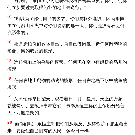
对我呢、永恒主那时也吩咐我将律例典章教训你们，使你
们在所要过去取得为业的地上去遵行。”
15
“所以为了你们自己的缘故、你们要格外谨慎，因为永恒
主在何烈山从火中对你们说话的那一天、你们是没有看见什
么形像的；
16
那是恐怕你们败坏自己，为自己做雕像、造任何雕塑物的
形像、男的或女的模形、
17
造任何地上的兽类的模形、任何飞在空中有翅膀的鸟儿的
模形、
18
任何在地上爬物的动物的模形、任何在地底下水中的鱼的
模形。
19
又恐怕你举目望天，观看着日、月、星辰、天上的万象，
就被勾引、去敬拜事奉它们，事奉永恒主你的上帝所分给普
天下万族之民的。
20
而你们呢、永恒主却把你们从埃及、从铸铁炉子那里领出
来，要做他自己拥有的人民，像今日一样。