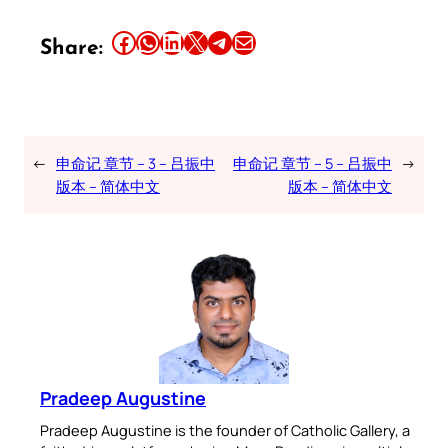
Share this article on Facebook
Share this article on WhatsApp
Share this article on LinkedIn
Share this article on X
Share this article on Telegram
Email this Article
Share:
←
申命记 章节 – 3 – 吕振中
申命记 章节 – 5 – 吕振中
→
版本 – 简体中文
版本 – 简体中文
Pradeep Augustine
Pradeep Augustine is the founder of Catholic Gallery, a