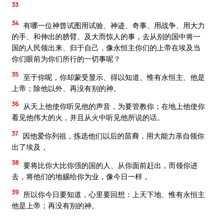
33
34
有哪一位神曾试图用试验、神迹、奇事、用战争、用大力
的手、和伸出的膀臂、及大而惊人的事，去从别的国中将一
国的人民领出来、归于自己，像永恒主你们的上帝在埃及当
你们眼前为你们所行的一切事呢？
35
至于你呢，你却蒙受显示、得以知道、惟有永恒主、他是
上帝；除他以外、再没有别的神。
36
从天上他使你听见他的声音，为要管教你；在地上他使你
看见他伟大的火，并且从火中听见他所说的话。
37
因他爱你列祖，拣选他们以后的苗裔，用大能力亲自领你
出了埃及，
38
要将比你大比你强的国的人、从你面前赶出，而领你进
去，将他们的地赐给你为业，像今日一样，
39
所以你今日要知道，心里要回想：上天下地、惟有永恒主
他是上帝；再没有别的神。