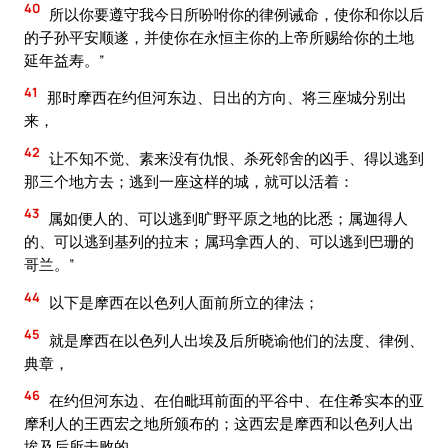
40
所以你要遵守我今日所吩咐你的律例诫命，使你和你以后
的子孙平安顺遂，并使你在永恒主你的上帝所赐给你的土地
延年益寿。”
41
那时摩西在约但河东边、日出的方向、将三座城分别出
来，
42
让不知不觉、素来没有仇恨、杀死邻舍的凶手、得以逃到
那三个地方去；逃到一座这样的城，就可以活着：
43
属如便人的、可以逃到旷野平原之地的比悉；属迦得人
的、可以逃到基列的拉末；属玛拿西人的、可以逃到巴珊的
哥兰。”
44
以下是摩西在以色列人面前所立的律法；
45
就是摩西在以色列人出埃及后所晓谕他们的法度、律例、
典章，
46
在约但河东边、在伯毗珥前面的平谷中、在住希实本的亚
摩利人的王西宏之地所颁布的；这西宏是摩西和以色列人出
埃及后所击败的。