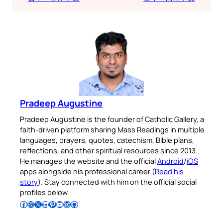
Pradeep Augustine
Pradeep Augustine is the founder of Catholic Gallery, a
faith-driven platform sharing Mass Readings in multiple
languages, prayers, quotes, catechism, Bible plans,
reflections, and other spiritual resources since 2013.
He manages the website and the official
Android
/
iOS
apps alongside his professional career (
Read his
story
). Stay connected with him on the official social
profiles below.
Follow Pradeep on Facebook
Follow Pradeep on Instagram
Follow Pradeep on X
Follow Pradeep on LinkedIn
Follow Pradeep on Pinterest
Subscribe to Pradeep’s Youtube Channel
Follow Pradeep on WordPress
Follow Pradeep on GitHub