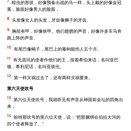
7
蝗虫的形状，好像预备出战的马一样，头上戴的好像金冠
冕，脸面好像男人的脸面，
8
头发像女人的头发，牙齿像狮子的牙齿。
9
胸前有甲，好像铁甲。他们翅膀的声音，好像许多车马奔
跑上阵的声音。
10
有尾巴像蝎子，尾巴上的毒钩能伤人五个月。
11
有无底坑的使者作他们的王，按着希伯来话，名叫亚巴
顿，希利尼话，名叫亚玻伦。
12
第一样灾祸过去了，还有两样灾祸要来。
第六天使吹号
13
第六位天使吹号，我就听见有声音从神面前金坛的四角出
来，
14
吩咐那吹号的第六位天使，说：“把那捆绑在伯拉大河的
四个使者释放了。”