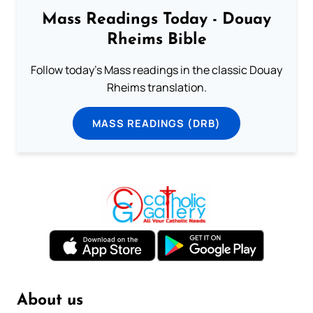
Mass Readings Today - Douay
Rheims Bible
Follow today's Mass readings in the classic Douay
Rheims translation.
MASS READINGS (DRB)
About us