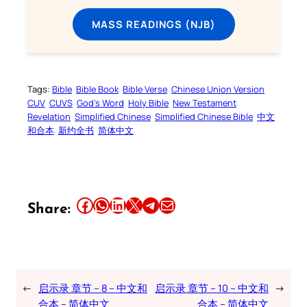
MASS READINGS (NJB)
Tags:
Bible
Bible Book
Bible Verse
Chinese Union Version
CUV
CUVS
God’s Word
Holy Bible
New Testament
Revelation
Simplified Chinese
Simplified Chinese Bible
中文
和合本
新约全书
简体中文
Share this article on Facebook
Share this article on WhatsApp
Share this article on LinkedIn
Share this article on X
Share this article on Telegram
Email this Article
Share:
←
启示录 章节 – 8 – 中文和
启示录 章节 – 10 – 中文和
→
合本 – 简体中文
合本 – 简体中文