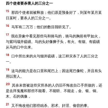
四个使者要杀害人的三分之一
15
那四个使者就被释放；他们原是预备好了，到某年某月某
日某时，要杀人的三分之一。
16
马军有二万万；他们的数目我听见了。
17
我在异象中看见那些马和骑马的，骑马的胸前有甲如火，
与紫玛瑙并硫磺。马的头好像狮子头，有火、有烟、有硫磺
从马的口中出来。
18
口中所出来的火与烟并硫磺，这三样灾杀了人的三分之
一。
19
这马的能力是在口里和尾巴上；因这尾巴像蛇，并且有头
用以害人。
20
其余未曾被这些灾所杀的人仍旧不悔改自己手所做的，还
是去拜鬼魔和那些不能看、不能听、不能走，金、银、铜、
木、石的偶像，
21
又不悔改他们那些凶杀、邪术、奸淫、偷窃的事。