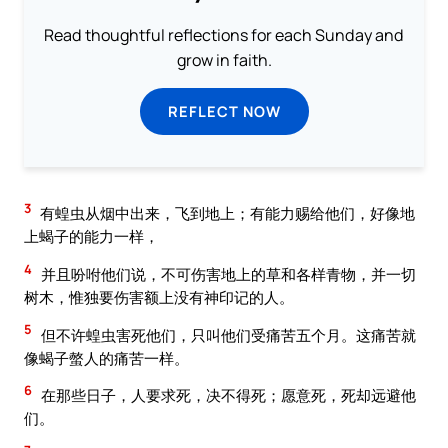
Read thoughtful reflections for each Sunday and
grow in faith.
REFLECT NOW
3
有蝗虫从烟中出来，飞到地上；有能力赐给他们，好像地
上蝎子的能力一样，
4
并且吩咐他们说，不可伤害地上的草和各样青物，并一切
树木，惟独要伤害额上没有神印记的人。
5
但不许蝗虫害死他们，只叫他们受痛苦五个月。这痛苦就
像蝎子螫人的痛苦一样。
6
在那些日子，人要求死，决不得死；愿意死，死却远避他
们。