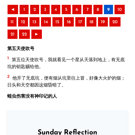
◄
1
2
3
4
5
6
7
8
9
10
11
12
13
14
15
16
17
18
19
20
21
22
►
第五天使吹号
1
第五位天使吹号，我就看见一个星从天落到地上，有无底
坑的钥匙赐给他。
2
他开了无底坑，便有烟从坑里往上冒，好像大火炉的烟；
日头和天空都因这烟昏暗了。
蝗虫伤害没有神印记的人
Sunday Reflection