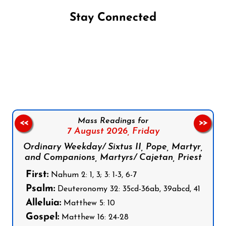
Stay Connected
Follow us on Facebook
Follow us on Instagram
Follow us on X
Subscribe to our YouTube Channel
Follow us on WhatsApp
Mass Readings for
<<
>>
7 August 2026,
Friday
Ordinary Weekday/ Sixtus II, Pope, Martyr,
and Companions, Martyrs/ Cajetan, Priest
First:
Nahum 2: 1, 3; 3: 1-3, 6-7
Psalm:
Deuteronomy 32: 35cd-36ab, 39abcd, 41
Alleluia:
Matthew 5: 10
Gospel:
Matthew 16: 24-28